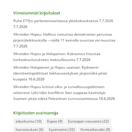
Viimeisimmät kirjoitukset
Puhe ETYJ:n parlamentaarisessa yleiskokouksessa 7.7.2026
7.7.2026
Vihreiden Hopsu: Hallitus romuttaa demokratian perustaa
järjestöleikkauksilla – näillä 11 keinolla suuntaa voi muuttaa
7.7.2026
Vihreiden Hopsu ja Holopainen: Kokoomus hivuttaa
korkeakoulutukseen maksullisuutta
7.7.2026
Vihreiden Holopainen ja Hopsu vaativat: Rydmanin
identiteettipoliittiset leikkausesitykset järjestöiltä pitää
kuopata
16.6.2026
Vihreiden Hopsu kritisoi ulko- ja turvallisuuspoliittisen
selonteon Lähi-Idän konfliktin liian suppeaa käsittelyä:
Suomen pitää edetä Palestiinan tunnustamisessa
10.6.2026
Kirjoitusten avainsanoja
eduskunta
(10)
Espoo
(9)
Euroopan neuvosto
(22)
harrastukset
(6)
hyvinvointi
(33)
Ihmisoikeudet
(8)