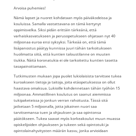
Arvoisa puhemies!
Nämä lapset ja nuoret kohdataan myös päiväkodeissa ja
kouluissa. Samalla vastattavana on tämä kertynyt
oppimisvelka. Siksi pidän erittäin tärkeänä, että
varhaiskasvatukseen ja perusopetukseen ohjataan nyt 40
miljoonaa euroa ensi syksyksi. Tärkeää on, että tämä
lisäpanostus päätyy kunnissa juuri tähän tarkoitukseen
huolimatta siitä, että kuntien taloustilanne on muuten
tiukka. Näitä koronatukia ei ole tarkoitettu kuntien tasetta
tasapainottamaan.
Tutkimusten mukaan jopa puolet lukiolaisista tarvitsee tukea
kuroakseen tietoja ja taitoja, joita etäopetuksessa on ollut
haastava omaksua. Lukioille kohdennetaan tähän työhön 15
miljoonaa. Ammatillinen koulutus on saanut aiemmissa
tukipaketeissa jo jonkun verran rahoitusta. Tässä sitä
jatketaan 5 miljoonalla, jotta jokainen nuori saa
tarvitsemansa tuen ja ohjauksen ja saa opintonsa
päätökseen. Tukea saavat myös korkeakoulut muun muassa
opiskelijoiden ohjaukseen ja tukeen sekä opintotuki ja
opintolainahyvitysten määrän kasvu, jonka arvioidaan