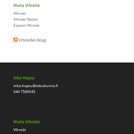
Muita Vihreitä
Vihreät
Vihreät Naiset
Espoon Vihreät
Vihreiden blogi
Inka Hopsu
inka.hopsu
@eduskunta.fi
040 7589545
Muita Vihreitä
Vihreät