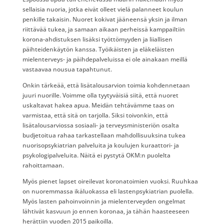
sellaisia nuoria, jotka eivät olleet vielä palanneet koulun
penkille takaisin. Nuoret kokivat jääneensä yksin ja ilman
riittävää tukea, ja samaan aikaan perheissä kamppailtiin
korona-ahdistuksen lisäksi työttömyyden ja liiallisen
päihteidenkäytön kanssa. Työikäisten ja eläkeläisten
mielenterveys- ja päihdepalveluissa ei ole ainakaan meillä
vastaavaa nousua tapahtunut.
Onkin tärkeää, että lisätalousarvion toimia kohdennetaan
juuri nuorille. Voimme olla tyytyväisiä siitä, että nuoret
uskaltavat hakea apua. Meidän tehtävämme taas on
varmistaa, että sitä on tarjolla. Siksi toivonkin, että
lisätalousarviossa sosiaali- ja terveysministeriön osalta
budjetoitua rahaa tarkastellaan mahdollisuuksina tukea
nuorisopsykiatrian palveluita ja koulujen kuraattori- ja
psykologipalveluita. Näitä ei pystytä OKM:n puolelta
rahoittamaan.
Myös pienet lapset oireilevat koronatoimien vuoksi. Ruuhkaa
on nuoremmassa ikäluokassa eli lastenpsykiatrian puolella.
Myös lasten pahoinvoinnin ja mielenterveyden ongelmat
lähtivät kasvuun jo ennen koronaa, ja tähän haasteeseen
herättiin vuoden 2015 paikoilla.