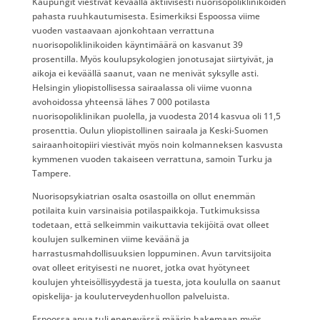
Kaupungit viestivät keväällä aktiivisesti nuorisopoliklinikoiden
pahasta ruuhkautumisesta. Esimerkiksi Espoossa viime
vuoden vastaavaan ajonkohtaan verrattuna
nuorisopoliklinikoiden käyntimäärä on kasvanut 39
prosentilla. Myös koulupsykologien jonotusajat siirtyivät, ja
aikoja ei keväällä saanut, vaan ne menivät syksylle asti.
Helsingin yliopistollisessa sairaalassa oli viime vuonna
avohoidossa yhteensä lähes 7 000 potilasta
nuorisopoliklinikan puolella, ja vuodesta 2014 kasvua oli 11,5
prosenttia. Oulun yliopistollinen sairaala ja Keski-Suomen
sairaanhoitopiiri viestivät myös noin kolmanneksen kasvusta
kymmenen vuoden takaiseen verrattuna, samoin Turku ja
Tampere.
Nuorisopsykiatrian osalta osastoilla on ollut enemmän
potilaita kuin varsinaisia potilaspaikkoja. Tutkimuksissa
todetaan, että selkeimmin vaikuttavia tekijöitä ovat olleet
koulujen sulkeminen viime keväänä ja
harrastusmahdollisuuksien loppuminen. Avun tarvitsijoita
ovat olleet erityisesti ne nuoret, jotka ovat hyötyneet
koulujen yhteisöllisyydestä ja tuesta, jota koululla on saanut
opiskelija- ja kouluterveydenhuollon palveluista.
Espoossa apua tuli enenevässä määrin hakemaan myös