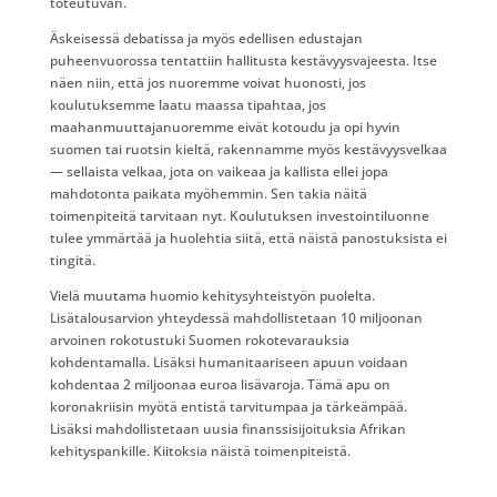
toteutuvan.
Äskeisessä debatissa ja myös edellisen edustajan
puheenvuorossa tentattiin hallitusta kestävyysvajeesta. Itse
näen niin, että jos nuoremme voivat huonosti, jos
koulutuksemme laatu maassa tipahtaa, jos
maahanmuuttajanuoremme eivät kotoudu ja opi hyvin
suomen tai ruotsin kieltä, rakennamme myös kestävyysvelkaa
— sellaista velkaa, jota on vaikeaa ja kallista ellei jopa
mahdotonta paikata myöhemmin. Sen takia näitä
toimenpiteitä tarvitaan nyt. Koulutuksen investointiluonne
tulee ymmärtää ja huolehtia siitä, että näistä panostuksista ei
tingitä.
Vielä muutama huomio kehitysyhteistyön puolelta.
Lisätalousarvion yhteydessä mahdollistetaan 10 miljoonan
arvoinen rokotustuki Suomen rokotevarauksia
kohdentamalla. Lisäksi humanitaariseen apuun voidaan
kohdentaa 2 miljoonaa euroa lisävaroja. Tämä apu on
koronakriisin myötä entistä tarvitumpaa ja tärkeämpää.
Lisäksi mahdollistetaan uusia finanssisijoituksia Afrikan
kehityspankille. Kiitoksia näistä toimenpiteistä.