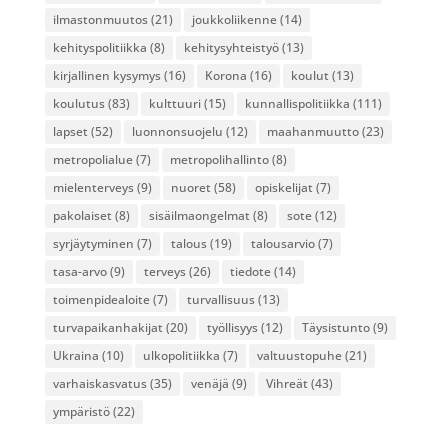
ilmastonmuutos
(21)
joukkoliikenne
(14)
kehityspolitiikka
(8)
kehitysyhteistyö
(13)
kirjallinen kysymys
(16)
Korona
(16)
koulut
(13)
koulutus
(83)
kulttuuri
(15)
kunnallispolitiikka
(111)
lapset
(52)
luonnonsuojelu
(12)
maahanmuutto
(23)
metropolialue
(7)
metropolihallinto
(8)
mielenterveys
(9)
nuoret
(58)
opiskelijat
(7)
pakolaiset
(8)
sisäilmaongelmat
(8)
sote
(12)
syrjäytyminen
(7)
talous
(19)
talousarvio
(7)
tasa-arvo
(9)
terveys
(26)
tiedote
(14)
toimenpidealoite
(7)
turvallisuus
(13)
turvapaikanhakijat
(20)
työllisyys
(12)
Täysistunto
(9)
Ukraina
(10)
ulkopolitiikka
(7)
valtuustopuhe
(21)
varhaiskasvatus
(35)
venäjä
(9)
Vihreät
(43)
ympäristö
(22)