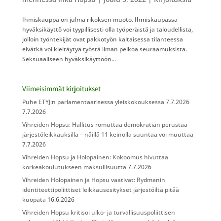
Ihmiskauppa on julma rikoksen muoto. Ihmiskaupassa
hyväksikäyttö voi tyypillisesti olla työperäistä ja taloudellista,
jolloin työntekijät ovat pakkotyön kaltaisessa tilanteessa
eivätkä voi kieltäytyä työstä ilman pelkoa seuraamuksista.
Seksuaaliseen hyväksikäyttöön...
Viimeisimmät kirjoitukset
Puhe ETYJ:n parlamentaarisessa yleiskokouksessa 7.7.2026
7.7.2026
Vihreiden Hopsu: Hallitus romuttaa demokratian perustaa
järjestöleikkauksilla – näillä 11 keinolla suuntaa voi muuttaa
7.7.2026
Vihreiden Hopsu ja Holopainen: Kokoomus hivuttaa
korkeakoulutukseen maksullisuutta
7.7.2026
Vihreiden Holopainen ja Hopsu vaativat: Rydmanin
identiteettipoliittiset leikkausesitykset järjestöiltä pitää
kuopata
16.6.2026
Vihreiden Hopsu kritisoi ulko- ja turvallisuuspoliittisen