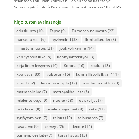
selonteon Lähi-Idän konfliktin liian suppeaa käsittelyä:
Suomen pitää edetä Palestiinan tunnustamisessa
10.6.2026
Kirjoitusten avainsanoja
eduskunta
(10)
Espoo
(9)
Euroopan neuvosto
(22)
harrastukset
(6)
hyvinvointi
(33)
Ihmisoikeudet
(8)
ilmastonmuutos
(21)
joukkoliikenne
(14)
kehityspolitiikka
(8)
kehitysyhteistyö
(13)
kirjallinen kysymys
(16)
Korona
(16)
koulut
(13)
koulutus
(83)
kulttuuri
(15)
kunnallispolitiikka
(111)
lapset
(52)
luonnonsuojelu
(12)
maahanmuutto
(23)
metropolialue
(7)
metropolihallinto
(8)
mielenterveys
(9)
nuoret
(58)
opiskelijat
(7)
pakolaiset
(8)
sisäilmaongelmat
(8)
sote
(12)
syrjäytyminen
(7)
talous
(19)
talousarvio
(7)
tasa-arvo
(9)
terveys
(26)
tiedote
(14)
toimenpidealoite
(7)
turvallisuus
(13)