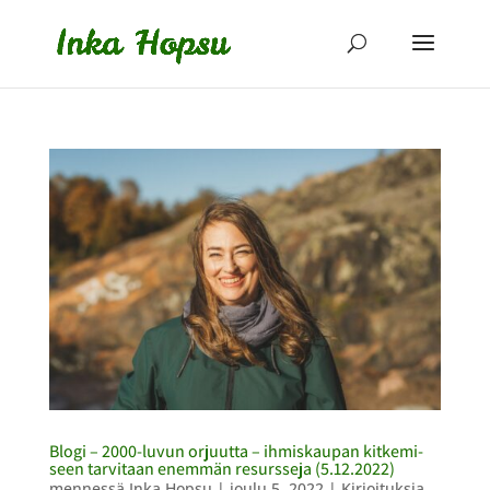
Blogi – 2000-luvun orjuutta – ihmiskaupan kitkemi­
seen tarvitaan enemmän resursseja (5.12.2022)
mennessä
Inka Hopsu
|
joulu 5, 2022
|
Kirjoituksia