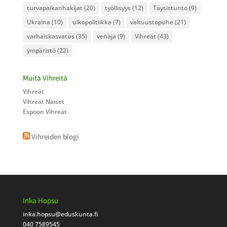
turvapaikanhakijat
(20)
työllisyys
(12)
Täysistunto
(9)
Ukraina
(10)
ulkopolitiikka
(7)
valtuustopuhe
(21)
varhaiskasvatus
(35)
venäjä
(9)
Vihreät
(43)
ympäristö
(22)
Muita Vihreitä
Vihreät
Vihreät Naiset
Espoon Vihreät
Vihreiden blogi
Inka Hopsu
inka.hopsu
@eduskunta.fi
040 7589545