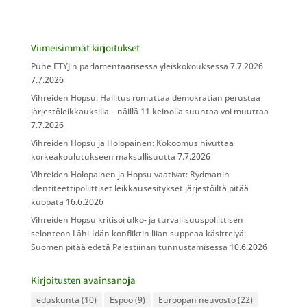
Viimeisimmät kirjoitukset
Puhe ETYJ:n parlamentaarisessa yleiskokouksessa 7.7.2026
7.7.2026
Vihreiden Hopsu: Hallitus romuttaa demokratian perustaa
järjestöleikkauksilla – näillä 11 keinolla suuntaa voi muuttaa
7.7.2026
Vihreiden Hopsu ja Holopainen: Kokoomus hivuttaa
korkeakoulutukseen maksullisuutta
7.7.2026
Vihreiden Holopainen ja Hopsu vaativat: Rydmanin
identiteettipoliittiset leikkausesitykset järjestöiltä pitää
kuopata
16.6.2026
Vihreiden Hopsu kritisoi ulko- ja turvallisuuspoliittisen
selonteon Lähi-Idän konfliktin liian suppeaa käsittelyä:
Suomen pitää edetä Palestiinan tunnustamisessa
10.6.2026
Kirjoitusten avainsanoja
eduskunta
(10)
Espoo
(9)
Euroopan neuvosto
(22)