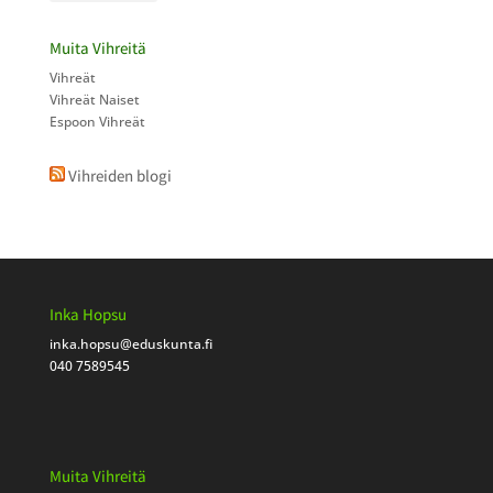
Muita Vihreitä
Vihreät
Vihreät Naiset
Espoon Vihreät
Vihreiden blogi
Inka Hopsu
inka.hopsu
@eduskunta.fi
040 7589545
Muita Vihreitä