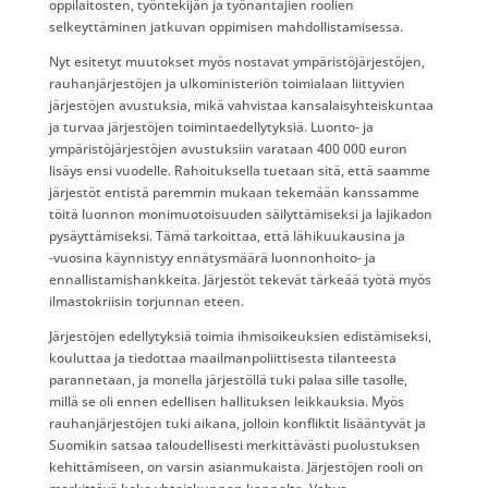
oppilaitosten, työntekijän ja työnantajien roolien
selkeyttäminen jatkuvan oppimisen mahdollistamisessa.
Nyt esitetyt muutokset myös nostavat ympäristöjärjestöjen,
rauhanjärjestöjen ja ulkoministeriön toimialaan liittyvien
järjestöjen avustuksia, mikä vahvistaa kansalaisyhteiskuntaa
ja turvaa järjestöjen toimintaedellytyksiä. Luonto- ja
ympäristöjärjestöjen avustuksiin varataan 400 000 euron
lisäys ensi vuodelle. Rahoituksella tuetaan sitä, että saamme
järjestöt entistä paremmin mukaan tekemään kanssamme
töitä luonnon monimuotoisuuden säilyttämiseksi ja lajikadon
pysäyttämiseksi. Tämä tarkoittaa, että lähikuukausina ja
‑vuosina käynnistyy ennätysmäärä luonnonhoito- ja
ennallistamishankkeita. Järjestöt tekevät tärkeää työtä myös
ilmastokriisin torjunnan eteen.
Järjestöjen edellytyksiä toimia ihmisoikeuksien edistämiseksi,
kouluttaa ja tiedottaa maailmanpoliittisesta tilanteesta
parannetaan, ja monella järjestöllä tuki palaa sille tasolle,
millä se oli ennen edellisen hallituksen leikkauksia. Myös
rauhanjärjestöjen tuki aikana, jolloin konfliktit lisääntyvät ja
Suomikin satsaa taloudellisesti merkittävästi puolustuksen
kehittämiseen, on varsin asianmukaista. Järjestöjen rooli on