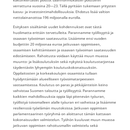
kaksinkertaiset poistot säännönmukaisiin poistoihin
verrattuna vuosina 20—23. Tällä pyritään tukemaan yritysten
kasvu- ja investointimahdollisuuksia. Ehdotus lisää valtion
nettolainanottoa 196 miljoonalla eurolla.
Esityksen sisältämät uudet kohdennukset ovat tästä
huolimatta erittäin tervetulleita. Parannamme työllisyyttä ja
osaavan työvoiman saatavuutta. Lisäämme ensi vuoden
budjettiin 20 miljoonaa euroa jatkuvaan oppimiseen,
osaamisen kehittämiseen ja osaavan työvoiman saatavuuden
edistämiseen. Rahoitusta voidaan käyttää muun muassa
muunto- ja lisäkoulutuksiin sekä nykyistä koulutustarjontaa
täydentäviin lyhyempiin koulutuskokonaisuuksiin.
Oppilaitosten ja korkeakoulujen osaamista tullaan
hyödyntämään alueelliseen työvoimatarpeeseen
vastaamisessa. Koulutus on paras ja pitkäjänteisin keino
vahvistaa Suomen taloutta ja työllisyyttä. Parannamme
kaikkien mahdollisuuksia oppia läpi pitenevän työuran,
työllistyä toivomalleen alalle työuran eri vaiheissa ja lisäämme
resilienssiä työelämän muutoksissa. Jatkuvan oppimisen
parlamentaarinen työryhmä on aloittanut tämän kattavan
kokonaisuuden valmistelun. Työhön kuuluvat muun muassa
jatkuvan oppimisen rahoitusmallin valmistelu sekä