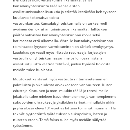
merkittävä koko yhteiskunnan kannalta. Vahva
kansalaisyhteiskunta lisää kansalaisten
osallistumismahdollisuuksia ja edistää kestävään kehitykseen
kuuluvaa kokonaisvaltaista
vastuunkantoa. Kansalaisyhteiskunnalla on tärkeä rooli
avoimen demokratian toimivuuden kannalta. Hallituksen
päätös vahvistaa kansalaisyhteiskunnan roolia sekä
kotimaassa että ulkomailla. Vihreille kansalaisyhteiskunnan
toimintaedellytysten varmistaminen on tärkeä arvokysymys.
Laadukas työ vaatii myös riittäviä resursseja. Järjestöjen
vastuulla on yhteiskunnassamme paljon osaamista ja
asiantuntijuutta vaativia tehtäviä, joiden hyvästä hoidosta
meidän tulee huolehtia.
Muutokset kantavat myös vastuuta rintamaveteraanien
palveluista ja oikeudesta arvokkaaseen vanhuuteen. Kuten
edustaja Kinnunen ja moni muukin täällä jo totesi, meille
jokaiselle tulee mieleen isovanhempiemme ja vanhempiemme
sukupolvien uhraukset ja yksilöiden tarinat, minullakin ukkini
ja yhä elossa oleva 101-vuotias lottana toiminut mummini. He
tekivät pyyteetöntä työtä tulevien sukupolvien, lasten ja
nuorten eteen. Tämä fokus tulee myös meidän säilyttää
työssämme.