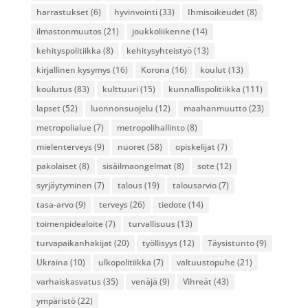
harrastukset
(6)
hyvinvointi
(33)
Ihmisoikeudet
(8)
ilmastonmuutos
(21)
joukkoliikenne
(14)
kehityspolitiikka
(8)
kehitysyhteistyö
(13)
kirjallinen kysymys
(16)
Korona
(16)
koulut
(13)
koulutus
(83)
kulttuuri
(15)
kunnallispolitiikka
(111)
lapset
(52)
luonnonsuojelu
(12)
maahanmuutto
(23)
metropolialue
(7)
metropolihallinto
(8)
mielenterveys
(9)
nuoret
(58)
opiskelijat
(7)
pakolaiset
(8)
sisäilmaongelmat
(8)
sote
(12)
syrjäytyminen
(7)
talous
(19)
talousarvio
(7)
tasa-arvo
(9)
terveys
(26)
tiedote
(14)
toimenpidealoite
(7)
turvallisuus
(13)
turvapaikanhakijat
(20)
työllisyys
(12)
Täysistunto
(9)
Ukraina
(10)
ulkopolitiikka
(7)
valtuustopuhe
(21)
varhaiskasvatus
(35)
venäjä
(9)
Vihreät
(43)
ympäristö
(22)