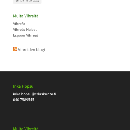
ympäristö
(22)
Muita Vihreitä
Vihreät
Vihreät Naiset
Espoon Vihreät
Vihreiden blogi
Inka Hopsu
inka.hopsu
@eduskunta.fi
040 7589545
Muita Vihreitä