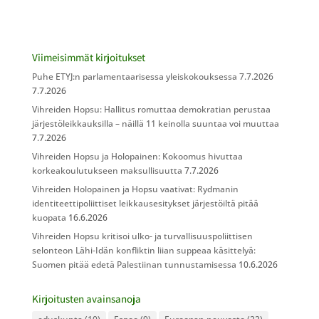
Viimeisimmät kirjoitukset
Puhe ETYJ:n parlamentaarisessa yleiskokouksessa 7.7.2026
7.7.2026
Vihreiden Hopsu: Hallitus romuttaa demokratian perustaa
järjestöleikkauksilla – näillä 11 keinolla suuntaa voi muuttaa
7.7.2026
Vihreiden Hopsu ja Holopainen: Kokoomus hivuttaa
korkeakoulutukseen maksullisuutta
7.7.2026
Vihreiden Holopainen ja Hopsu vaativat: Rydmanin
identiteettipoliittiset leikkausesitykset järjestöiltä pitää
kuopata
16.6.2026
Vihreiden Hopsu kritisoi ulko- ja turvallisuuspoliittisen
selonteon Lähi-Idän konfliktin liian suppeaa käsittelyä:
Suomen pitää edetä Palestiinan tunnustamisessa
10.6.2026
Kirjoitusten avainsanoja