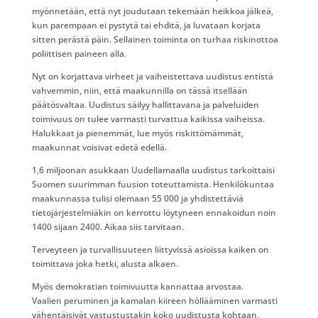
myönnetään, että nyt joudutaan tekemään heikkoa jälkeä,
kun parempaan ei pystytä tai ehditä, ja luvataan korjata
sitten perästä päin. Sellainen toiminta on turhaa riskinottoa
poliittisen paineen alla.
Nyt on korjattava virheet ja vaiheistettava uudistus entistä
vahvemmin, niin, että maakunnilla on tässä itsellään
päätösvaltaa. Uudistus säilyy hallittavana ja palveluiden
toimivuus on tulee varmasti turvattua kaikissa vaiheissa.
Halukkaat ja pienemmät, lue myös riskittömämmät,
maakunnat voisivat edetä edellä.
1,6 miljoonan asukkaan Uudellamaalla uudistus tarkoittaisi
Suomen suurimman fuusion toteuttamista. Henkilökuntaa
maakunnassa tulisi olemaan 55 000 ja yhdistettäviä
tietojärjestelmiäkin on kerrottu löytyneen ennakoidun noin
1400 sijaan 2400. Aikaa siis tarvitaan.
Terveyteen ja turvallisuuteen liittyvissä asioissa kaiken on
toimittava joka hetki, alusta alkaen.
Myös demokratian toimivuutta kannattaa arvostaa.
Vaalien peruminen ja kamalan kiireen höllääminen varmasti
vähentäisivät vastustustakin koko uudistusta kohtaan.