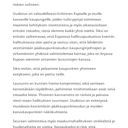
riskien suhteen.
Uudistus on taloudellisesti kriittinen Espoolle ja muille
kasvaville kaupungeille, joiden tulisi pystyä toimimaan
maamme kehityksen moottoreina ja myös aikataulultaan
erittäin riskialtis, tästä olemme kaikki yhtä mieltä. Siksi on
erittäin valitettavaa, että Espoossa hallituspuolueissa koettiin
hallituksessa olon paine ja vastuu siten, että lähdettiin
vesittämään pääkaupunkiseudun kaupunginjohtajien ja
virkamiesten yhdessä valmistelemaa kantaa, joka on linjassa
Espoon aiemmin antamien lausuntojen kanssa.
Siksi esitän, että palaamme kaupunkien yhteiseen
esitykseen, joka on jaettu teille.
Lausunto on kuntien hioma kompromissi, eikä varmaan
kenestäkään täydellinen, pahimmat intohimotkaan eivät siinä
toisaalta loista. Yhteinen kannanotto on tärkeä ja painava
viesti maan hallituksen suuntaan. Uudistus on esitetyssä
muodossa kestämätön pääkaupunkiseudun ja muiden
kasvukaupunkien näkökulmasta.
Seuraan valmistelua myös maakuntahallituksen vinkkelistä ja
huolenaiheita on useita. Vastaukseksi ei riitä, että