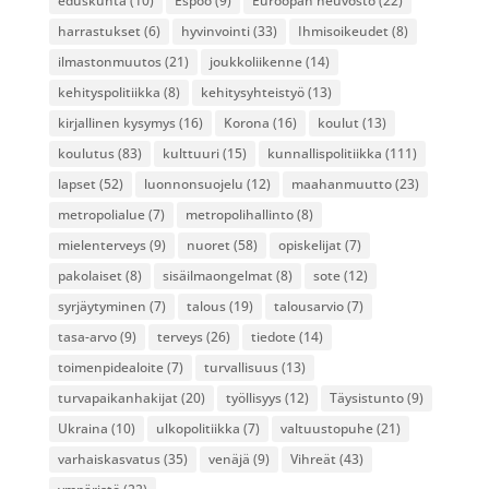
eduskunta
(10)
Espoo
(9)
Euroopan neuvosto
(22)
harrastukset
(6)
hyvinvointi
(33)
Ihmisoikeudet
(8)
ilmastonmuutos
(21)
joukkoliikenne
(14)
kehityspolitiikka
(8)
kehitysyhteistyö
(13)
kirjallinen kysymys
(16)
Korona
(16)
koulut
(13)
koulutus
(83)
kulttuuri
(15)
kunnallispolitiikka
(111)
lapset
(52)
luonnonsuojelu
(12)
maahanmuutto
(23)
metropolialue
(7)
metropolihallinto
(8)
mielenterveys
(9)
nuoret
(58)
opiskelijat
(7)
pakolaiset
(8)
sisäilmaongelmat
(8)
sote
(12)
syrjäytyminen
(7)
talous
(19)
talousarvio
(7)
tasa-arvo
(9)
terveys
(26)
tiedote
(14)
toimenpidealoite
(7)
turvallisuus
(13)
turvapaikanhakijat
(20)
työllisyys
(12)
Täysistunto
(9)
Ukraina
(10)
ulkopolitiikka
(7)
valtuustopuhe
(21)
varhaiskasvatus
(35)
venäjä
(9)
Vihreät
(43)