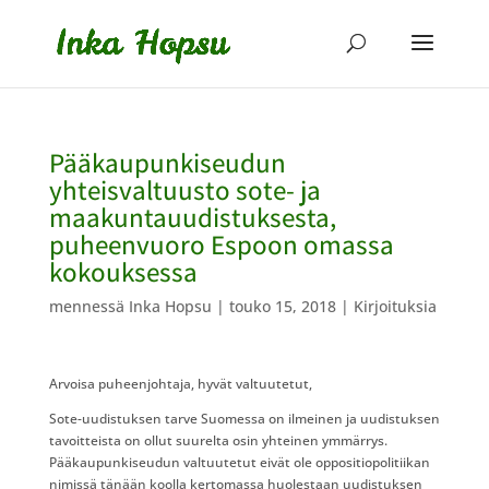
Pääkaupunkiseudun
yhteisvaltuusto sote- ja
maakuntauudistuksesta,
puheenvuoro Espoon omassa
kokouksessa
mennessä
Inka Hopsu
|
touko 15, 2018
|
Kirjoituksia
Arvoisa puheenjohtaja, hyvät valtuutetut,
Sote-uudistuksen tarve Suomessa on ilmeinen ja uudistuksen
tavoitteista on ollut suurelta osin yhteinen ymmärrys.
Pääkaupunkiseudun valtuutetut eivät ole oppositiopolitiikan
nimissä tänään koolla kertomassa huolestaan uudistuksen