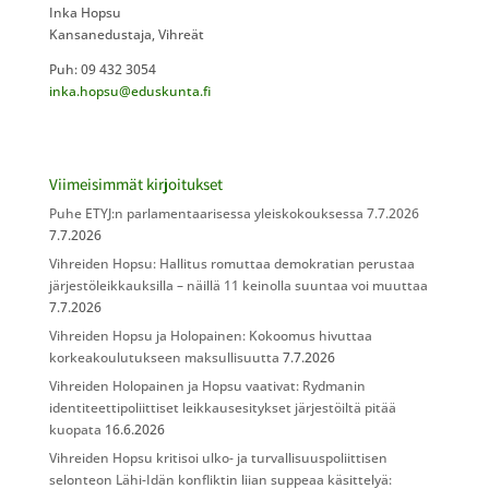
Inka Hopsu
Kansanedustaja, Vihreät
Puh: 09 432 3054
inka.hopsu@eduskunta.fi
Viimeisimmät kirjoitukset
Puhe ETYJ:n parlamentaarisessa yleiskokouksessa 7.7.2026
7.7.2026
Vihreiden Hopsu: Hallitus romuttaa demokratian perustaa
järjestöleikkauksilla – näillä 11 keinolla suuntaa voi muuttaa
7.7.2026
Vihreiden Hopsu ja Holopainen: Kokoomus hivuttaa
korkeakoulutukseen maksullisuutta
7.7.2026
Vihreiden Holopainen ja Hopsu vaativat: Rydmanin
identiteettipoliittiset leikkausesitykset järjestöiltä pitää
kuopata
16.6.2026
Vihreiden Hopsu kritisoi ulko- ja turvallisuuspoliittisen
selonteon Lähi-Idän konfliktin liian suppeaa käsittelyä: