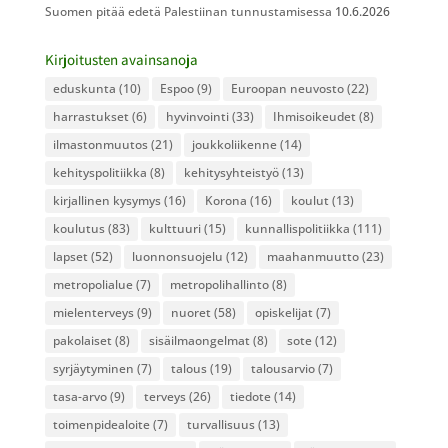
Suomen pitää edetä Palestiinan tunnustamisessa
10.6.2026
Kirjoitusten avainsanoja
eduskunta
(10)
Espoo
(9)
Euroopan neuvosto
(22)
harrastukset
(6)
hyvinvointi
(33)
Ihmisoikeudet
(8)
ilmastonmuutos
(21)
joukkoliikenne
(14)
kehityspolitiikka
(8)
kehitysyhteistyö
(13)
kirjallinen kysymys
(16)
Korona
(16)
koulut
(13)
koulutus
(83)
kulttuuri
(15)
kunnallispolitiikka
(111)
lapset
(52)
luonnonsuojelu
(12)
maahanmuutto
(23)
metropolialue
(7)
metropolihallinto
(8)
mielenterveys
(9)
nuoret
(58)
opiskelijat
(7)
pakolaiset
(8)
sisäilmaongelmat
(8)
sote
(12)
syrjäytyminen
(7)
talous
(19)
talousarvio
(7)
tasa-arvo
(9)
terveys
(26)
tiedote
(14)
toimenpidealoite
(7)
turvallisuus
(13)