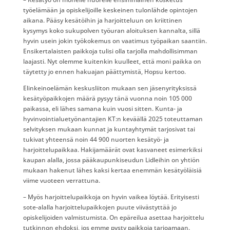
työelämään ja opiskelijoille keskeinen tulonlähde opintojen
aikana. Pääsy kesätöihin ja harjoitteluun on kriittinen
kysymys koko sukupolven työuran aloituksen kannalta, sillä
hyvin usein jokin työkokemus on vaatimus työpaikan saantiin.
Ensikertalaisten paikkoja tulisi olla tarjolla mahdollisimman
laajasti. Nyt olemme kuitenkin kuulleet, että moni paikka on
täytetty jo ennen hakuajan päättymistä, Hopsu kertoo.
Elinkeinoelämän keskusliiton mukaan sen jäsenyrityksissä
kesätyöpaikkojen määrä pysyy tänä vuonna noin 105 000
paikassa, eli lähes samana kuin vuosi sitten. Kunta- ja
hyvinvointialuetyönantajien KT:n keväällä 2025 toteuttaman
selvityksen mukaan kunnat ja kuntayhtymät tarjosivat tai
tukivat yhteensä noin 44 900 nuorten kesätyö- ja
harjoittelupaikkaa. Hakijamäärät ovat kasvaneet esimerkiksi
kaupan alalla, jossa pääkaupunkiseudun Lidleihin on yhtiön
mukaan hakenut lähes kaksi kertaa enemmän kesätyöläisiä
viime vuoteen verrattuna.
– Myös harjoittelupaikkoja on hyvin vaikea löytää. Erityisesti
sote-alalla harjoittelupaikkojen puute viivästyttää jo
opiskelijoiden valmistumista. On epäreilua asettaa harjoittelu
tutkinnon ehdoksi, jos emme pysty paikkoja tarjoamaan.