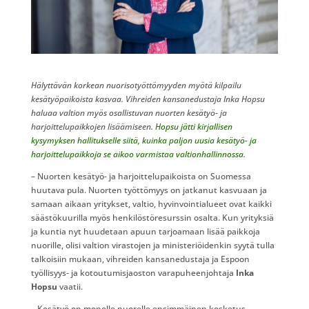
Hälyttävän korkean nuorisotyöttömyyden myötä kilpailu
kesätyöpaikoista kasvaa. Vihreiden kansanedustaja Inka Hopsu
haluaa valtion myös osallistuvan nuorten kesätyö- ja
harjoittelupaikkojen lisäämiseen.
Hopsu jätti kirjallisen
kysymyksen hallitukselle siitä, kuinka paljon uusia kesätyö- ja
harjoittelupaikkoja se aikoo varmistaa valtionhallinnossa.
– Nuorten kesätyö- ja harjoittelupaikoista on Suomessa
huutava pula. Nuorten työttömyys on jatkanut kasvuaan ja
samaan aikaan yritykset, valtio, hyvinvointialueet ovat kaikki
säästökuurilla myös henkilöstöresurssin osalta. Kun yrityksiä
ja kuntia nyt huudetaan apuun tarjoamaan lisää paikkoja
nuorille, olisi valtion virastojen ja ministeriöidenkin syytä tulla
talkoisiin mukaan, vihreiden kansanedustaja ja Espoon
työllisyys- ja kotoutumisjaoston varapuheenjohtaja
Inka
Hopsu
vaatii.
– Kesätyö on monelle nuorelle ensimmäinen kosketus