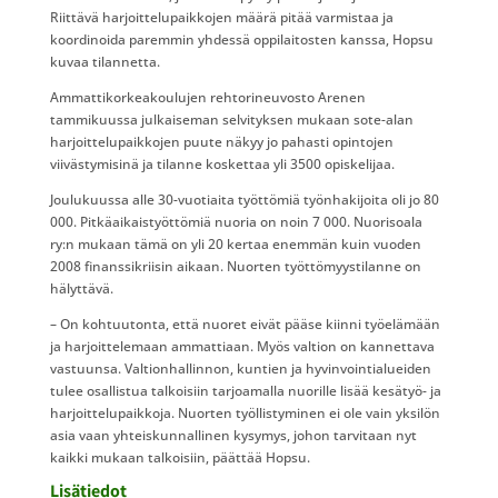
Riittävä harjoittelupaikkojen määrä pitää varmistaa ja
koordinoida paremmin yhdessä oppilaitosten kanssa, Hopsu
kuvaa tilannetta.
Ammattikorkeakoulujen rehtorineuvosto Arenen
tammikuussa julkaiseman selvityksen mukaan sote-alan
harjoittelupaikkojen puute näkyy jo pahasti opintojen
viivästymisinä ja tilanne koskettaa yli 3500 opiskelijaa.
Joulukuussa alle 30-vuotiaita työttömiä työnhakijoita oli jo 80
000. Pitkäaikaistyöttömiä nuoria on noin 7 000. Nuorisoala
ry:n mukaan tämä on yli 20 kertaa enemmän kuin vuoden
2008 finanssikriisin aikaan. Nuorten työttömyystilanne on
hälyttävä.
– On kohtuutonta, että nuoret eivät pääse kiinni työelämään
ja harjoittelemaan ammattiaan. Myös valtion on kannettava
vastuunsa. Valtionhallinnon, kuntien ja hyvinvointialueiden
tulee osallistua talkoisiin tarjoamalla nuorille lisää kesätyö- ja
harjoittelupaikkoja. Nuorten työllistyminen ei ole vain yksilön
asia vaan yhteiskunnallinen kysymys, johon tarvitaan nyt
kaikki mukaan talkoisiin, päättää Hopsu.
Lisätiedot