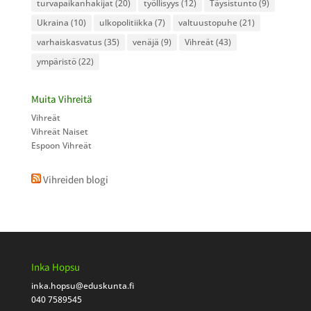
turvapaikanhakijat
(20)
työllisyys
(12)
Täysistunto
(9)
Ukraina
(10)
ulkopolitiikka
(7)
valtuustopuhe
(21)
varhaiskasvatus
(35)
venäjä
(9)
Vihreät
(43)
ympäristö
(22)
Muita Vihreitä
Vihreät
Vihreät Naiset
Espoon Vihreät
Vihreiden blogi
Inka Hopsu
inka.hopsu
@eduskunta.fi
040 7589545