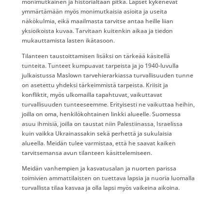
monimutkainen ja historialtaan pitkä. Lapset kykenevät
ymmärtämään myös monimutkaisia asioita ja useita
näkökulmia, eikä maailmasta tarvitse antaa heille liian
yksioikoista kuvaa. Tarvitaan kuitenkin aikaa ja tiedon
mukauttamista lasten ikätasoon.
Tilanteen taustoittamisen lisäksi on tärkeää käsitellä
tunteita. Tunteet kumpuavat tarpeista ja jo 1940-luvulla
julkaistussa Maslown tarvehierarkiassa turvallisuuden tunne
on asetettu yhdeksi tärkeimmistä tarpeista. Kriisit ja
konfliktit, myös ulkomailla tapahtuvat, vaikuttavat
turvallisuuden tunteeseemme. Erityisesti ne vaikuttaa heihin,
joilla on oma, henkilökohtainen linkki alueelle. Suomessa
asuu ihmisiä, joilla on taustat niin Palestiinassa, Israelissa
kuin vaikka Ukrainassakin sekä perhettä ja sukulaisia
alueella. Meidän tulee varmistaa, että he saavat kaiken
tarvitsemansa avun tilanteen käsittelemiseen.
Meidän vanhempien ja kasvatusalan ja nuorten parissa
toimivien ammattilaisten on tuettava lapsia ja nuoria luomalla
turvallista tilaa kasvaa ja olla lapsi myös vaikeina aikoina.