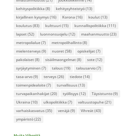
ilmastonmuutos
(21)
joukkoliikenne
(14)
kehityspolitiikka
(8)
kehitysyhteistyö
(13)
kirjallinen kysymys
(16)
Korona
(16)
koulut
(13)
koulutus
(83)
kulttuuri
(15)
kunnallispolitiikka
(111)
lapset
(52)
luonnonsuojelu
(12)
maahanmuutto
(23)
metropolialue
(7)
metropolihallinto
(8)
mielenterveys
(9)
nuoret
(58)
opiskelijat
(7)
pakolaiset
(8)
sisäilmaongelmat
(8)
sote
(12)
syrjäytyminen
(7)
talous
(19)
talousarvio
(7)
tasa-arvo
(9)
terveys
(26)
tiedote
(14)
toimenpidealoite
(7)
turvallisuus
(13)
turvapaikanhakijat
(20)
työllisyys
(12)
Täysistunto
(9)
Ukraina
(10)
ulkopolitiikka
(7)
valtuustopuhe
(21)
varhaiskasvatus
(35)
venäjä
(9)
Vihreät
(43)
ympäristö
(22)
Muita Vihreitä