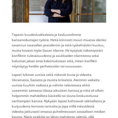
Tapasin kuudesluokkalaisia ja keskustelimme
kansanedustajan työstä. Heitä kiinnosti muun muassa olenko
tavannut tasavallan presidentin ja mitä työtehtäviini kuuluu,
mutta kovasti myös Gazan tilanne. He kysyivät näkemystäni
konfliktin tulevaisuudesta ja asukkaiden tilanteesta sekä
halusivat jakaa omia kokemuksiaan siitä, miten konflikti
näyttäytyy heidän perheessään tai suvussaan.
Lapset lukevat uutisia sekä näkevät kuvia ja videoita
Ukrainasta, Gazasta ja muista kriiseistä. Aiemmin vaikeita
uutisia kuultiin radiosta ja nähtiin televisiosta ehkä
useammin samassa tilassa aikuisten kanssa ja niitä oli silloin
helpommin mahdollista käsitellä tai sivuta keskustelussa
vanhempien kanssa. Nykyään lapset kohtaavat väkivallasta ja
kurjuudesta kertovia tarinoita ja jopa niillä mässäileviä
videoita jatkuvasti omassa puhelimessaan sosiaalisen median
kautta. Näitä sisältöjä on lähes mahdoton välttää, sillä