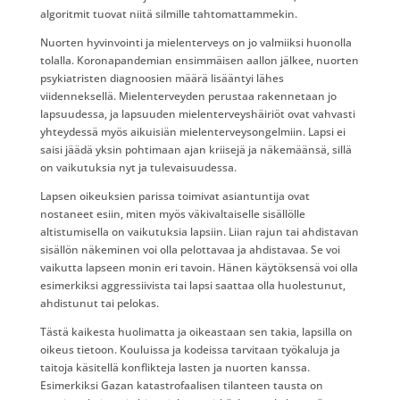
algoritmit tuovat niitä silmille tahtomattammekin.
Nuorten hyvinvointi ja mielenterveys on jo valmiiksi huonolla
tolalla. Koronapandemian ensimmäisen aallon jälkee, nuorten
psykiatristen diagnoosien määrä lisääntyi lähes
viidenneksellä. Mielenterveyden perustaa rakennetaan jo
lapsuudessa, ja lapsuuden mielenterveyshäiriöt ovat vahvasti
yhteydessä myös aikuisiän mielenterveysongelmiin. Lapsi ei
saisi jäädä yksin pohtimaan ajan kriisejä ja näkemäänsä, sillä
on vaikutuksia nyt ja tulevaisuudessa.
Lapsen oikeuksien parissa toimivat asiantuntija ovat
nostaneet esiin, miten myös väkivaltaiselle sisällölle
altistumisella on vaikutuksia lapsiin. Liian rajun tai ahdistavan
sisällön näkeminen voi olla pelottavaa ja ahdistavaa. Se voi
vaikutta lapseen monin eri tavoin. Hänen käytöksensä voi olla
esimerkiksi aggressiivista tai lapsi saattaa olla huolestunut,
ahdistunut tai pelokas.
Tästä kaikesta huolimatta ja oikeastaan sen takia, lapsilla on
oikeus tietoon. Kouluissa ja kodeissa tarvitaan työkaluja ja
taitoja käsitellä konflikteja lasten ja nuorten kanssa.
Esimerkiksi Gazan katastrofaalisen tilanteen tausta on