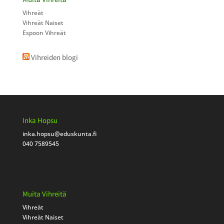
Vihreät
Vihreät Naiset
Espoon Vihreät
Vihreiden blogi
Inka Hopsu
inka.hopsu
@eduskunta.fi
040 7589545
Muita Vihreitä
Vihreät
Vihreät Naiset