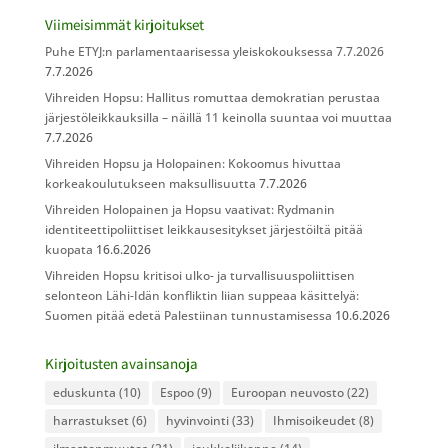
Viimeisimmät kirjoitukset
Puhe ETYJ:n parlamentaarisessa yleiskokouksessa 7.7.2026
7.7.2026
Vihreiden Hopsu: Hallitus romuttaa demokratian perustaa
järjestöleikkauksilla – näillä 11 keinolla suuntaa voi muuttaa
7.7.2026
Vihreiden Hopsu ja Holopainen: Kokoomus hivuttaa
korkeakoulutukseen maksullisuutta
7.7.2026
Vihreiden Holopainen ja Hopsu vaativat: Rydmanin
identiteettipoliittiset leikkausesitykset järjestöiltä pitää
kuopata
16.6.2026
Vihreiden Hopsu kritisoi ulko- ja turvallisuuspoliittisen
selonteon Lähi-Idän konfliktin liian suppeaa käsittelyä:
Suomen pitää edetä Palestiinan tunnustamisessa
10.6.2026
Kirjoitusten avainsanoja
eduskunta
(10)
Espoo
(9)
Euroopan neuvosto
(22)
harrastukset
(6)
hyvinvointi
(33)
Ihmisoikeudet
(8)