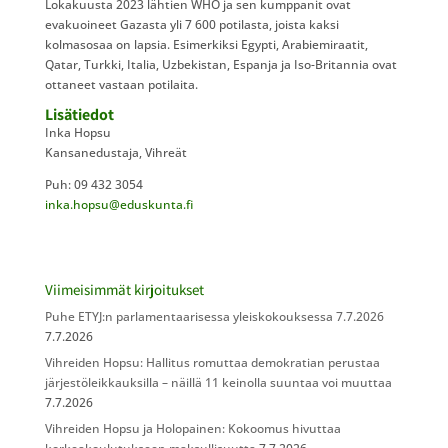
Lokakuusta 2023 lähtien WHO ja sen kumppanit ovat
evakuoineet Gazasta yli 7 600 potilasta, joista kaksi
kolmasosaa on lapsia. Esimerkiksi Egypti, Arabiemiraatit,
Qatar, Turkki, Italia, Uzbekistan, Espanja ja Iso-Britannia ovat
ottaneet vastaan potilaita.
Lisätiedot
Inka Hopsu
Kansanedustaja, Vihreät
Puh: 09 432 3054
inka.hopsu@eduskunta.fi
Viimeisimmät kirjoitukset
Puhe ETYJ:n parlamentaarisessa yleiskokouksessa 7.7.2026
7.7.2026
Vihreiden Hopsu: Hallitus romuttaa demokratian perustaa
järjestöleikkauksilla – näillä 11 keinolla suuntaa voi muuttaa
7.7.2026
Vihreiden Hopsu ja Holopainen: Kokoomus hivuttaa