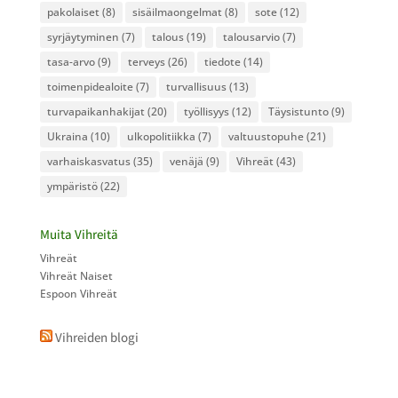
pakolaiset
(8)
sisäilmaongelmat
(8)
sote
(12)
syrjäytyminen
(7)
talous
(19)
talousarvio
(7)
tasa-arvo
(9)
terveys
(26)
tiedote
(14)
toimenpidealoite
(7)
turvallisuus
(13)
turvapaikanhakijat
(20)
työllisyys
(12)
Täysistunto
(9)
Ukraina
(10)
ulkopolitiikka
(7)
valtuustopuhe
(21)
varhaiskasvatus
(35)
venäjä
(9)
Vihreät
(43)
ympäristö
(22)
Muita Vihreitä
Vihreät
Vihreät Naiset
Espoon Vihreät
Vihreiden blogi