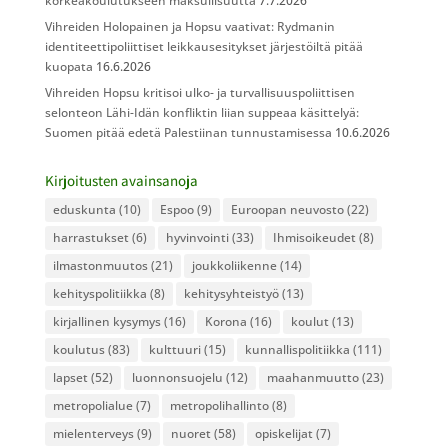
korkeakoulutukseen maksullisuutta
7.7.2026
Vihreiden Holopainen ja Hopsu vaativat: Rydmanin
identiteettipoliittiset leikkausesitykset järjestöiltä pitää
kuopata
16.6.2026
Vihreiden Hopsu kritisoi ulko- ja turvallisuuspoliittisen
selonteon Lähi-Idän konfliktin liian suppeaa käsittelyä:
Suomen pitää edetä Palestiinan tunnustamisessa
10.6.2026
Kirjoitusten avainsanoja
eduskunta
(10)
Espoo
(9)
Euroopan neuvosto
(22)
harrastukset
(6)
hyvinvointi
(33)
Ihmisoikeudet
(8)
ilmastonmuutos
(21)
joukkoliikenne
(14)
kehityspolitiikka
(8)
kehitysyhteistyö
(13)
kirjallinen kysymys
(16)
Korona
(16)
koulut
(13)
koulutus
(83)
kulttuuri
(15)
kunnallispolitiikka
(111)
lapset
(52)
luonnonsuojelu
(12)
maahanmuutto
(23)
metropolialue
(7)
metropolihallinto
(8)
mielenterveys
(9)
nuoret
(58)
opiskelijat
(7)