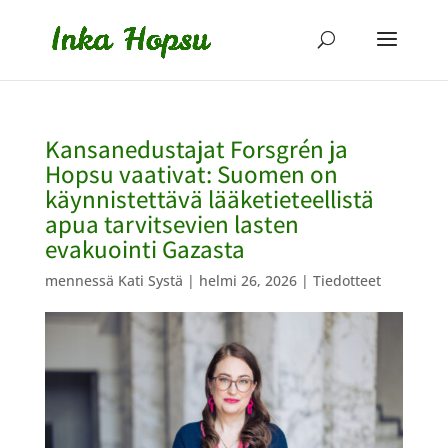
Kansanedustajat Forsgrén ja
Hopsu vaativat: Suomen on
käynnistettävä lääketieteellistä
apua tarvitsevien lasten
evakuointi Gazasta
mennessä
Kati Systä
|
helmi 26, 2026
|
Tiedotteet