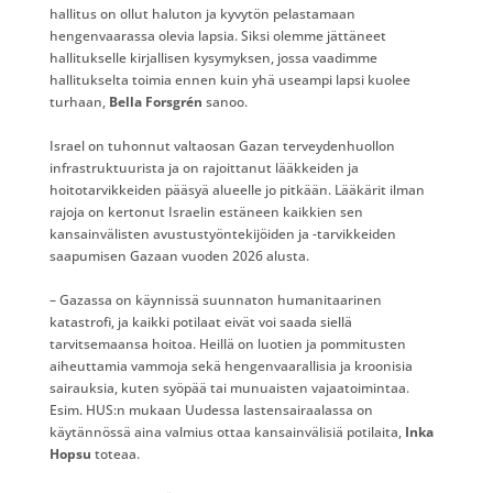
hallitus on ollut haluton ja kyvytön pelastamaan
hengenvaarassa olevia lapsia. Siksi olemme jättäneet
hallitukselle kirjallisen kysymyksen, jossa vaadimme
hallitukselta toimia ennen kuin yhä useampi lapsi kuolee
turhaan,
Bella Forsgrén
sanoo.
Israel on tuhonnut valtaosan Gazan terveydenhuollon
infrastruktuurista ja on rajoittanut lääkkeiden ja
hoitotarvikkeiden pääsyä alueelle jo pitkään. Lääkärit ilman
rajoja on kertonut Israelin estäneen kaikkien sen
kansainvälisten avustustyöntekijöiden ja -tarvikkeiden
saapumisen Gazaan vuoden 2026 alusta.
– Gazassa on käynnissä suunnaton humanitaarinen
katastrofi, ja kaikki potilaat eivät voi saada siellä
tarvitsemaansa hoitoa. Heillä on luotien ja pommitusten
aiheuttamia vammoja sekä hengenvaarallisia ja kroonisia
sairauksia, kuten syöpää tai munuaisten vajaatoimintaa.
Esim. HUS:n mukaan Uudessa lastensairaalassa on
käytännössä aina valmius ottaa kansainvälisiä potilaita,
Inka
Hopsu
toteaa.