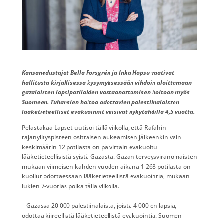
Kansanedustajat Bella Forsgrén ja Inka Hopsu vaativat
hallitusta kirjallisessa kysymyksessään vihdoin aloittamaan
gazalaisten lapsipotilaiden vastaanottamisen hoitoon myös
Suomeen. Tuhansien hoitoa odottavien palestiinalaisten
lääketieteelliset evakuoinnit veisivät nykytahdilla 4,5 vuotta.
Pelastakaa Lapset uutisoi tällä viikolla, että Rafahin
rajanylityspisteen osittaisen aukeamisen jälkeenkin vain
keskimäärin 12 potilasta on päivittäin evakuoitu
lääketieteellisistä syistä Gazasta. Gazan terveysviranomaisten
mukaan viimeisen kahden vuoden aikana 1 268 potilasta on
kuollut odottaessaan lääketieteellistä evakuointia, mukaan
lukien 7-vuotias poika tällä viikolla.
– Gazassa 20 000 palestiinalaista, joista 4 000 on lapsia,
odottaa kiireellistä lääketieteellistä evakuointia. Suomen