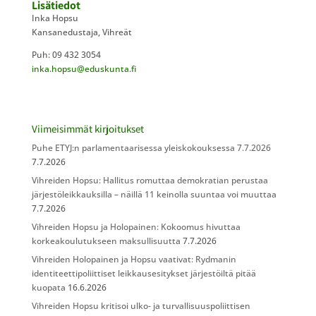
Lisätiedot
Inka Hopsu
Kansanedustaja, Vihreät
Puh: 09 432 3054
inka.hopsu@eduskunta.fi
Viimeisimmät kirjoitukset
Puhe ETYJ:n parlamentaarisessa yleiskokouksessa 7.7.2026
7.7.2026
Vihreiden Hopsu: Hallitus romuttaa demokratian perustaa
järjestöleikkauksilla – näillä 11 keinolla suuntaa voi muuttaa
7.7.2026
Vihreiden Hopsu ja Holopainen: Kokoomus hivuttaa
korkeakoulutukseen maksullisuutta
7.7.2026
Vihreiden Holopainen ja Hopsu vaativat: Rydmanin
identiteettipoliittiset leikkausesitykset järjestöiltä pitää
kuopata
16.6.2026
Vihreiden Hopsu kritisoi ulko- ja turvallisuuspoliittisen