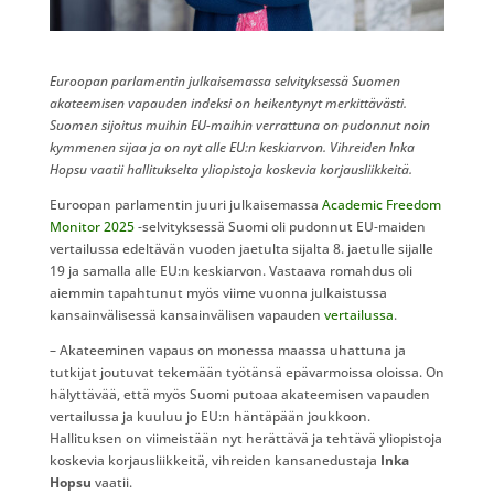
Euroopan parlamentin julkaisemassa selvityksessä Suomen
akateemisen vapauden indeksi on heikentynyt merkittävästi.
Suomen sijoitus muihin EU-maihin verrattuna on pudonnut noin
kymmenen sijaa ja on nyt alle EU:n keskiarvon. Vihreiden Inka
Hopsu vaatii hallitukselta yliopistoja koskevia korjausliikkeitä.
Euroopan parlamentin juuri julkaisemassa
Academic Freedom
Monitor 2025
-selvityksessä Suomi oli pudonnut EU-maiden
vertailussa edeltävän vuoden jaetulta sijalta 8. jaetulle sijalle
19 ja samalla alle EU:n keskiarvon. Vastaava romahdus oli
aiemmin tapahtunut myös viime vuonna julkaistussa
kansainvälisessä kansainvälisen vapauden
vertailussa
.
–⁠ Akateeminen vapaus on monessa maassa uhattuna ja
tutkijat joutuvat tekemään työtänsä epävarmoissa oloissa. On
hälyttävää, että myös Suomi putoaa akateemisen vapauden
vertailussa ja kuuluu jo EU:n häntäpään joukkoon.
Hallituksen on viimeistään nyt herättävä ja tehtävä yliopistoja
koskevia korjausliikkeitä, vihreiden kansanedustaja
Inka
Hopsu
vaatii.