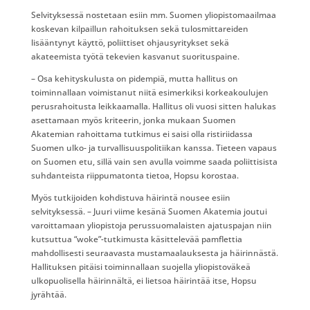
Selvityksessä nostetaan esiin mm. Suomen yliopistomaailmaa
koskevan kilpaillun rahoituksen sekä tulosmittareiden
lisääntynyt käyttö, poliittiset ohjausyritykset sekä
akateemista työtä tekevien kasvanut suorituspaine.
–⁠ Osa kehityskulusta on pidempiä, mutta hallitus on
toiminnallaan voimistanut niitä esimerkiksi korkeakoulujen
perusrahoitusta leikkaamalla. Hallitus oli vuosi sitten halukas
asettamaan myös kriteerin, jonka mukaan Suomen
Akatemian rahoittama tutkimus ei saisi olla ristiriidassa
Suomen ulko- ja turvallisuuspolitiikan kanssa. Tieteen vapaus
on Suomen etu, sillä vain sen avulla voimme saada poliittisista
suhdanteista riippumatonta tietoa, Hopsu korostaa.
Myös tutkijoiden kohdistuva häirintä nousee esiin
selvityksessä. –⁠ Juuri viime kesänä Suomen Akatemia joutui
varoittamaan yliopistoja perussuomalaisten ajatuspajan niin
kutsuttua “woke”-tutkimusta käsittelevää pamflettia
mahdollisesti seuraavasta mustamaalauksesta ja häirinnästä.
Hallituksen pitäisi toiminnallaan suojella yliopistoväkeä
ulkopuolisella häirinnältä, ei lietsoa häirintää itse, Hopsu
jyrähtää.