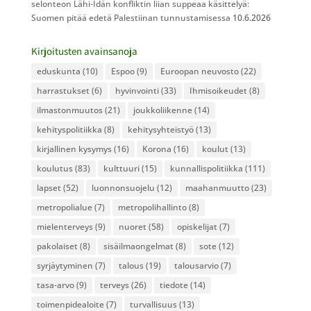
selonteon Lähi-Idän konfliktin liian suppeaa käsittelyä:
Suomen pitää edetä Palestiinan tunnustamisessa
10.6.2026
Kirjoitusten avainsanoja
eduskunta
(10)
Espoo
(9)
Euroopan neuvosto
(22)
harrastukset
(6)
hyvinvointi
(33)
Ihmisoikeudet
(8)
ilmastonmuutos
(21)
joukkoliikenne
(14)
kehityspolitiikka
(8)
kehitysyhteistyö
(13)
kirjallinen kysymys
(16)
Korona
(16)
koulut
(13)
koulutus
(83)
kulttuuri
(15)
kunnallispolitiikka
(111)
lapset
(52)
luonnonsuojelu
(12)
maahanmuutto
(23)
metropolialue
(7)
metropolihallinto
(8)
mielenterveys
(9)
nuoret
(58)
opiskelijat
(7)
pakolaiset
(8)
sisäilmaongelmat
(8)
sote
(12)
syrjäytyminen
(7)
talous
(19)
talousarvio
(7)
tasa-arvo
(9)
terveys
(26)
tiedote
(14)
toimenpidealoite
(7)
turvallisuus
(13)