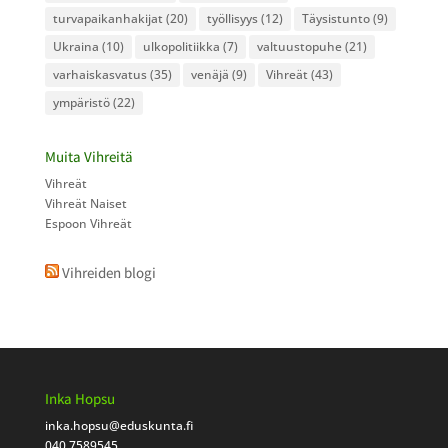
turvapaikanhakijat
(20)
työllisyys
(12)
Täysistunto
(9)
Ukraina
(10)
ulkopolitiikka
(7)
valtuustopuhe
(21)
varhaiskasvatus
(35)
venäjä
(9)
Vihreät
(43)
ympäristö
(22)
Muita Vihreitä
Vihreät
Vihreät Naiset
Espoon Vihreät
Vihreiden blogi
Inka Hopsu
inka.hopsu
@eduskunta.fi
040 7589545