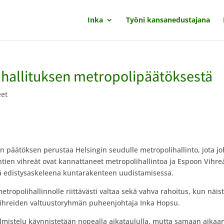
Inka
Työni kansanedustajana
t hallituksen metropolipäätöksestä
eet
sen päätöksen perustaa Helsingin seudulle metropolihallinto, jota j
untien vihreät ovat kannattaneet metropolihallintoa ja Espoon Vihre
änä edistysaskeleena kuntarakenteen uudistamisessa.
etropolihallinnolle riittävästi valtaa sekä vahva rahoitus, kun näis
vihreiden valtuustoryhmän puheenjohtaja Inka Hopsu.
almistelu käynnistetään nopealla aikataululla, mutta samaan aikaa