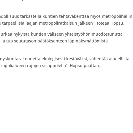
hdollisuus tarkastella kuntien tehtäväkenttää myös metropolihalli
 tarpeellisia laajan metropoliratkaisun jälkeen”, toteaa Hopsu.
 purkaa nykyistä kuntien väliseen yhteistyöhön muodostunutta
tä ja tuo seututason päätöksenteon läpinäkymättömistä
hdyskuntarakennetta ekologisesti kestäväksi, vähentää alueellista
tropolialueen rajojen sisäpuolella”, Hopsu päättää.