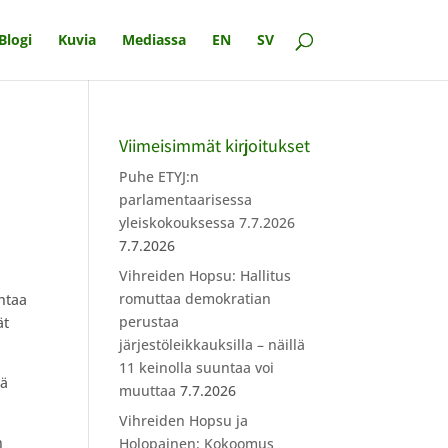
Blogi
Kuvia
Mediassa
EN
SV
Viimeisimmät kirjoitukset
Puhe ETYJ:n
parlamentaarisessa
yleiskokouksessa 7.7.2026
7.7.2026
Vihreiden Hopsu: Hallitus
romuttaa demokratian
ohtaa
perustaa
ät
järjestöleikkauksilla – näillä
11 keinolla suuntaa voi
tä
muuttaa
7.7.2026
Vihreiden Hopsu ja
n
Holopainen: Kokoomus