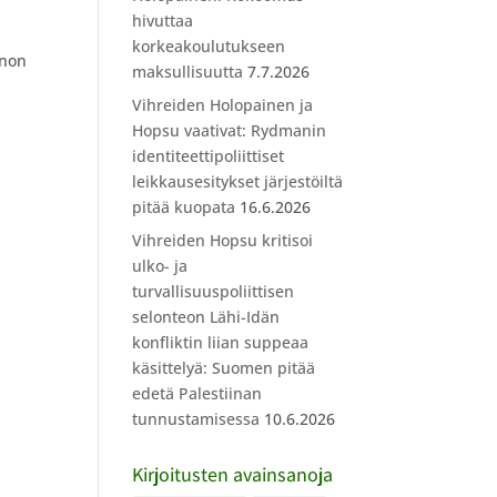
hivuttaa
korkeakoulutukseen
nnon
maksullisuutta
7.7.2026
Vihreiden Holopainen ja
Hopsu vaativat: Rydmanin
identiteettipoliittiset
leikkausesitykset järjestöiltä
pitää kuopata
16.6.2026
Vihreiden Hopsu kritisoi
ulko- ja
turvallisuuspoliittisen
selonteon Lähi-Idän
konfliktin liian suppeaa
käsittelyä: Suomen pitää
edetä Palestiinan
tunnustamisessa
10.6.2026
Kirjoitusten avainsanoja