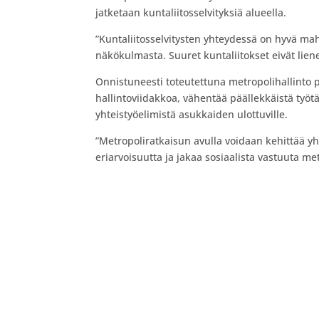
jatketaan kuntaliitosselvityksiä alueella.
”Kuntaliitosselvitysten yhteydessä on hyvä ma
näkökulmasta. Suuret kuntaliitokset eivät liene
Onnistuneesti toteutettuna metropolihallinto
hallintoviidakkoa, vähentää päällekkäistä työ
yhteistyöelimistä asukkaiden ulottuville.
”Metropoliratkaisun avulla voidaan kehittää y
eriarvoisuutta ja jakaa sosiaalista vastuuta me