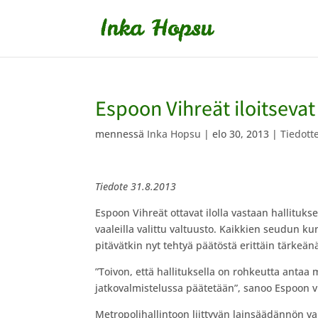
Espoon Vihreät iloitseva
mennessä
Inka Hopsu
|
elo 30, 2013
|
Tiedott
Tiedote 31.8.2013
Espoon Vihreät ottavat ilolla vastaan hallituk
vaaleilla valittu valtuusto. Kaikkien seudun k
pitävätkin nyt tehtyä päätöstä erittäin tärke
”Toivon, että hallituksella on rohkeutta antaa m
jatkovalmistelussa päätetään”, sanoo Espoon 
Metropolihallintoon liittyvän lainsäädännön v