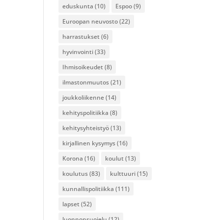
eduskunta
(10)
Espoo
(9)
Euroopan neuvosto
(22)
harrastukset
(6)
hyvinvointi
(33)
Ihmisoikeudet
(8)
ilmastonmuutos
(21)
joukkoliikenne
(14)
kehityspolitiikka
(8)
kehitysyhteistyö
(13)
kirjallinen kysymys
(16)
Korona
(16)
koulut
(13)
koulutus
(83)
kulttuuri
(15)
kunnallispolitiikka
(111)
lapset
(52)
luonnonsuojelu
(12)