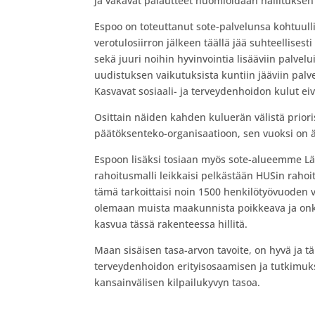
ja vakavat palautteet huomioidaan hallituksen 
Espoo on toteuttanut sote-palvelunsa kohtuul
verotulosiirron jälkeen täällä jää suhteellise
sekä juuri noihin hyvinvointia lisääviin palvelui
uudistuksen vaikutuksista kuntiin jääviin pa
Kasvavat sosiaali- ja terveydenhoidon kulut ei
Osittain näiden kahden kuluerän välistä prior
päätöksenteko-organisaatioon, sen vuoksi on ä
Espoon lisäksi tosiaan myös sote-alueemme Län
rahoitusmalli leikkaisi pelkästään HUSin raho
tämä tarkoittaisi noin 1500 henkilötyövuoden 
olemaan muista maakunnista poikkeava ja onki
kasvua tässä rakenteessa hillitä.
Maan sisäisen tasa-arvon tavoite, on hyvä ja t
terveydenhoidon erityisosaamisen ja tutkimuks
kansainvälisen kilpailukyvyn tasoa.