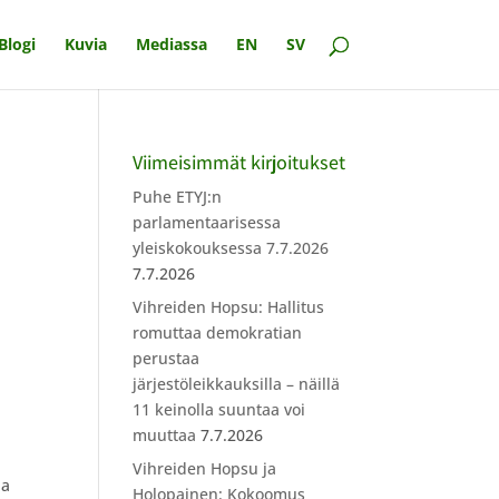
Blogi
Kuvia
Mediassa
EN
SV
Viimeisimmät kirjoitukset
Puhe ETYJ:n
parlamentaarisessa
yleiskokouksessa 7.7.2026
7.7.2026
Vihreiden Hopsu: Hallitus
romuttaa demokratian
perustaa
n
järjestöleikkauksilla – näillä
11 keinolla suuntaa voi
muuttaa
7.7.2026
Vihreiden Hopsu ja
ja
Holopainen: Kokoomus