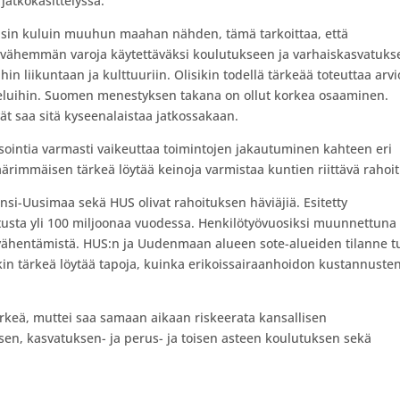
jatkokäsittelyssä.
lisin kuluin muuhun maahan nähden, tämä tarkoittaa, että
sti vähemmän varoja käytettäväksi koulutukseen ja varhaiskasvatuks
hin liikuntaan ja kulttuuriin. Olisikin todellä tärkeää toteuttaa arvi
lveluihin. Suomen menestyksen takana on ollut korkea osaaminen.
vät saa sitä kyseenalaistaa jatkossakaan.
isointia varmasti vaikeuttaa toimintojen jakautuminen kahteen eri
ärimmäisen tärkeä löytää keinoja varmistaa kuntien riittävä rahoit
si-Uusimaa sekä HUS olivat rahoituksen häviäjiä. Esitetty
itusta yli 100 miljoonaa vuodessa. Henkilötyövuosiksi muunnettuna
vähentämistä. HUS:n ja Uudenmaan alueen sote-alueiden tilanne tu
n tärkeä löytää tapoja, kuinka erikoissairaanhoidon kustannuste
ärkeä, muttei saa samaan aikaan riskeerata kansallisen
en, kasvatuksen- ja perus- ja toisen asteen koulutuksen sekä