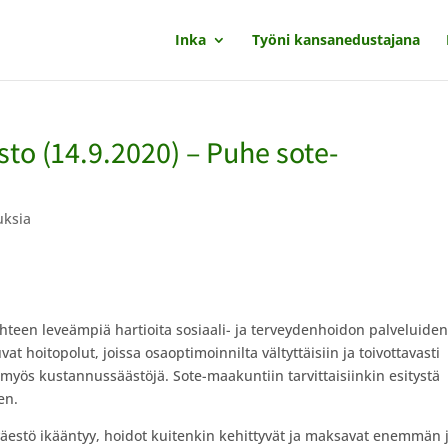
Inka
Työni kansanedustajana
o (14.9.2020) – Puhe sote-
uksia
hteen leveämpiä hartioita sosiaali- ja terveydenhoidon palveluide
at hoitopolut, joissa osaoptimoinnilta vältyttäisiin ja toivottavasti
 myös kustannussäästöjä. Sote-maakuntiin tarvittaisiinkin esitystä
en.
äestö ikääntyy, hoidot kuitenkin kehittyvät ja maksavat enemmän 