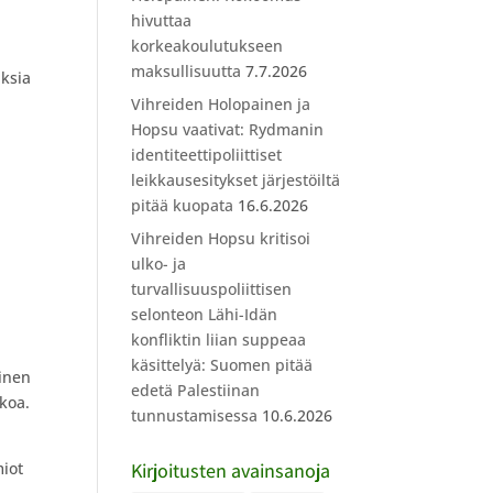
a
hivuttaa
korkeakoulutukseen
maksullisuutta
7.7.2026
uksia
Vihreiden Holopainen ja
Hopsu vaativat: Rydmanin
n
identiteettipoliittiset
leikkausesitykset järjestöiltä
pitää kuopata
16.6.2026
Vihreiden Hopsu kritisoi
ulko- ja
turvallisuuspoliittisen
selonteon Lähi-Idän
konfliktin liian suppeaa
käsittelyä: Suomen pitää
linen
edetä Palestiinan
koa.
tunnustamisessa
10.6.2026
miot
Kirjoitusten avainsanoja