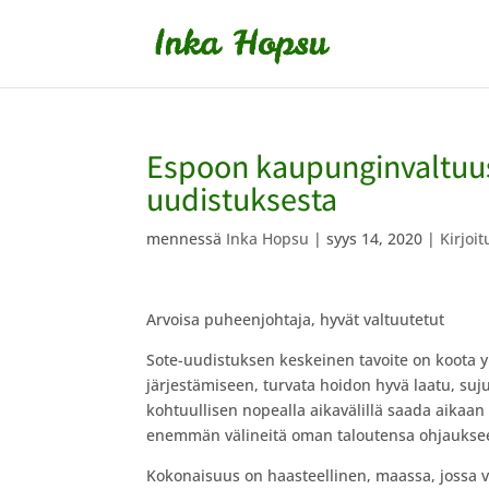
Espoon kaupunginvaltuust
uudistuksesta
mennessä
Inka Hopsu
|
syys 14, 2020
|
Kirjoit
Arvoisa puheenjohtaja, hyvät valtuutetut
Sote-uudistuksen keskeinen tavoite on koota y
järjestämiseen, turvata hoidon hyvä laatu, sujuv
kohtuullisen nopealla aikavälillä saada aikaan
enemmän välineitä oman taloutensa ohjaukse
Kokonaisuus on haasteellinen, maassa, jossa v