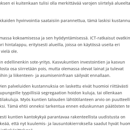
ksen ei kuitenkaan tulisi olla merkittävää varojen siirtelyä alueelt
sukkaiden hyvinvointia saataisiin parannettua, tämä laskisi kustann
mmassa kokoamisessa ja sen hyödyntämisessä. ICT-ratkaisut ovatki
 hintalappu, erityisesti alueilla, joissa on käytössä useita eri
vielä ole.
in edellinenkin sote-yritys. Kasvukuntien investointien ja kasvun
osta osa siirretään pois, mutta olemassa olevat lainat ja tulevat
ihin ja liikenteen- ja asumiseninfraan säilyvät ennallaan.
ävien palveluiden kustannuksia on laskettu eivät huomioi riittävästi
upungeille tyypillisiä segregaation hoidon kuluja, tai ollenkaan
 tilakuluja. Myös kuntien talouden lähtötilanteen arvio on puutteel
ksi. Tämä ehtii onneksi tarkentua ennen eduskunnan päätösten te
sti kuntien kantokykyä parantavaa rakenteellista uudistusta on
ärkeää, että nyt kuulemis- ja lausuntokierroksella saadut hyvät huo