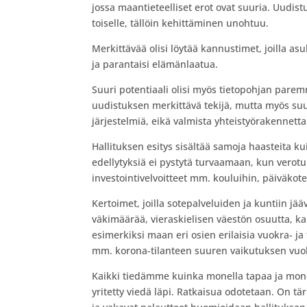
jossa maantieteelliset erot ovat suuria. Uudistu
toiselle, tällöin kehittäminen unohtuu.
Merkittävää olisi löytää kannustimet, joilla a
ja parantaisi elämänlaatua.
Suuri potentiaali olisi myös tietopohjan pare
uudistuksen merkittävä tekijä, mutta myös suuri
järjestelmiä, eikä valmista yhteistyörakennetta 
Hallituksen esitys sisältää samoja haasteita ku
edellytyksiä ei pystytä turvaamaan, kun verotul
investointivelvoitteet mm. kouluihin, päiväkote
Kertoimet, joilla sotepalveluiden ja kuntiin jä
väkimäärää, vieraskielisen väestön osuutta, ka
esimerkiksi maan eri osien erilaisia vuokra- ja
mm. korona-tilanteen suuren vaikutuksen vuo
Kaikki tiedämme kuinka monella tapaa ja mone
yritetty viedä läpi. Ratkaisua odotetaan. On t