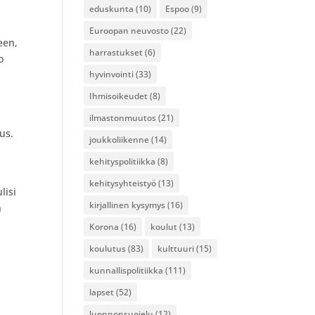
eduskunta
(10)
Espoo
(9)
Euroopan neuvosto
(22)
een,
harrastukset
(6)
o
hyvinvointi
(33)
Ihmisoikeudet
(8)
ilmastonmuutos
(21)
us.
joukkoliikenne
(14)
kehityspolitiikka
(8)
kehitysyhteistyö
(13)
lisi
kirjallinen kysymys
(16)
n
Korona
(16)
koulut
(13)
koulutus
(83)
kulttuuri
(15)
kunnallispolitiikka
(111)
lapset
(52)
luonnonsuojelu
(12)