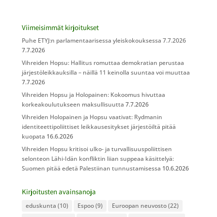
Viimeisimmät kirjoitukset
Puhe ETYJ:n parlamentaarisessa yleiskokouksessa 7.7.2026
7.7.2026
Vihreiden Hopsu: Hallitus romuttaa demokratian perustaa
järjestöleikkauksilla – näillä 11 keinolla suuntaa voi muuttaa
7.7.2026
Vihreiden Hopsu ja Holopainen: Kokoomus hivuttaa
korkeakoulutukseen maksullisuutta
7.7.2026
Vihreiden Holopainen ja Hopsu vaativat: Rydmanin
identiteettipoliittiset leikkausesitykset järjestöiltä pitää
kuopata
16.6.2026
Vihreiden Hopsu kritisoi ulko- ja turvallisuuspoliittisen
selonteon Lähi-Idän konfliktin liian suppeaa käsittelyä:
Suomen pitää edetä Palestiinan tunnustamisessa
10.6.2026
Kirjoitusten avainsanoja
eduskunta
(10)
Espoo
(9)
Euroopan neuvosto
(22)