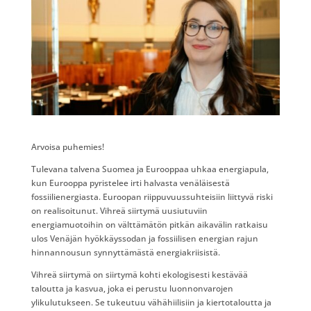
Arvoisa puhemies!
Tulevana talvena Suomea ja Eurooppaa uhkaa energiapula,
kun Eurooppa pyristelee irti halvasta venäläisestä
fossiilienergiasta. Euroopan riippuvuussuhteisiin liittyvä riski
on realisoitunut. Vihreä siirtymä uusiutuviin
energiamuotoihin on välttämätön pitkän aikavälin ratkaisu
ulos Venäjän hyökkäyssodan ja fossiilisen energian rajun
hinnannousun synnyttämästä energiakriisistä.
Vihreä siirtymä on siirtymä kohti ekologisesti kestävää
taloutta ja kasvua, joka ei perustu luonnonvarojen
ylikulutukseen. Se tukeutuu vähähiilisiin ja kiertotaloutta ja