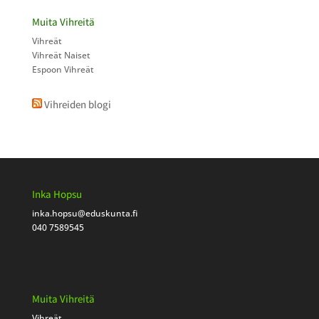
Muita Vihreitä
Vihreät
Vihreät Naiset
Espoon Vihreät
Vihreiden blogi
Inka Hopsu
inka.hopsu
@eduskunta.fi
040 7589545
Muita Vihreitä
Vihreät