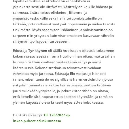
lupahakemuksia käsitteleviä virkahenkilöitä ei
yksinkertaisesti ole riittävästi, käsittely on kaikille hidasta ja
tahmeaa. Lisärahoitus elinkeino-, liikenne- ja
ympäristökeskuksille sekä hallintotuomioistuimille on
tärkeää, jotta ratkaisut syntyvät nopeammin ja niiden tasosta
tinkimättä. Myös osaamisen lisääminen ja vahvistaminen on
tarpeen niin yritysten kuin viranomaisten kasvavaan vihreän
siirtymän työllisyyden tarpeeseen.
Edustaja
Tynkkynen
oli täällä huolissaan oikeuslaitoksemme
kokonaisresursseista. Tämä huoli on ihan oikea, mutta tähän
huoleen osittain osaltaan vastaa tämä esitys ja nämä
lisäresurssit. Kokonaisratkaisua toivottavasti voidaan
vahvistaa myös jatkossa. Edustaja
Elo
vastasi jo hienosti
tähän, miten tämä do no significant harm ‑arviointi on jo osa
yritysten toimintaa eikä tuo lisäresursseja vaativia tehtäviä
juuri millekään yritykselle, ja jotkut kriteerithän on oltava,
että kenelle tätä nopeutettua kaistaa käytetään, ja tämä on
yleinen käytössä oleva kriteeri myös EU-rahoituksessa.
Hallituksen esitys:
HE 128/2022 vp
Inkan puheet eduskunnassa