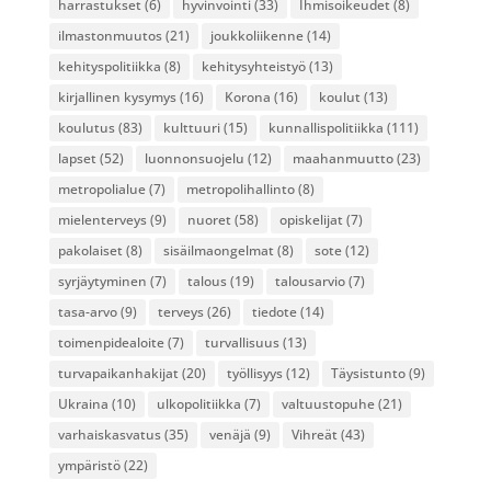
harrastukset
(6)
hyvinvointi
(33)
Ihmisoikeudet
(8)
ilmastonmuutos
(21)
joukkoliikenne
(14)
kehityspolitiikka
(8)
kehitysyhteistyö
(13)
kirjallinen kysymys
(16)
Korona
(16)
koulut
(13)
koulutus
(83)
kulttuuri
(15)
kunnallispolitiikka
(111)
lapset
(52)
luonnonsuojelu
(12)
maahanmuutto
(23)
metropolialue
(7)
metropolihallinto
(8)
mielenterveys
(9)
nuoret
(58)
opiskelijat
(7)
pakolaiset
(8)
sisäilmaongelmat
(8)
sote
(12)
syrjäytyminen
(7)
talous
(19)
talousarvio
(7)
tasa-arvo
(9)
terveys
(26)
tiedote
(14)
toimenpidealoite
(7)
turvallisuus
(13)
turvapaikanhakijat
(20)
työllisyys
(12)
Täysistunto
(9)
Ukraina
(10)
ulkopolitiikka
(7)
valtuustopuhe
(21)
varhaiskasvatus
(35)
venäjä
(9)
Vihreät
(43)
ympäristö
(22)