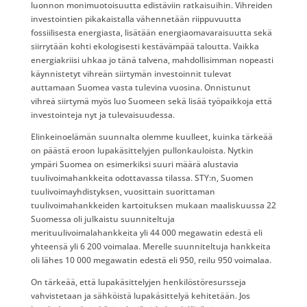
luonnon monimuotoisuutta edistäviin ratkaisuihin. Vihreiden
investointien pikakaistalla vähennetään riippuvuutta
fossiilisesta energiasta, lisätään energiaomavaraisuutta sekä
siirrytään kohti ekologisesti kestävämpää taloutta. Vaikka
energiakriisi uhkaa jo tänä talvena, mahdollisimman nopeasti
käynnistetyt vihreän siirtymän investoinnit tulevat
auttamaan Suomea vasta tulevina vuosina. Onnistunut
vihreä siirtymä myös luo Suomeen sekä lisää työpaikkoja että
investointeja nyt ja tulevaisuudessa.
Elinkeinoelämän suunnalta olemme kuulleet, kuinka tärkeää
on päästä eroon lupakäsittelyjen pullonkauloista. Nytkin
ympäri Suomea on esimerkiksi suuri määrä alustavia
tuulivoimahankkeita odottavassa tilassa. STY:n, Suomen
tuulivoimayhdistyksen, vuosittain suorittaman
tuulivoimahankkeiden kartoituksen mukaan maaliskuussa 22
Suomessa oli julkaistu suunniteltuja
merituulivoimalahankkeita yli 44 000 megawatin edestä eli
yhteensä yli 6 200 voimalaa. Merelle suunniteltuja hankkeita
oli lähes 10 000 megawatin edestä eli 950, reilu 950 voimalaa.
On tärkeää, että lupakäsittelyjen henkilöstöresursseja
vahvistetaan ja sähköistä lupakäsittelyä kehitetään. Jos