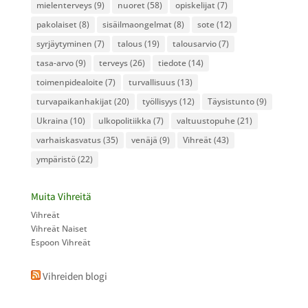
mielenterveys
(9)
nuoret
(58)
opiskelijat
(7)
pakolaiset
(8)
sisäilmaongelmat
(8)
sote
(12)
syrjäytyminen
(7)
talous
(19)
talousarvio
(7)
tasa-arvo
(9)
terveys
(26)
tiedote
(14)
toimenpidealoite
(7)
turvallisuus
(13)
turvapaikanhakijat
(20)
työllisyys
(12)
Täysistunto
(9)
Ukraina
(10)
ulkopolitiikka
(7)
valtuustopuhe
(21)
varhaiskasvatus
(35)
venäjä
(9)
Vihreät
(43)
ympäristö
(22)
Muita Vihreitä
Vihreät
Vihreät Naiset
Espoon Vihreät
Vihreiden blogi