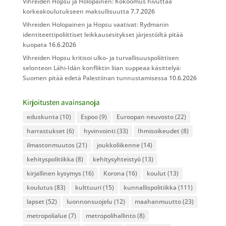
Vihreiden Hopsu ja Holopainen: Kokoomus hivuttaa
korkeakoulutukseen maksullisuutta
7.7.2026
Vihreiden Holopainen ja Hopsu vaativat: Rydmanin
identiteettipoliittiset leikkausesitykset järjestöiltä pitää
kuopata
16.6.2026
Vihreiden Hopsu kritisoi ulko- ja turvallisuuspoliittisen
selonteon Lähi-Idän konfliktin liian suppeaa käsittelyä:
Suomen pitää edetä Palestiinan tunnustamisessa
10.6.2026
Kirjoitusten avainsanoja
eduskunta
(10)
Espoo
(9)
Euroopan neuvosto
(22)
harrastukset
(6)
hyvinvointi
(33)
Ihmisoikeudet
(8)
ilmastonmuutos
(21)
joukkoliikenne
(14)
kehityspolitiikka
(8)
kehitysyhteistyö
(13)
kirjallinen kysymys
(16)
Korona
(16)
koulut
(13)
koulutus
(83)
kulttuuri
(15)
kunnallispolitiikka
(111)
lapset
(52)
luonnonsuojelu
(12)
maahanmuutto
(23)
metropolialue
(7)
metropolihallinto
(8)