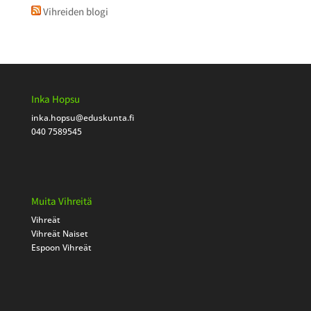
Vihreiden blogi
Inka Hopsu
inka.hopsu
@eduskunta.fi
040 7589545
Muita Vihreitä
Vihreät
Vihreät Naiset
Espoon Vihreät