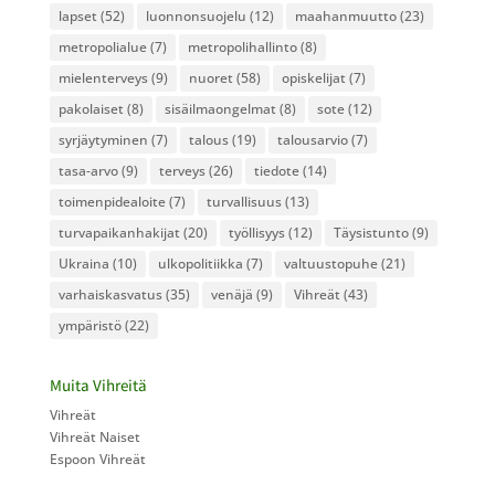
lapset
(52)
luonnonsuojelu
(12)
maahanmuutto
(23)
metropolialue
(7)
metropolihallinto
(8)
mielenterveys
(9)
nuoret
(58)
opiskelijat
(7)
pakolaiset
(8)
sisäilmaongelmat
(8)
sote
(12)
syrjäytyminen
(7)
talous
(19)
talousarvio
(7)
tasa-arvo
(9)
terveys
(26)
tiedote
(14)
toimenpidealoite
(7)
turvallisuus
(13)
turvapaikanhakijat
(20)
työllisyys
(12)
Täysistunto
(9)
Ukraina
(10)
ulkopolitiikka
(7)
valtuustopuhe
(21)
varhaiskasvatus
(35)
venäjä
(9)
Vihreät
(43)
ympäristö
(22)
Muita Vihreitä
Vihreät
Vihreät Naiset
Espoon Vihreät