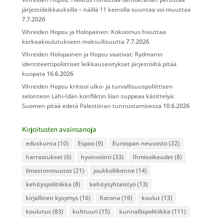
järjestöleikkauksilla – näillä 11 keinolla suuntaa voi muuttaa
7.7.2026
Vihreiden Hopsu ja Holopainen: Kokoomus hivuttaa
korkeakoulutukseen maksullisuutta
7.7.2026
Vihreiden Holopainen ja Hopsu vaativat: Rydmanin
identiteettipoliittiset leikkausesitykset järjestöiltä pitää
kuopata
16.6.2026
Vihreiden Hopsu kritisoi ulko- ja turvallisuuspoliittisen
selonteon Lähi-Idän konfliktin liian suppeaa käsittelyä:
Suomen pitää edetä Palestiinan tunnustamisessa
10.6.2026
Kirjoitusten avainsanoja
eduskunta
(10)
Espoo
(9)
Euroopan neuvosto
(22)
harrastukset
(6)
hyvinvointi
(33)
Ihmisoikeudet
(8)
ilmastonmuutos
(21)
joukkoliikenne
(14)
kehityspolitiikka
(8)
kehitysyhteistyö
(13)
kirjallinen kysymys
(16)
Korona
(16)
koulut
(13)
koulutus
(83)
kulttuuri
(15)
kunnallispolitiikka
(111)