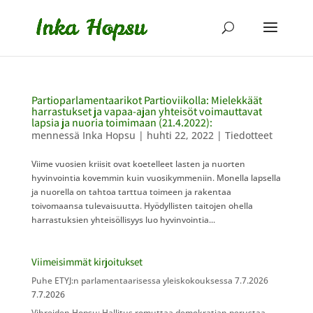
Partioparlamentaarikot Partioviikolla: Mielekkäät
harrastukset ja vapaa-ajan yhteisöt voimauttavat
lapsia ja nuoria toimimaan (21.4.2022):
mennessä
Inka Hopsu
|
huhti 22, 2022
|
Tiedotteet
Viime vuosien kriisit ovat koetelleet lasten ja nuorten
hyvinvointia kovemmin kuin vuosikymmeniin. Monella lapsella
ja nuorella on tahtoa tarttua toimeen ja rakentaa
toivomaansa tulevaisuutta. Hyödyllisten taitojen ohella
harrastuksien yhteisöllisyys luo hyvinvointia...
Viimeisimmät kirjoitukset
Puhe ETYJ:n parlamentaarisessa yleiskokouksessa 7.7.2026
7.7.2026
Vihreiden Hopsu: Hallitus romuttaa demokratian perustaa