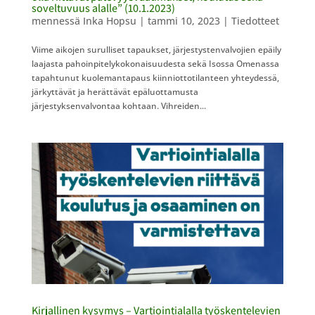
soveltuvuus alalle” (10.1.2023)
mennessä
Inka Hopsu
|
tammi 10, 2023
|
Tiedotteet
Viime aikojen surulliset tapaukset, järjestystenvalvojien epäily
laajasta pahoinpitelykokonaisuudesta sekä Isossa Omenassa
tapahtunut kuolemantapaus kiinniottotilanteen yhteydessä,
järkyttävät ja herättävät epäluottamusta
järjestyksenvalvontaa kohtaan. Vihreiden...
Kirjallinen kysymys – Vartiointialalla työskentelevien