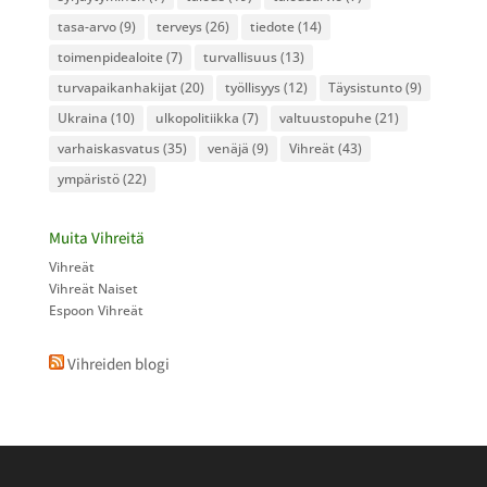
tasa-arvo
(9)
terveys
(26)
tiedote
(14)
toimenpidealoite
(7)
turvallisuus
(13)
turvapaikanhakijat
(20)
työllisyys
(12)
Täysistunto
(9)
Ukraina
(10)
ulkopolitiikka
(7)
valtuustopuhe
(21)
varhaiskasvatus
(35)
venäjä
(9)
Vihreät
(43)
ympäristö
(22)
Muita Vihreitä
Vihreät
Vihreät Naiset
Espoon Vihreät
Vihreiden blogi