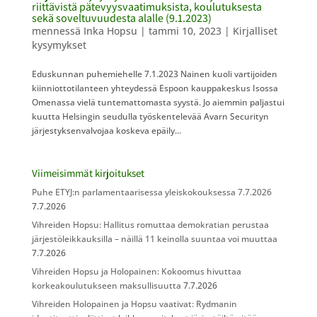
riittävistä pätevyysvaatimuksista, koulutuksesta
sekä soveltuvuudesta alalle (9.1.2023)
mennessä
Inka Hopsu
|
tammi 10, 2023
|
Kirjalliset
kysymykset
Eduskunnan puhemiehelle 7.1.2023 Nainen kuoli vartijoiden
kiinniottotilanteen yhteydessä Espoon kauppakeskus Isossa
Omenassa vielä tuntemattomasta syystä. Jo aiemmin paljastui
kuutta Helsingin seudulla työskentelevää Avarn Securityn
järjestyksenvalvojaa koskeva epäily...
Viimeisimmät kirjoitukset
Puhe ETYJ:n parlamentaarisessa yleiskokouksessa 7.7.2026
7.7.2026
Vihreiden Hopsu: Hallitus romuttaa demokratian perustaa
järjestöleikkauksilla – näillä 11 keinolla suuntaa voi muuttaa
7.7.2026
Vihreiden Hopsu ja Holopainen: Kokoomus hivuttaa
korkeakoulutukseen maksullisuutta
7.7.2026
Vihreiden Holopainen ja Hopsu vaativat: Rydmanin