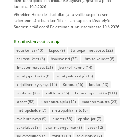
identiteettipoliittiset leikkausesitykset järjestöiltä pitää
kuopata
16.6.2026
Vihreiden Hopsu kritisoi ulko- ja turvallisuuspoliittisen
selonteon Lähi-Idän konfliktin liian suppeaa käsittelyä:
Suomen pitää edetä Palestiinan tunnustamisessa
10.6.2026
Kirjoitusten avainsanoja
eduskunta
(10)
Espoo
(9)
Euroopan neuvosto
(22)
harrastukset
(6)
hyvinvointi
(33)
Ihmisoikeudet
(8)
ilmastonmuutos
(21)
joukkoliikenne
(14)
kehityspolitiikka
(8)
kehitysyhteistyö
(13)
kirjallinen kysymys
(16)
Korona
(16)
koulut
(13)
koulutus
(83)
kulttuuri
(15)
kunnallispolitiikka
(111)
lapset
(52)
luonnonsuojelu
(12)
maahanmuutto
(23)
metropolialue
(7)
metropolihallinto
(8)
mielenterveys
(9)
nuoret
(58)
opiskelijat
(7)
pakolaiset
(8)
sisäilmaongelmat
(8)
sote
(12)
syrjäytyminen
(7)
talous
(19)
talousarvio
(7)