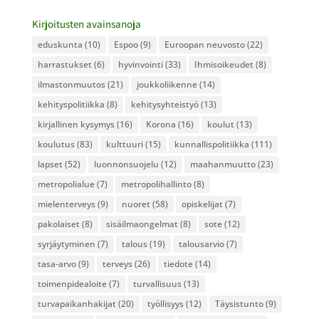
Kirjoitusten avainsanoja
eduskunta
(10)
Espoo
(9)
Euroopan neuvosto
(22)
harrastukset
(6)
hyvinvointi
(33)
Ihmisoikeudet
(8)
ilmastonmuutos
(21)
joukkoliikenne
(14)
kehityspolitiikka
(8)
kehitysyhteistyö
(13)
kirjallinen kysymys
(16)
Korona
(16)
koulut
(13)
koulutus
(83)
kulttuuri
(15)
kunnallispolitiikka
(111)
lapset
(52)
luonnonsuojelu
(12)
maahanmuutto
(23)
metropolialue
(7)
metropolihallinto
(8)
mielenterveys
(9)
nuoret
(58)
opiskelijat
(7)
pakolaiset
(8)
sisäilmaongelmat
(8)
sote
(12)
syrjäytyminen
(7)
talous
(19)
talousarvio
(7)
tasa-arvo
(9)
terveys
(26)
tiedote
(14)
toimenpidealoite
(7)
turvallisuus
(13)
turvapaikanhakijat
(20)
työllisyys
(12)
Täysistunto
(9)