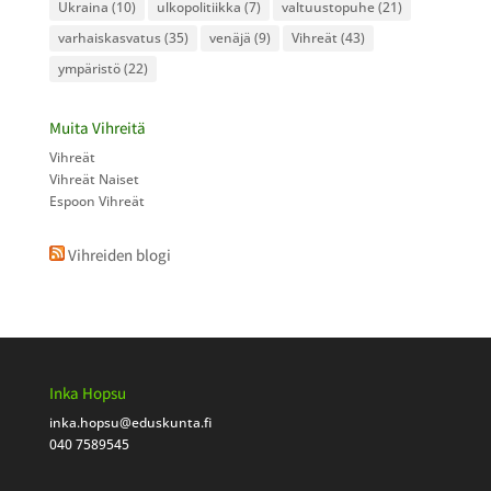
Ukraina
(10)
ulkopolitiikka
(7)
valtuustopuhe
(21)
varhaiskasvatus
(35)
venäjä
(9)
Vihreät
(43)
ympäristö
(22)
Muita Vihreitä
Vihreät
Vihreät Naiset
Espoon Vihreät
Vihreiden blogi
Inka Hopsu
inka.hopsu
@eduskunta.fi
040 7589545