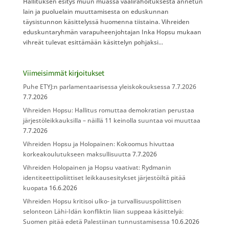
Hallituksen esitys muun muassa vaalirahoituksesta annetun
lain ja puoluelain muuttamisesta on eduskunnan
täysistunnon käsittelyssä huomenna tiistaina. Vihreiden
eduskuntaryhmän varapuheenjohtajan Inka Hopsu mukaan
vihreät tulevat esittämään käsittelyn pohjaksi...
Viimeisimmät kirjoitukset
Puhe ETYJ:n parlamentaarisessa yleiskokouksessa 7.7.2026
7.7.2026
Vihreiden Hopsu: Hallitus romuttaa demokratian perustaa
järjestöleikkauksilla – näillä 11 keinolla suuntaa voi muuttaa
7.7.2026
Vihreiden Hopsu ja Holopainen: Kokoomus hivuttaa
korkeakoulutukseen maksullisuutta
7.7.2026
Vihreiden Holopainen ja Hopsu vaativat: Rydmanin
identiteettipoliittiset leikkausesitykset järjestöiltä pitää
kuopata
16.6.2026
Vihreiden Hopsu kritisoi ulko- ja turvallisuuspoliittisen
selonteon Lähi-Idän konfliktin liian suppeaa käsittelyä:
Suomen pitää edetä Palestiinan tunnustamisessa
10.6.2026