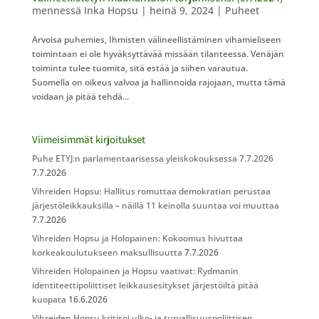
mennessä
Inka Hopsu
|
heinä 9, 2024
|
Puheet
Arvoisa puhemies, Ihmisten välineellistäminen vihamieliseen
toimintaan ei ole hyväksyttävää missään tilanteessa. Venäjän
toiminta tulee tuomita, sitä estää ja siihen varautua.
Suomella on oikeus valvoa ja hallinnoida rajojaan, mutta tämä
voidaan ja pitää tehdä...
Viimeisimmät kirjoitukset
Puhe ETYJ:n parlamentaarisessa yleiskokouksessa 7.7.2026
7.7.2026
Vihreiden Hopsu: Hallitus romuttaa demokratian perustaa
järjestöleikkauksilla – näillä 11 keinolla suuntaa voi muuttaa
7.7.2026
Vihreiden Hopsu ja Holopainen: Kokoomus hivuttaa
korkeakoulutukseen maksullisuutta
7.7.2026
Vihreiden Holopainen ja Hopsu vaativat: Rydmanin
identiteettipoliittiset leikkausesitykset järjestöiltä pitää
kuopata
16.6.2026
Vihreiden Hopsu kritisoi ulko- ja turvallisuuspoliittisen