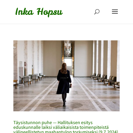
Täysistunnon puhe — Hallituksen esitys​​
eduskunnalle laiksi väliaikaisista toimenpiteistä
välineellistetyn maahantulon torjumiseksi (9.7.2024)