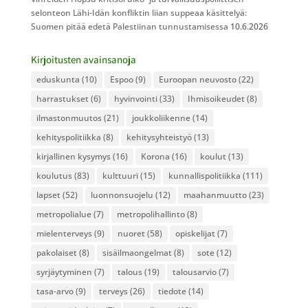
selonteon Lähi-Idän konfliktin liian suppeaa käsittelyä:
Suomen pitää edetä Palestiinan tunnustamisessa
10.6.2026
Kirjoitusten avainsanoja
eduskunta
(10)
Espoo
(9)
Euroopan neuvosto
(22)
harrastukset
(6)
hyvinvointi
(33)
Ihmisoikeudet
(8)
ilmastonmuutos
(21)
joukkoliikenne
(14)
kehityspolitiikka
(8)
kehitysyhteistyö
(13)
kirjallinen kysymys
(16)
Korona
(16)
koulut
(13)
koulutus
(83)
kulttuuri
(15)
kunnallispolitiikka
(111)
lapset
(52)
luonnonsuojelu
(12)
maahanmuutto
(23)
metropolialue
(7)
metropolihallinto
(8)
mielenterveys
(9)
nuoret
(58)
opiskelijat
(7)
pakolaiset
(8)
sisäilmaongelmat
(8)
sote
(12)
syrjäytyminen
(7)
talous
(19)
talousarvio
(7)
tasa-arvo
(9)
terveys
(26)
tiedote
(14)