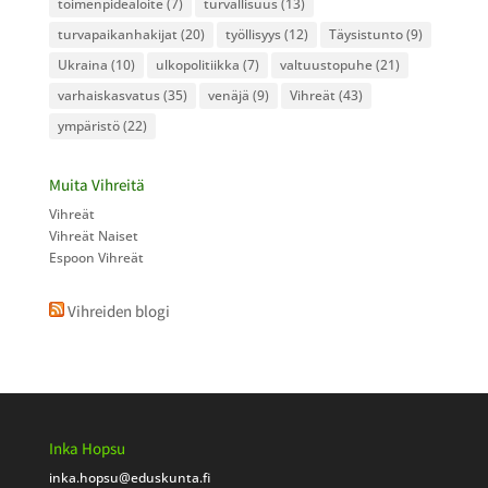
toimenpidealoite
(7)
turvallisuus
(13)
turvapaikanhakijat
(20)
työllisyys
(12)
Täysistunto
(9)
Ukraina
(10)
ulkopolitiikka
(7)
valtuustopuhe
(21)
varhaiskasvatus
(35)
venäjä
(9)
Vihreät
(43)
ympäristö
(22)
Muita Vihreitä
Vihreät
Vihreät Naiset
Espoon Vihreät
Vihreiden blogi
Inka Hopsu
inka.hopsu
@eduskunta.fi