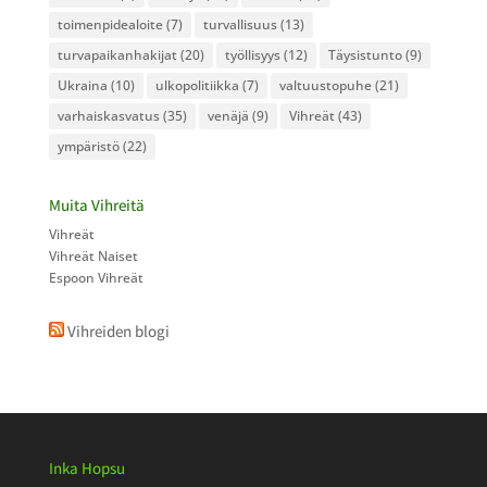
toimenpidealoite
(7)
turvallisuus
(13)
turvapaikanhakijat
(20)
työllisyys
(12)
Täysistunto
(9)
Ukraina
(10)
ulkopolitiikka
(7)
valtuustopuhe
(21)
varhaiskasvatus
(35)
venäjä
(9)
Vihreät
(43)
ympäristö
(22)
Muita Vihreitä
Vihreät
Vihreät Naiset
Espoon Vihreät
Vihreiden blogi
Inka Hopsu