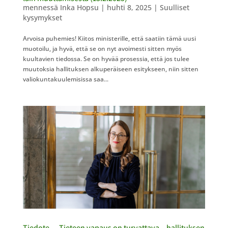
mennessä
Inka Hopsu
|
huhti 8, 2025
|
Suulliset
kysymykset
Arvoisa puhemies! Kiitos ministerille, että saatiin tämä uusi
muotoilu, ja hyvä, että se on nyt avoimesti sitten myös
kuultavien tiedossa. Se on hyvää prosessia, että jos tulee
muutoksia hallituksen alkuperäiseen esitykseen, niin sitten
valiokuntakuulemisissa saa...
Tiedote — Tieteen vapaus on turvattava – hallituksen