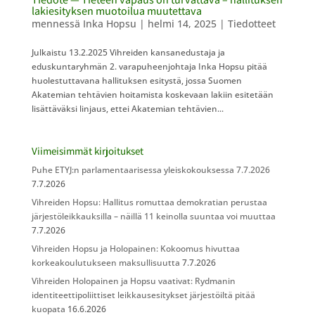
lakiesityksen muotoilua muutettava
mennessä
Inka Hopsu
|
helmi 14, 2025
|
Tiedotteet
Julkaistu 13.2.2025 Vihreiden kansanedustaja ja
eduskuntaryhmän 2. varapuheenjohtaja Inka Hopsu pitää
huolestuttavana hallituksen esitystä, jossa Suomen
Akatemian tehtävien hoitamista koskevaan lakiin esitetään
lisättäväksi linjaus, ettei Akatemian tehtävien...
Viimeisimmät kirjoitukset
Puhe ETYJ:n parlamentaarisessa yleiskokouksessa 7.7.2026
7.7.2026
Vihreiden Hopsu: Hallitus romuttaa demokratian perustaa
järjestöleikkauksilla – näillä 11 keinolla suuntaa voi muuttaa
7.7.2026
Vihreiden Hopsu ja Holopainen: Kokoomus hivuttaa
korkeakoulutukseen maksullisuutta
7.7.2026
Vihreiden Holopainen ja Hopsu vaativat: Rydmanin
identiteettipoliittiset leikkausesitykset järjestöiltä pitää
kuopata
16.6.2026