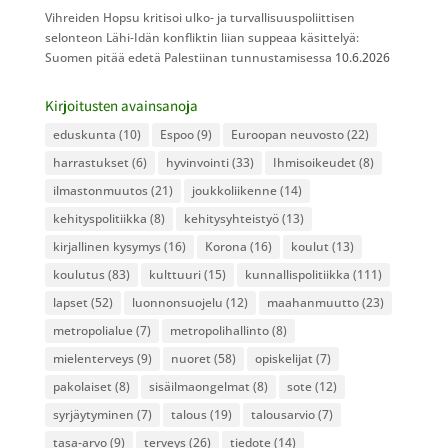
Vihreiden Hopsu kritisoi ulko- ja turvallisuuspoliittisen
selonteon Lähi-Idän konfliktin liian suppeaa käsittelyä:
Suomen pitää edetä Palestiinan tunnustamisessa
10.6.2026
Kirjoitusten avainsanoja
eduskunta
(10)
Espoo
(9)
Euroopan neuvosto
(22)
harrastukset
(6)
hyvinvointi
(33)
Ihmisoikeudet
(8)
ilmastonmuutos
(21)
joukkoliikenne
(14)
kehityspolitiikka
(8)
kehitysyhteistyö
(13)
kirjallinen kysymys
(16)
Korona
(16)
koulut
(13)
koulutus
(83)
kulttuuri
(15)
kunnallispolitiikka
(111)
lapset
(52)
luonnonsuojelu
(12)
maahanmuutto
(23)
metropolialue
(7)
metropolihallinto
(8)
mielenterveys
(9)
nuoret
(58)
opiskelijat
(7)
pakolaiset
(8)
sisäilmaongelmat
(8)
sote
(12)
syrjäytyminen
(7)
talous
(19)
talousarvio
(7)
tasa-arvo
(9)
terveys
(26)
tiedote
(14)