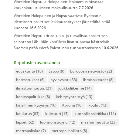
Vihreiden Hopsu ja Holopainen: Kokoomus hivuttaa
korkeakoulutukseen maksullisuutta
7.7.2026
Vihreiden Holopainen ja Hopsu vaativat: Rydmanin
identiteettipoliittiset leikkausesitykset järjestöiltä pitää
kuopata
16.6.2026
Vihreiden Hopsu kritisoi ulko- ja turvallisuuspoliittisen
selonteon Lähi-Idän konfliktin liian suppeaa käsittelyä:
Suomen pitää edetä Palestiinan tunnustamisessa
10.6.2026
Kirjoitusten avainsanoja
eduskunta
(10)
Espoo
(9)
Euroopan neuvosto
(22)
harrastukset
(6)
hyvinvointi
(33)
Ihmisoikeudet
(8)
ilmastonmuutos
(21)
joukkoliikenne
(14)
kehityspolitiikka
(8)
kehitysyhteistyö
(13)
kirjallinen kysymys
(16)
Korona
(16)
koulut
(13)
koulutus
(83)
kulttuuri
(15)
kunnallispolitiikka
(111)
lapset
(52)
luonnonsuojelu
(12)
maahanmuutto
(23)
metropolialue
(7)
metropolihallinto
(8)