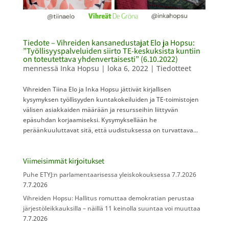
Tiedote – Vihreiden kansanedustajat Elo ja Hopsu:
”Työllisyyspalveluiden siirto TE-keskuksista kuntiin
on toteutettava yhdenvertaisesti” (6.10.2022)
mennessä
Inka Hopsu
|
loka 6, 2022
|
Tiedotteet
Vihreiden Tiina Elo ja Inka Hopsu jättivät kirjallisen
kysymyksen työllisyyden kuntakokeiluiden ja TE-toimistojen
välisen asiakkaiden määrään ja resursseihin liittyvän
epäsuhdan korjaamiseksi. Kysymyksellään he
peräänkuuluttavat sitä, että uudistuksessa on turvattava...
Viimeisimmät kirjoitukset
Puhe ETYJ:n parlamentaarisessa yleiskokouksessa 7.7.2026
7.7.2026
Vihreiden Hopsu: Hallitus romuttaa demokratian perustaa
järjestöleikkauksilla – näillä 11 keinolla suuntaa voi muuttaa
7.7.2026