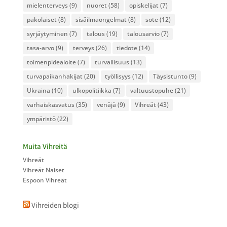
mielenterveys
(9)
nuoret
(58)
opiskelijat
(7)
pakolaiset
(8)
sisäilmaongelmat
(8)
sote
(12)
syrjäytyminen
(7)
talous
(19)
talousarvio
(7)
tasa-arvo
(9)
terveys
(26)
tiedote
(14)
toimenpidealoite
(7)
turvallisuus
(13)
turvapaikanhakijat
(20)
työllisyys
(12)
Täysistunto
(9)
Ukraina
(10)
ulkopolitiikka
(7)
valtuustopuhe
(21)
varhaiskasvatus
(35)
venäjä
(9)
Vihreät
(43)
ympäristö
(22)
Muita Vihreitä
Vihreät
Vihreät Naiset
Espoon Vihreät
Vihreiden blogi