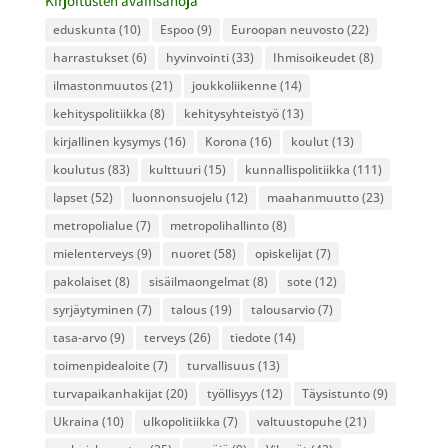
Kirjoitusten avainsanoja
eduskunta
(10)
Espoo
(9)
Euroopan neuvosto
(22)
harrastukset
(6)
hyvinvointi
(33)
Ihmisoikeudet
(8)
ilmastonmuutos
(21)
joukkoliikenne
(14)
kehityspolitiikka
(8)
kehitysyhteistyö
(13)
kirjallinen kysymys
(16)
Korona
(16)
koulut
(13)
koulutus
(83)
kulttuuri
(15)
kunnallispolitiikka
(111)
lapset
(52)
luonnonsuojelu
(12)
maahanmuutto
(23)
metropolialue
(7)
metropolihallinto
(8)
mielenterveys
(9)
nuoret
(58)
opiskelijat
(7)
pakolaiset
(8)
sisäilmaongelmat
(8)
sote
(12)
syrjäytyminen
(7)
talous
(19)
talousarvio
(7)
tasa-arvo
(9)
terveys
(26)
tiedote
(14)
toimenpidealoite
(7)
turvallisuus
(13)
turvapaikanhakijat
(20)
työllisyys
(12)
Täysistunto
(9)
Ukraina
(10)
ulkopolitiikka
(7)
valtuustopuhe
(21)