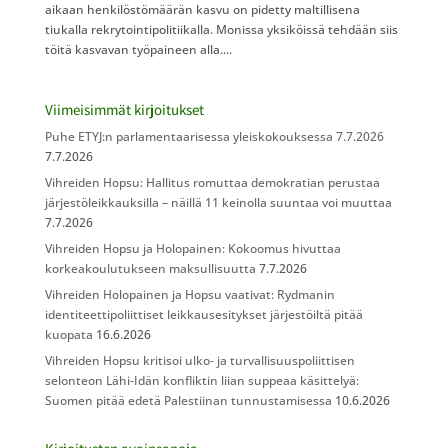
aikaan henkilöstömäärän kasvu on pidetty maltillisena
tiukalla rekrytointipolitiikalla. Monissa yksiköissä tehdään siis
töitä kasvavan työpaineen alla....
Viimeisimmät kirjoitukset
Puhe ETYJ:n parlamentaarisessa yleiskokouksessa 7.7.2026
7.7.2026
Vihreiden Hopsu: Hallitus romuttaa demokratian perustaa
järjestöleikkauksilla – näillä 11 keinolla suuntaa voi muuttaa
7.7.2026
Vihreiden Hopsu ja Holopainen: Kokoomus hivuttaa
korkeakoulutukseen maksullisuutta
7.7.2026
Vihreiden Holopainen ja Hopsu vaativat: Rydmanin
identiteettipoliittiset leikkausesitykset järjestöiltä pitää
kuopata
16.6.2026
Vihreiden Hopsu kritisoi ulko- ja turvallisuuspoliittisen
selonteon Lähi-Idän konfliktin liian suppeaa käsittelyä:
Suomen pitää edetä Palestiinan tunnustamisessa
10.6.2026