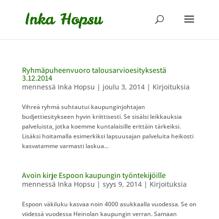
Ryhmäpuheenvuoro talousarvioesityksestä
3.12.2014
mennessä
Inka Hopsu
|
joulu 3, 2014
|
Kirjoituksia
Vihreä ryhmä suhtautui kaupunginjohtajan
budjettiesitykseen hyvin kriittisesti. Se sisälsi leikkauksia
palveluista, jotka koemme kuntalaisille erittäin tärkeiksi.
Lisäksi hoitamalla esimerkiksi lapsuusajan palveluita heikosti
kasvatamme varmasti laskua...
Avoin kirje Espoon kaupungin työntekijöille
mennessä
Inka Hopsu
|
syys 9, 2014
|
Kirjoituksia
Espoon väkiluku kasvaa noin 4000 asukkaalla vuodessa. Se on
viidessä vuodessa Heinolan kaupungin verran. Samaan