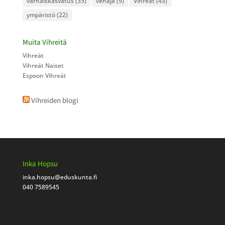
varhaiskasvatus
(35)
venäjä
(9)
Vihreät
(43)
ympäristö
(22)
Muita Vihreitä
Vihreät
Vihreät Naiset
Espoon Vihreät
Vihreiden blogi
Inka Hopsu
inka.hopsu
@eduskunta.fi
040 7589545