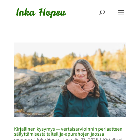
Kirjallinen kysymys — vertaisarvioinnin periaatteen
säilyttämisestä taiteilija-apurahojen jaossa
mennessä
Inka Hopsu
|
maalis 28, 2025
|
Kirjalliset