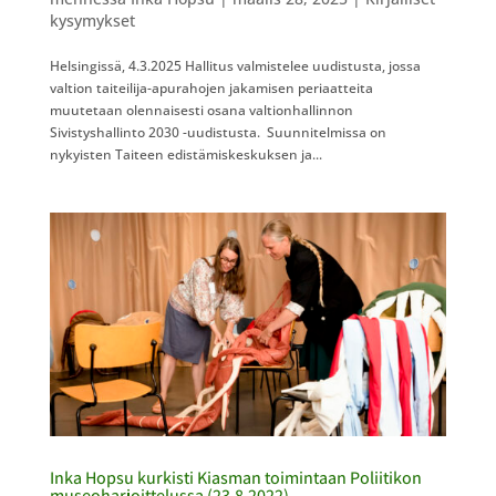
kysymykset
Helsingissä, 4.3.2025 Hallitus valmistelee uudistusta, jossa
valtion taiteilija-apurahojen jakamisen periaatteita
muutetaan olennaisesti osana valtionhallinnon
Sivistyshallinto 2030 -uudistusta. Suunnitelmissa on
nykyisten Taiteen edistämiskeskuksen ja...
Inka Hopsu kurkisti Kiasman toimintaan Poliitikon
museo­harjoittelussa (23.8.2022)