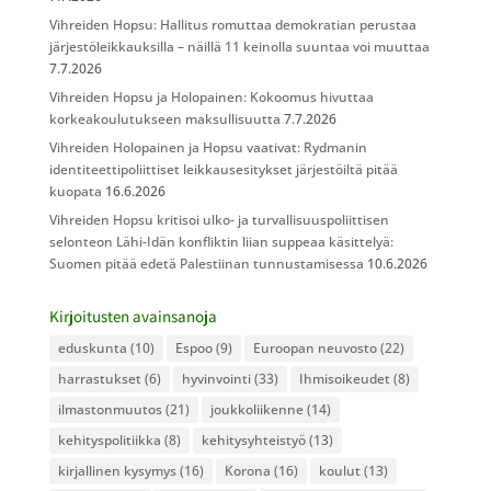
Vihreiden Hopsu: Hallitus romuttaa demokratian perustaa
järjestöleikkauksilla – näillä 11 keinolla suuntaa voi muuttaa
7.7.2026
Vihreiden Hopsu ja Holopainen: Kokoomus hivuttaa
korkeakoulutukseen maksullisuutta
7.7.2026
Vihreiden Holopainen ja Hopsu vaativat: Rydmanin
identiteettipoliittiset leikkausesitykset järjestöiltä pitää
kuopata
16.6.2026
Vihreiden Hopsu kritisoi ulko- ja turvallisuuspoliittisen
selonteon Lähi-Idän konfliktin liian suppeaa käsittelyä:
Suomen pitää edetä Palestiinan tunnustamisessa
10.6.2026
Kirjoitusten avainsanoja
eduskunta
(10)
Espoo
(9)
Euroopan neuvosto
(22)
harrastukset
(6)
hyvinvointi
(33)
Ihmisoikeudet
(8)
ilmastonmuutos
(21)
joukkoliikenne
(14)
kehityspolitiikka
(8)
kehitysyhteistyö
(13)
kirjallinen kysymys
(16)
Korona
(16)
koulut
(13)