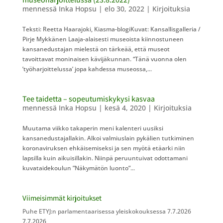
mennessä
Inka Hopsu
|
elo 30, 2022
|
Kirjoituksia
Teksti: Reetta Haarajoki, Kiasma-blogiKuvat: Kansallisgalleria /
Pirje Mykkänen Laaja-alaisesti museoista kiinnostuneen
kansanedustajan mielestä on tärkeää, että museot
tavoittavat moninaisen kävijäkunnan. “Tänä vuonna olen
’työharjoittelussa’ jopa kahdessa museossa,...
Tee taidetta – sopeutumiskykysi kasvaa
mennessä
Inka Hopsu
|
kesä 4, 2020
|
Kirjoituksia
Muutama viikko takaperin meni kalenteri uusiksi
kansanedustajallakin. Alkoi valmiuslain pykälien tutkiminen
koronaviruksen ehkäisemiseksi ja sen myötä etäarki niin
lapsilla kuin aikuisillakin. Niinpä peruuntuivat odottamani
kuvataidekoulun ”Näkymätön luonto”...
Viimeisimmät kirjoitukset
Puhe ETYJ:n parlamentaarisessa yleiskokouksessa 7.7.2026
7.7.2026