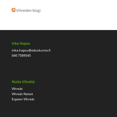
Vihreiden blogi
Inka Hopsu
inka.hopsu
@eduskunta.fi
040 7589545
Muita Vihreitä
Vihreät
Vihreät Naiset
Espoon Vihreät