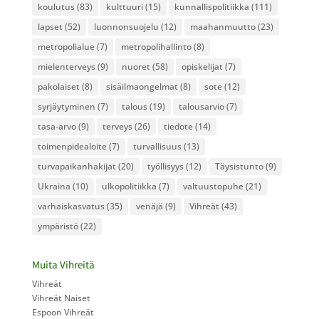
koulutus
(83)
kulttuuri
(15)
kunnallispolitiikka
(111)
lapset
(52)
luonnonsuojelu
(12)
maahanmuutto
(23)
metropolialue
(7)
metropolihallinto
(8)
mielenterveys
(9)
nuoret
(58)
opiskelijat
(7)
pakolaiset
(8)
sisäilmaongelmat
(8)
sote
(12)
syrjäytyminen
(7)
talous
(19)
talousarvio
(7)
tasa-arvo
(9)
terveys
(26)
tiedote
(14)
toimenpidealoite
(7)
turvallisuus
(13)
turvapaikanhakijat
(20)
työllisyys
(12)
Täysistunto
(9)
Ukraina
(10)
ulkopolitiikka
(7)
valtuustopuhe
(21)
varhaiskasvatus
(35)
venäjä
(9)
Vihreät
(43)
ympäristö
(22)
Muita Vihreitä
Vihreät
Vihreät Naiset
Espoon Vihreät