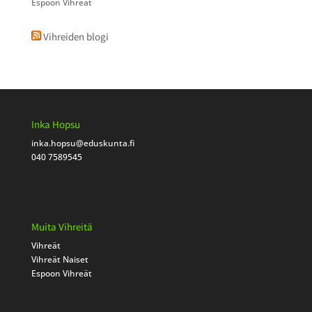
Espoon Vihreät
Vihreiden blogi
Inka Hopsu
inka.hopsu
@eduskunta.fi
040 7589545
Muita Vihreitä
Vihreät
Vihreät Naiset
Espoon Vihreät