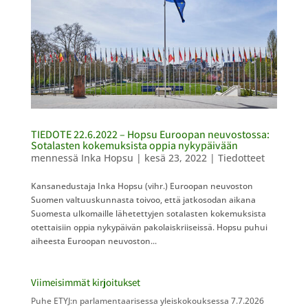
TIEDOTE 22.6.2022 – Hopsu Euroopan neuvostossa:
Sotalasten kokemuksista oppia nykypäivään
mennessä
Inka Hopsu
|
kesä 23, 2022
|
Tiedotteet
​Kansanedustaja Inka Hopsu (vihr.) Euroopan neuvoston
Suomen valtuuskunnasta toivoo, että jatkosodan aikana
Suomesta ulkomaille lähetettyjen sotalasten kokemuksista
otettaisiin oppia nykypäivän pakolaiskriiseissä. Hopsu puhui
aiheesta Euroopan neuvoston...
Viimeisimmät kirjoitukset
Puhe ETYJ:n parlamentaarisessa yleiskokouksessa 7.7.2026