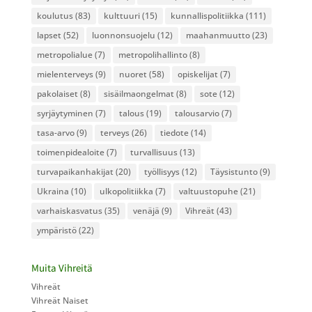
koulutus
(83)
kulttuuri
(15)
kunnallispolitiikka
(111)
lapset
(52)
luonnonsuojelu
(12)
maahanmuutto
(23)
metropolialue
(7)
metropolihallinto
(8)
mielenterveys
(9)
nuoret
(58)
opiskelijat
(7)
pakolaiset
(8)
sisäilmaongelmat
(8)
sote
(12)
syrjäytyminen
(7)
talous
(19)
talousarvio
(7)
tasa-arvo
(9)
terveys
(26)
tiedote
(14)
toimenpidealoite
(7)
turvallisuus
(13)
turvapaikanhakijat
(20)
työllisyys
(12)
Täysistunto
(9)
Ukraina
(10)
ulkopolitiikka
(7)
valtuustopuhe
(21)
varhaiskasvatus
(35)
venäjä
(9)
Vihreät
(43)
ympäristö
(22)
Muita Vihreitä
Vihreät
Vihreät Naiset