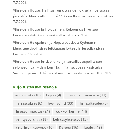
7.7.2026
Vihreiden Hopsu: Hallitus romuttaa demokratian perustaa
järjestöleikkauksilla – näillä 11 keinolla suuntaa voi muuttaa
7.7.2026
Vihreiden Hopsu ja Holopainen: Kokoomus hivuttaa
korkeakoulutukseen maksullisuutta
7.7.2026
Vihreiden Holopainen ja Hopsu vaativat: Rydmanin
identiteettipoliittiset leikkausesitykset järjestöiltä pitää
kuopata
16.6.2026
Vihreiden Hopsu kritisoi ulko- ja turvallisuuspoliittisen
selonteon Lähi-Idän konfliktin liian suppeaa käsittelyä:
Suomen pitää edetä Palestiinan tunnustamisessa
10.6.2026
Kirjoitusten avainsanoja
eduskunta
(10)
Espoo
(9)
Euroopan neuvosto
(22)
harrastukset
(6)
hyvinvointi
(33)
Ihmisoikeudet
(8)
ilmastonmuutos
(21)
joukkoliikenne
(14)
kehityspolitiikka
(8)
kehitysyhteistyö
(13)
kirjallinen kysymys
(16)
Korona
(16)
koulut
(13)