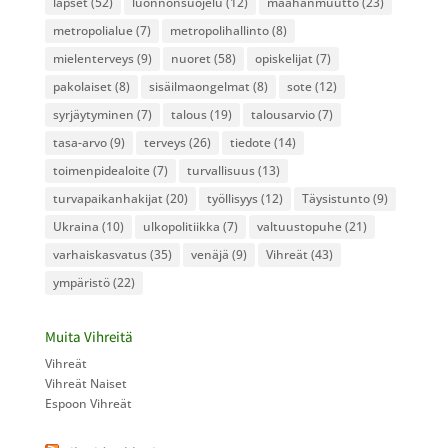
lapset
(52)
luonnonsuojelu
(12)
maahanmuutto
(23)
metropolialue
(7)
metropolihallinto
(8)
mielenterveys
(9)
nuoret
(58)
opiskelijat
(7)
pakolaiset
(8)
sisäilmaongelmat
(8)
sote
(12)
syrjäytyminen
(7)
talous
(19)
talousarvio
(7)
tasa-arvo
(9)
terveys
(26)
tiedote
(14)
toimenpidealoite
(7)
turvallisuus
(13)
turvapaikanhakijat
(20)
työllisyys
(12)
Täysistunto
(9)
Ukraina
(10)
ulkopolitiikka
(7)
valtuustopuhe
(21)
varhaiskasvatus
(35)
venäjä
(9)
Vihreät
(43)
ympäristö
(22)
Muita Vihreitä
Vihreät
Vihreät Naiset
Espoon Vihreät