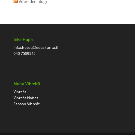
Vihreiden blogi
Inka Hopsu
inka.hopsu
@eduskunta.fi
040 7589545
Muita Vihreitä
Vihreät
Vihreät Naiset
Espoon Vihreät