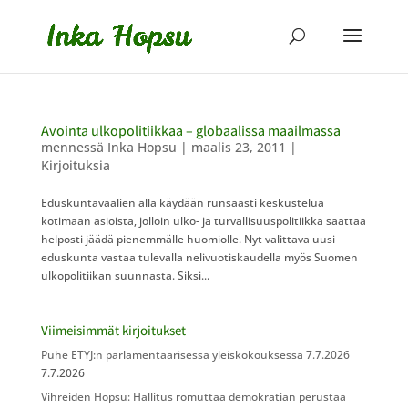
Avointa ulkopolitiikkaa – globaalissa maailmassa
mennessä
Inka Hopsu
|
maalis 23, 2011
|
Kirjoituksia
Eduskuntavaalien alla käydään runsaasti keskustelua
kotimaan asioista, jolloin ulko- ja turvallisuuspolitiikka saattaa
helposti jäädä pienemmälle huomiolle. Nyt valittava uusi
eduskunta vastaa tulevalla nelivuotiskaudella myös Suomen
ulkopolitiikan suunnasta. Siksi...
Viimeisimmät kirjoitukset
Puhe ETYJ:n parlamentaarisessa yleiskokouksessa 7.7.2026
7.7.2026
Vihreiden Hopsu: Hallitus romuttaa demokratian perustaa