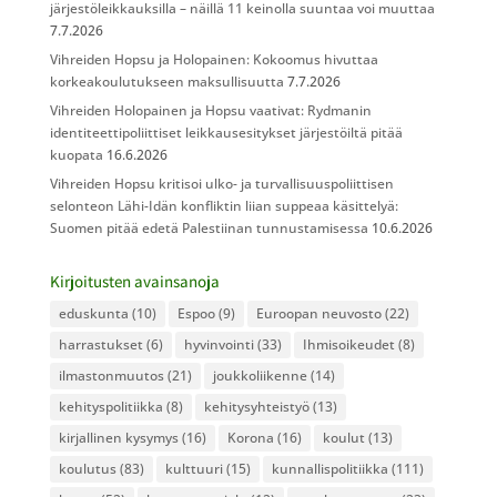
järjestöleikkauksilla – näillä 11 keinolla suuntaa voi muuttaa
7.7.2026
Vihreiden Hopsu ja Holopainen: Kokoomus hivuttaa
korkeakoulutukseen maksullisuutta
7.7.2026
Vihreiden Holopainen ja Hopsu vaativat: Rydmanin
identiteettipoliittiset leikkausesitykset järjestöiltä pitää
kuopata
16.6.2026
Vihreiden Hopsu kritisoi ulko- ja turvallisuuspoliittisen
selonteon Lähi-Idän konfliktin liian suppeaa käsittelyä:
Suomen pitää edetä Palestiinan tunnustamisessa
10.6.2026
Kirjoitusten avainsanoja
eduskunta
(10)
Espoo
(9)
Euroopan neuvosto
(22)
harrastukset
(6)
hyvinvointi
(33)
Ihmisoikeudet
(8)
ilmastonmuutos
(21)
joukkoliikenne
(14)
kehityspolitiikka
(8)
kehitysyhteistyö
(13)
kirjallinen kysymys
(16)
Korona
(16)
koulut
(13)
koulutus
(83)
kulttuuri
(15)
kunnallispolitiikka
(111)