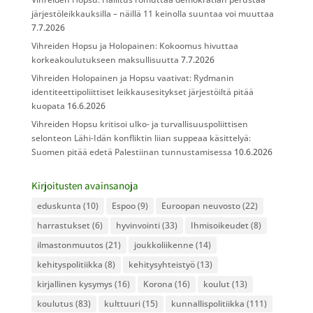
järjestöleikkauksilla – näillä 11 keinolla suuntaa voi muuttaa
7.7.2026
Vihreiden Hopsu ja Holopainen: Kokoomus hivuttaa
korkeakoulutukseen maksullisuutta
7.7.2026
Vihreiden Holopainen ja Hopsu vaativat: Rydmanin
identiteettipoliittiset leikkausesitykset järjestöiltä pitää
kuopata
16.6.2026
Vihreiden Hopsu kritisoi ulko- ja turvallisuuspoliittisen
selonteon Lähi-Idän konfliktin liian suppeaa käsittelyä:
Suomen pitää edetä Palestiinan tunnustamisessa
10.6.2026
Kirjoitusten avainsanoja
eduskunta
(10)
Espoo
(9)
Euroopan neuvosto
(22)
harrastukset
(6)
hyvinvointi
(33)
Ihmisoikeudet
(8)
ilmastonmuutos
(21)
joukkoliikenne
(14)
kehityspolitiikka
(8)
kehitysyhteistyö
(13)
kirjallinen kysymys
(16)
Korona
(16)
koulut
(13)
koulutus
(83)
kulttuuri
(15)
kunnallispolitiikka
(111)