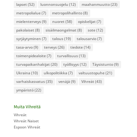
lapset
(52)
luonnonsuojelu
(12)
maahanmuutto
(23)
metropolialue
(7)
metropolihallinto
(8)
mielenterveys
(9)
nuoret
(58)
opiskelijat
(7)
pakolaiset
(8)
sisäilmaongelmat
(8)
sote
(12)
syrjäytyminen
(7)
talous
(19)
talousarvio
(7)
tasa-arvo
(9)
terveys
(26)
tiedote
(14)
toimenpidealoite
(7)
turvallisuus
(13)
turvapaikanhakijat
(20)
työllisyys
(12)
Täysistunto
(9)
Ukraina
(10)
ulkopolitiikka
(7)
valtuustopuhe
(21)
varhaiskasvatus
(35)
venäjä
(9)
Vihreät
(43)
ympäristö
(22)
Muita Vihreitä
Vihreät
Vihreät Naiset
Espoon Vihreät