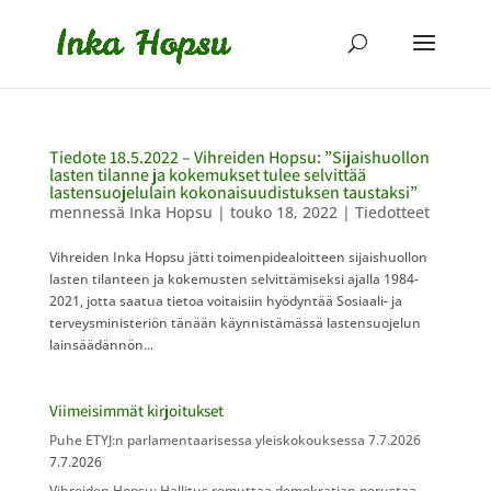
Tiedote 18.5.2022 – Vihreiden Hopsu: ”Sijaishuollon
lasten tilanne ja kokemukset tulee selvittää
lastensuojelulain kokonaisuudistuksen taustaksi”
mennessä
Inka Hopsu
|
touko 18, 2022
|
Tiedotteet
Vihreiden Inka Hopsu jätti toimenpidealoitteen sijaishuollon
lasten tilanteen ja kokemusten selvittämiseksi ajalla 1984-
2021, jotta saatua tietoa voitaisiin hyödyntää Sosiaali- ja
terveysministeriön tänään käynnistämässä lastensuojelun
lainsäädännön...
Viimeisimmät kirjoitukset
Puhe ETYJ:n parlamentaarisessa yleiskokouksessa 7.7.2026
7.7.2026
Vihreiden Hopsu: Hallitus romuttaa demokratian perustaa