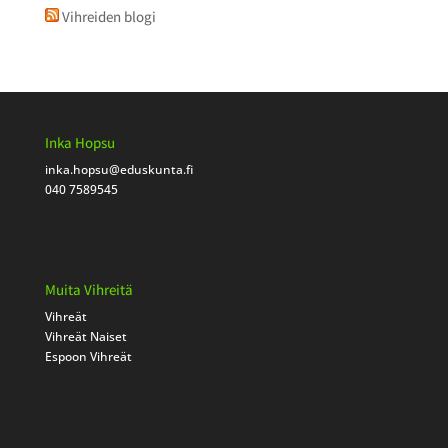
Vihreiden blogi
Inka Hopsu
inka.hopsu
@eduskunta.fi
040 7589545
Muita Vihreitä
Vihreät
Vihreät Naiset
Espoon Vihreät