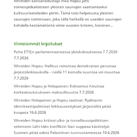
Vihreiden kansanedustaja Inka Hopsu jätti
toimenpidealoitteen yleisten saunojen saattamiseksi
kulttuuriseteleiden piiriin. Tämä toisi helpotusta yleisten
saunojen toimintaan, joka tällä hetkellä on useiden saunojen
kohdalla kestämätöntä viime vuosien kriisien, koronan...
Viimeisimmät kirjoitukset
Puhe ETYJ:n parlamentaarisessa yleiskokouksessa 7.7.2026
7.7.2026
Vihreiden Hopsu: Hallitus romuttaa demokratian perustaa
järjestöleikkauksilla – näillä 11 keinolla suuntaa voi muuttaa
7.7.2026
Vihreiden Hopsu ja Holopainen: Kokoomus hivuttaa
korkeakoulutukseen maksullisuutta
7.7.2026
Vihreiden Holopainen ja Hopsu vaativat: Rydmanin
identiteettipoliittiset leikkausesitykset järjestöiltä pitää
kuopata
16.6.2026
Vihreiden Hopsu kritisoi ulko- ja turvallisuuspoliittisen
selonteon Lähi-Idän konfliktin liian suppeaa käsittelyä:
Suomen pitää edetä Palestiinan tunnustamisessa
10.6.2026