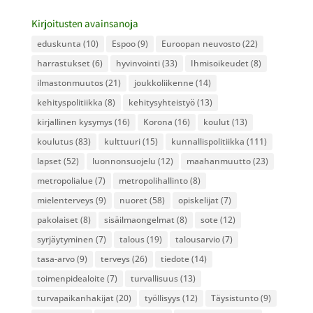
Kirjoitusten avainsanoja
eduskunta
(10)
Espoo
(9)
Euroopan neuvosto
(22)
harrastukset
(6)
hyvinvointi
(33)
Ihmisoikeudet
(8)
ilmastonmuutos
(21)
joukkoliikenne
(14)
kehityspolitiikka
(8)
kehitysyhteistyö
(13)
kirjallinen kysymys
(16)
Korona
(16)
koulut
(13)
koulutus
(83)
kulttuuri
(15)
kunnallispolitiikka
(111)
lapset
(52)
luonnonsuojelu
(12)
maahanmuutto
(23)
metropolialue
(7)
metropolihallinto
(8)
mielenterveys
(9)
nuoret
(58)
opiskelijat
(7)
pakolaiset
(8)
sisäilmaongelmat
(8)
sote
(12)
syrjäytyminen
(7)
talous
(19)
talousarvio
(7)
tasa-arvo
(9)
terveys
(26)
tiedote
(14)
toimenpidealoite
(7)
turvallisuus
(13)
turvapaikanhakijat
(20)
työllisyys
(12)
Täysistunto
(9)