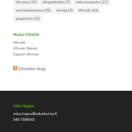
Ukraina
(10)
ulkopolitiikka
(7)
valtuustopuhe
(21)
varhaiskasvatus
(35)
venäjä
(9)
Vihreät
(43)
ympäristö
(22)
Muita Vihreitä
Vihreät
Vihreät Naiset
Espoon Vihreät
Vihreiden blogi
Inka Hopsu
inka.hopsu
@eduskunta.fi
040 7589545