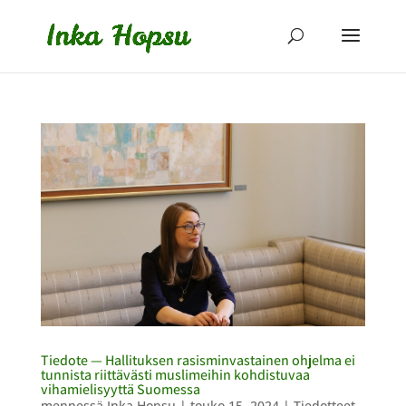
Tiedote — Hallituksen rasisminvastainen ohjelma ei
tunnista riittävästi muslimeihin kohdistuvaa
vihamielisyyttä Suomessa
mennessä
Inka Hopsu
|
touko 15, 2024
|
Tiedotteet