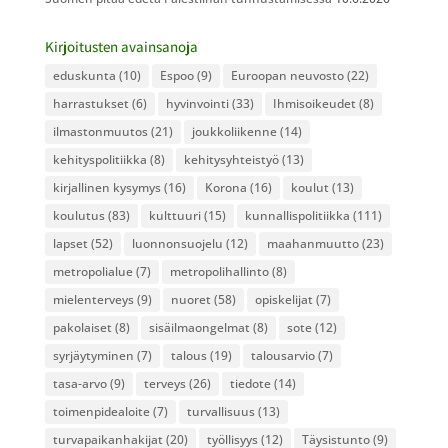
Kirjoitusten avainsanoja
eduskunta
(10)
Espoo
(9)
Euroopan neuvosto
(22)
harrastukset
(6)
hyvinvointi
(33)
Ihmisoikeudet
(8)
ilmastonmuutos
(21)
joukkoliikenne
(14)
kehityspolitiikka
(8)
kehitysyhteistyö
(13)
kirjallinen kysymys
(16)
Korona
(16)
koulut
(13)
koulutus
(83)
kulttuuri
(15)
kunnallispolitiikka
(111)
lapset
(52)
luonnonsuojelu
(12)
maahanmuutto
(23)
metropolialue
(7)
metropolihallinto
(8)
mielenterveys
(9)
nuoret
(58)
opiskelijat
(7)
pakolaiset
(8)
sisäilmaongelmat
(8)
sote
(12)
syrjäytyminen
(7)
talous
(19)
talousarvio
(7)
tasa-arvo
(9)
terveys
(26)
tiedote
(14)
toimenpidealoite
(7)
turvallisuus
(13)
turvapaikanhakijat
(20)
työllisyys
(12)
Täysistunto
(9)