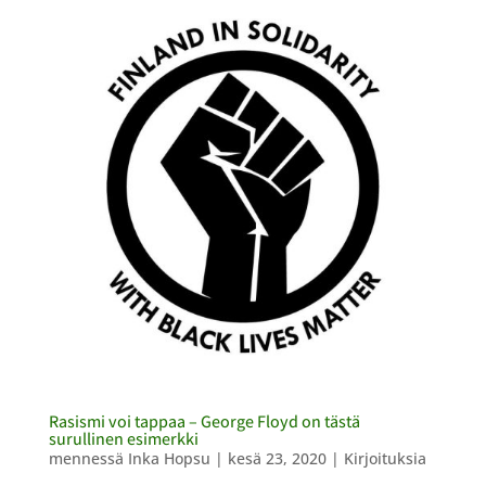
Rasismi voi tappaa – George Floyd on tästä
surullinen esimerkki
mennessä
Inka Hopsu
|
kesä 23, 2020
|
Kirjoituksia