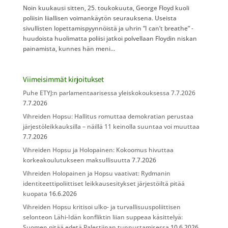
Noin kuukausi sitten, 25. toukokuuta, George Floyd kuoli
poliisin liiallisen voimankäytön seurauksena. Useista
sivullisten lopettamispyynnöistä ja uhrin ”I can’t breathe” -
huudoista huolimatta poliisi jatkoi polvellaan Floydin niskan
painamista, kunnes hän meni...
Viimeisimmät kirjoitukset
Puhe ETYJ:n parlamentaarisessa yleiskokouksessa 7.7.2026
7.7.2026
Vihreiden Hopsu: Hallitus romuttaa demokratian perustaa
järjestöleikkauksilla – näillä 11 keinolla suuntaa voi muuttaa
7.7.2026
Vihreiden Hopsu ja Holopainen: Kokoomus hivuttaa
korkeakoulutukseen maksullisuutta
7.7.2026
Vihreiden Holopainen ja Hopsu vaativat: Rydmanin
identiteettipoliittiset leikkausesitykset järjestöiltä pitää
kuopata
16.6.2026
Vihreiden Hopsu kritisoi ulko- ja turvallisuuspoliittisen
selonteon Lähi-Idän konfliktin liian suppeaa käsittelyä:
Suomen pitää edetä Palestiinan tunnustamisessa
10.6.2026