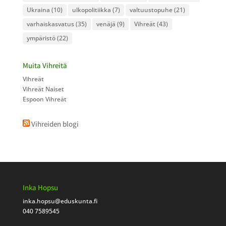
Ukraina
(10)
ulkopolitiikka
(7)
valtuustopuhe
(21)
varhaiskasvatus
(35)
venäjä
(9)
Vihreät
(43)
ympäristö
(22)
Muita Vihreitä
Vihreät
Vihreät Naiset
Espoon Vihreät
Vihreiden blogi
Inka Hopsu
inka.hopsu
@eduskunta.fi
040 7589545