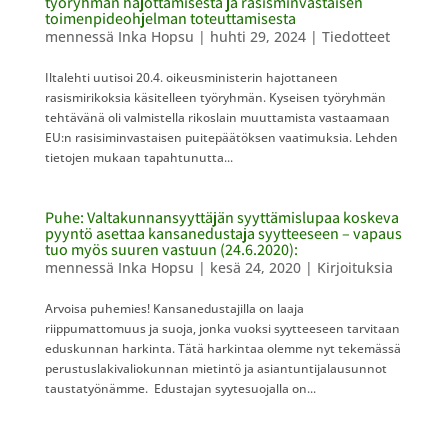
työryhmän hajottamisesta ja rasisminvastaisen
toimenpideohjelman toteuttamisesta
mennessä
Inka Hopsu
|
huhti 29, 2024
|
Tiedotteet
Iltalehti uutisoi 20.4. oikeusministerin hajottaneen
rasismirikoksia käsitelleen työryhmän. Kyseisen työryhmän
tehtävänä oli valmistella rikoslain muuttamista vastaamaan
EU:n rasisiminvastaisen puitepäätöksen vaatimuksia. Lehden
tietojen mukaan tapahtunutta...
Puhe: Valtakunnansyyttäjän syyttämislupaa koskeva
pyyntö asettaa kansanedustaja syytteeseen – vapaus
tuo myös suuren vastuun (24.6.2020):
mennessä
Inka Hopsu
|
kesä 24, 2020
|
Kirjoituksia
Arvoisa puhemies! Kansanedustajilla on laaja
riippumattomuus ja suoja, jonka vuoksi syytteeseen tarvitaan
eduskunnan harkinta. Tätä harkintaa olemme nyt tekemässä
perustuslakivaliokunnan mietintö ja asiantuntijalausunnot
taustatyönämme. Edustajan syytesuojalla on...