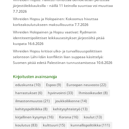
järjestöleikkauksilla – näillä 11 keinolla suuntaa voi muuttaa
7.7.2026
Vihreiden Hopsu ja Holopainen: Kokoomus hivuttaa
korkeakoulutukseen maksullisuutta
7.7.2026
Vihreiden Holopainen ja Hopsu vaativat: Rydmanin
identiteettipoliittiset leikkausesitykset järjestöiltä pitää
kuopata
16.6.2026
Vihreiden Hopsu kritisoi ulko- ja turvallisuuspoliittisen
selonteon Lähi-Idän konfliktin liian suppeaa käsittelyä:
Suomen pitää edetä Palestiinan tunnustamisessa
10.6.2026
Kirjoitusten avainsanoja
eduskunta
(10)
Espoo
(9)
Euroopan neuvosto
(22)
harrastukset
(6)
hyvinvointi
(33)
Ihmisoikeudet
(8)
ilmastonmuutos
(21)
joukkoliikenne
(14)
kehityspolitiikka
(8)
kehitysyhteistyö
(13)
kirjallinen kysymys
(16)
Korona
(16)
koulut
(13)
koulutus
(83)
kulttuuri
(15)
kunnallispolitiikka
(111)