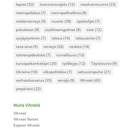
lapset
(52)
luonnonsuojelu
(12)
maahanmuutto
(23)
metropolialue
(7)
metropolihallinto
(8)
mielenterveys
(9)
nuoret
(58)
opiskelijat
(7)
pakolaiset
(8)
sisäilmaongelmat
(8)
sote
(12)
syrjäytyminen
(7)
talous
(19)
talousarvio
(7)
tasa-arvo
(9)
terveys
(26)
tiedote
(14)
toimenpidealoite
(7)
turvallisuus
(13)
turvapaikanhakijat
(20)
työllisyys
(12)
Täysistunto
(9)
Ukraina
(10)
ulkopolitiikka
(7)
valtuustopuhe
(21)
varhaiskasvatus
(35)
venäjä
(9)
Vihreät
(43)
ympäristö
(22)
Muita Vihreitä
Vihreät
Vihreät Naiset
Espoon Vihreät