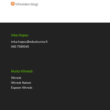
Vihreiden blogi
Inka Hopsu
inka.hopsu
@eduskunta.fi
040 7589545
Muita Vihreitä
Vihreät
Vihreät Naiset
Espoon Vihreät