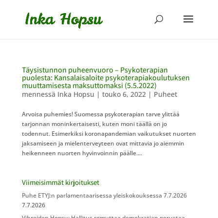
Täysistunnon puheenvuoro – Psykoterapian
puolesta: Kansalaisaloite psykoterapiakoulutuksen
muuttamisesta maksuttomaksi (5.5.2022)
mennessä
Inka Hopsu
|
touko 6, 2022
|
Puheet
Arvoisa puhemies! Suomessa psykoterapian tarve ylittää
tarjonnan moninkertaisesti, kuten moni täällä on jo
todennut. Esimerkiksi koronapandemian vaikutukset nuorten
jaksamiseen ja mielenterveyteen ovat mittavia jo aiemmin
heikenneen nuorten hyvinvoinnin päälle....
Viimeisimmät kirjoitukset
Puhe ETYJ:n parlamentaarisessa yleiskokouksessa 7.7.2026
7.7.2026
Vihreiden Hopsu: Hallitus romuttaa demokratian perustaa