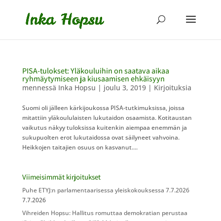
PISA-tulokset: Yläkouluihin on saatava aikaa
ryhmäytymiseen ja kiusaamisen ehkäisyyn
mennessä
Inka Hopsu
|
joulu 3, 2019
|
Kirjoituksia
Suomi oli jälleen kärkijoukossa PISA-tutkimuksissa, joissa
mitattiin yläkoululaisten lukutaidon osaamista. Kotitaustan
vaikutus näkyy tuloksissa kuitenkin aiempaa enemmän ja
sukupuolten erot lukutaidossa ovat säilyneet vahvoina.
Heikkojen taitajien osuus on kasvanut....
Viimeisimmät kirjoitukset
Puhe ETYJ:n parlamentaarisessa yleiskokouksessa 7.7.2026
7.7.2026
Vihreiden Hopsu: Hallitus romuttaa demokratian perustaa