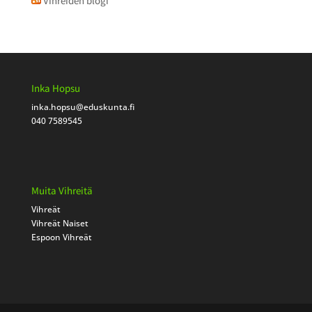
Vihreiden blogi
Inka Hopsu
inka.hopsu
@eduskunta.fi
040 7589545
Muita Vihreitä
Vihreät
Vihreät Naiset
Espoon Vihreät