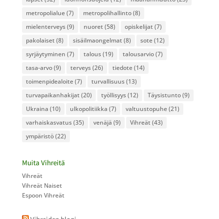
metropolialue
(7)
metropolihallinto
(8)
mielenterveys
(9)
nuoret
(58)
opiskelijat
(7)
pakolaiset
(8)
sisäilmaongelmat
(8)
sote
(12)
syrjäytyminen
(7)
talous
(19)
talousarvio
(7)
tasa-arvo
(9)
terveys
(26)
tiedote
(14)
toimenpidealoite
(7)
turvallisuus
(13)
turvapaikanhakijat
(20)
työllisyys
(12)
Täysistunto
(9)
Ukraina
(10)
ulkopolitiikka
(7)
valtuustopuhe
(21)
varhaiskasvatus
(35)
venäjä
(9)
Vihreät
(43)
ympäristö
(22)
Muita Vihreitä
Vihreät
Vihreät Naiset
Espoon Vihreät