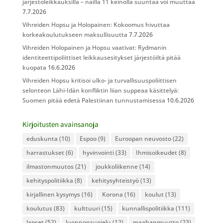
järjestöleikkauksilla – näillä 11 keinolla suuntaa voi muuttaa
7.7.2026
Vihreiden Hopsu ja Holopainen: Kokoomus hivuttaa
korkeakoulutukseen maksullisuutta
7.7.2026
Vihreiden Holopainen ja Hopsu vaativat: Rydmanin
identiteettipoliittiset leikkausesitykset järjestöiltä pitää
kuopata
16.6.2026
Vihreiden Hopsu kritisoi ulko- ja turvallisuuspoliittisen
selonteon Lähi-Idän konfliktin liian suppeaa käsittelyä:
Suomen pitää edetä Palestiinan tunnustamisessa
10.6.2026
Kirjoitusten avainsanoja
eduskunta
(10)
Espoo
(9)
Euroopan neuvosto
(22)
harrastukset
(6)
hyvinvointi
(33)
Ihmisoikeudet
(8)
ilmastonmuutos
(21)
joukkoliikenne
(14)
kehityspolitiikka
(8)
kehitysyhteistyö
(13)
kirjallinen kysymys
(16)
Korona
(16)
koulut
(13)
koulutus
(83)
kulttuuri
(15)
kunnallispolitiikka
(111)
lapset
(52)
luonnonsuojelu
(12)
maahanmuutto
(23)