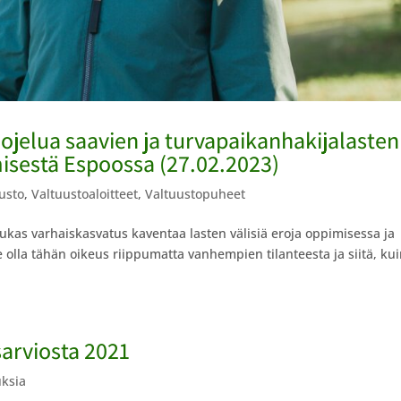
uojelua saavien ja turvapaikanhakijalasten
isestä Espoossa (27.02.2023)
usto
,
Valtuustoaloitteet
,
Valtuustopuheet
ukas varhaiskasvatus kaventaa lasten välisiä eroja oppimisessa ja
ee olla tähän oikeus riippumatta vanhempien tilanteesta ja siitä, ku
arviosta 2021
uksia