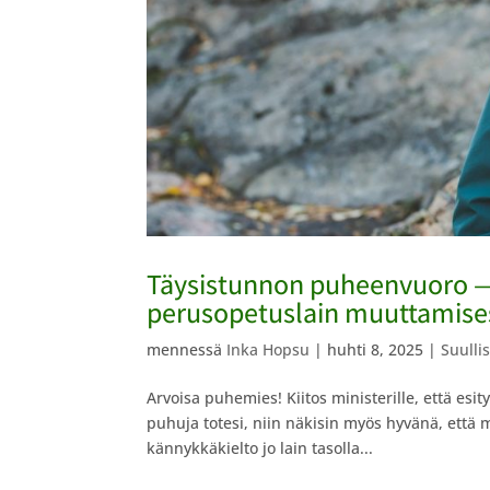
Täysistunnon puheenvuoro —H
perusopetuslain muuttamises
mennessä
Inka Hopsu
|
huhti 8, 2025
|
Suulli
Arvoisa puhemies! Kiitos ministerille, että esi
puhuja totesi, niin näkisin myös hyvänä, että m
kännykkäkielto jo lain tasolla...