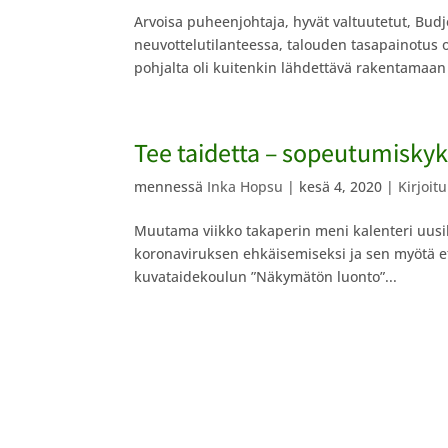
Arvoisa puheenjohtaja, hyvät valtuutetut, Budj
neuvottelutilanteessa, talouden tasapainotus 
pohjalta oli kuitenkin lähdettävä rakentamaan 
Tee taidetta – sopeutumiskyk
mennessä
Inka Hopsu
|
kesä 4, 2020
|
Kirjoit
Muutama viikko takaperin meni kalenteri uusik
koronaviruksen ehkäisemiseksi ja sen myötä etä
kuvataidekoulun ”Näkymätön luonto”...