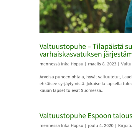
Valtuustopuhe – Tilapäistä s
varhaiskasvatuksen järjestäm
mennessä
Inka Hopsu
|
maalis 8, 2023
|
Valtu
Arvoisa puheenjohtaja, hyvät valtuutetut, Laad
ehkäisee syrjäytymistä. Jokaisella lapsella tul
kauan lapset tulevat Suomessa...
Valtuustopuhe Espoon talous
mennessä
Inka Hopsu
|
joulu 4, 2020
|
Kirjoit