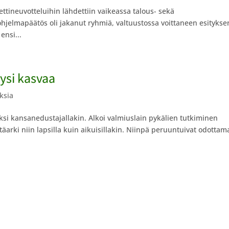
ettineuvotteluihin lähdettiin vaikeassa talous- sekä
ohjelmapäätös oli jakanut ryhmiä, valtuustossa voittaneen esitykse
ensi...
ysi kasvaa
uksia
si kansanedustajallakin. Alkoi valmiuslain pykälien tutkiminen
arki niin lapsilla kuin aikuisillakin. Niinpä peruuntuivat odottam