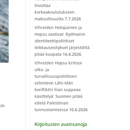
hivuttaa
korkeakoulutukseen
maksullisuutta
7.7.2026
Vihreiden Holopainen ja
Hopsu vaativat: Rydmanin
identiteettipoliittiset
leikkausesitykset järjestöiltä
pitää kuopata
16.6.2026
Vihreiden Hopsu kritisoi
ulko- ja
turvallisuuspoliittisen
selonteon Lähi-Idän
konfliktin liian suppeaa
käsittelyä: Suomen pitää
edetä Palestiinan
kin
tunnustamisessa
10.6.2026
Kirjoitusten avainsanoja