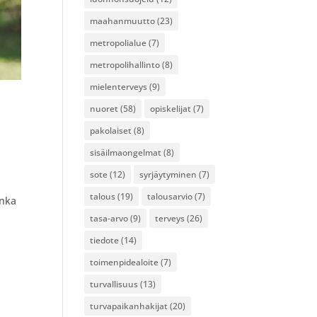
maahanmuutto
(23)
metropolialue
(7)
metropolihallinto
(8)
mielenterveys
(9)
nuoret
(58)
opiskelijat
(7)
pakolaiset
(8)
sisäilmaongelmat
(8)
sote
(12)
syrjäytyminen
(7)
talous
(19)
talousarvio
(7)
inka
tasa-arvo
(9)
terveys
(26)
tiedote
(14)
toimenpidealoite
(7)
turvallisuus
(13)
turvapaikanhakijat
(20)