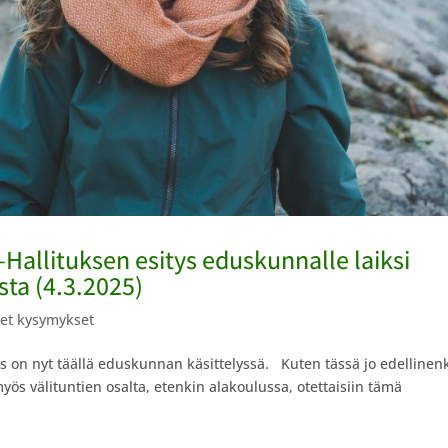
allituksen esitys eduskunnalle laiksi
ta (4.3.2025)
set kysymykset
tys on nyt täällä eduskunnan käsittelyssä. Kuten tässä jo edellinen
yös välituntien osalta, etenkin alakoulussa, otettaisiin tämä