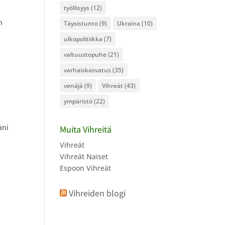
työllisyys
(12)
n
Täysistunto
(9)
Ukraina
(10)
ulkopolitiikka
(7)
valtuustopuhe
(21)
varhaiskasvatus
(35)
venäjä
(9)
Vihreät
(43)
ympäristö
(22)
ani
Muita Vihreitä
Vihreät
Vihreät Naiset
Espoon Vihreät
Vihreiden blogi