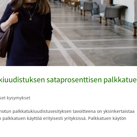
ukiuudistuksen sataprosenttisen palkkatu
liset kysymykset
otun palkkatukiuudistusesityksen tavoitteena on yksinkertaistaa
 palkkatuen käyttöä erityisesti yrityksissä. Palkkatuen käytön