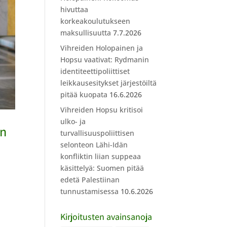
hivuttaa
korkeakoulutukseen
maksullisuutta
7.7.2026
Vihreiden Holopainen ja
Hopsu vaativat: Rydmanin
identiteettipoliittiset
leikkausesitykset järjestöiltä
pitää kuopata
16.6.2026
Vihreiden Hopsu kritisoi
ulko- ja
en
turvallisuuspoliittisen
selonteon Lähi-Idän
konfliktin liian suppeaa
käsittelyä: Suomen pitää
edetä Palestiinan
tunnustamisessa
10.6.2026
Kirjoitusten avainsanoja