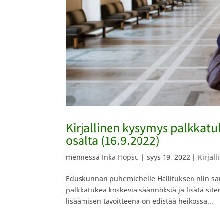
Kirjallinen kysymys palkkat
osalta (16.9.2022)
mennessä
Inka Hopsu
|
syys 19, 2022
|
Kirjal
Eduskunnan puhemiehelle Hallituksen niin san
palkkatukea koskevia säännöksiä ja lisätä siten
lisäämisen tavoitteena on edistää heikossa...