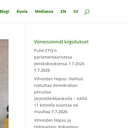
Blogi
Kuvia
Mediassa
EN
SV
Viimeisimmät kirjoitukset
Puhe ETYJ:n
parlamentaarisessa
yleiskokouksessa 7.7.2026
7.7.2026
Vihreiden Hopsu: Hallitus
romuttaa demokratian
perustaa
järjestöleikkauksilla – näillä
11 keinolla suuntaa voi
muuttaa
7.7.2026
Vihreiden Hopsu ja
Holopainen: Kokoomus