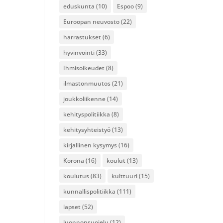
eduskunta
(10)
Espoo
(9)
Euroopan neuvosto
(22)
harrastukset
(6)
hyvinvointi
(33)
Ihmisoikeudet
(8)
ilmastonmuutos
(21)
joukkoliikenne
(14)
kehityspolitiikka
(8)
kehitysyhteistyö
(13)
kirjallinen kysymys
(16)
Korona
(16)
koulut
(13)
koulutus
(83)
kulttuuri
(15)
kunnallispolitiikka
(111)
lapset
(52)
luonnonsuojelu
(12)