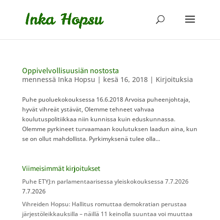
Oppivelvollisuusiän nostosta
mennessä
Inka Hopsu
|
kesä 16, 2018
|
Kirjoituksia
Puhe puoluekokouksessa 16.6.2018 Arvoisa puheenjohtaja,
hyvät vihreät ystävät, Olemme tehneet vahvaa
koulutuspolitiikkaa niin kunnissa kuin eduskunnassa.
Olemme pyrkineet turvaamaan koulutuksen laadun aina, kun
se on ollut mahdollista. Pyrkimyksenä tulee olla...
Viimeisimmät kirjoitukset
Puhe ETYJ:n parlamentaarisessa yleiskokouksessa 7.7.2026
7.7.2026
Vihreiden Hopsu: Hallitus romuttaa demokratian perustaa
järjestöleikkauksilla – näillä 11 keinolla suuntaa voi muuttaa