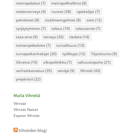
metropolialue
(7)
metropolihallinto
(8)
mielenterveys
(9)
nuoret
(58)
opiskelijat
(7)
pakolaiset
(8)
sisäilmaongelmat
(8)
sote
(12)
syrjäytyminen
(7)
talous
(19)
talousarvio
(7)
tasa-arvo
(9)
terveys
(26)
tiedote
(14)
toimenpidealoite
(7)
turvallisuus
(13)
turvapaikanhakijat
(20)
työllisyys
(12)
Täysistunto
(9)
Ukraina
(10)
ulkopolitiikka
(7)
valtuustopuhe
(21)
varhaiskasvatus
(35)
venäjä
(9)
Vihreät
(43)
ympäristö
(22)
Muita Vihreitä
Vihreät
Vihreät Naiset
Espoon Vihreät
Vihreiden blogi