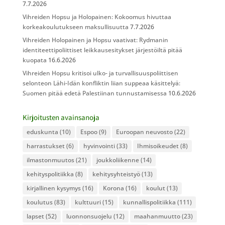
7.7.2026
Vihreiden Hopsu ja Holopainen: Kokoomus hivuttaa
korkeakoulutukseen maksullisuutta
7.7.2026
Vihreiden Holopainen ja Hopsu vaativat: Rydmanin
identiteettipoliittiset leikkausesitykset järjestöiltä pitää
kuopata
16.6.2026
Vihreiden Hopsu kritisoi ulko- ja turvallisuuspoliittisen
selonteon Lähi-Idän konfliktin liian suppeaa käsittelyä:
Suomen pitää edetä Palestiinan tunnustamisessa
10.6.2026
Kirjoitusten avainsanoja
eduskunta
(10)
Espoo
(9)
Euroopan neuvosto
(22)
harrastukset
(6)
hyvinvointi
(33)
Ihmisoikeudet
(8)
ilmastonmuutos
(21)
joukkoliikenne
(14)
kehityspolitiikka
(8)
kehitysyhteistyö
(13)
kirjallinen kysymys
(16)
Korona
(16)
koulut
(13)
koulutus
(83)
kulttuuri
(15)
kunnallispolitiikka
(111)
lapset
(52)
luonnonsuojelu
(12)
maahanmuutto
(23)