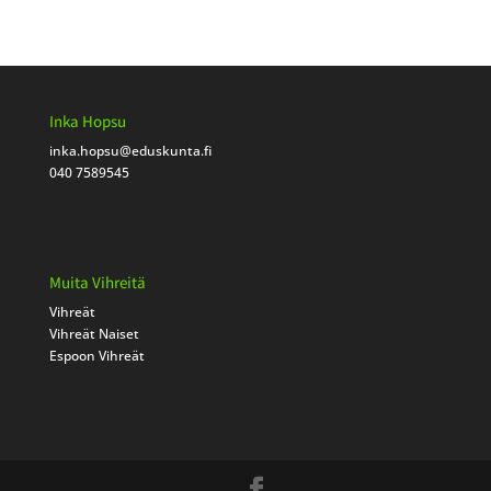
Inka Hopsu
inka.hopsu
@eduskunta.fi
040 7589545
Muita Vihreitä
Vihreät
Vihreät Naiset
Espoon Vihreät