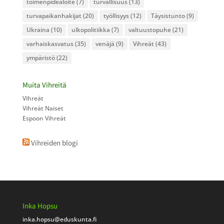
toimenpidealoite
(7)
turvallisuus
(13)
turvapaikanhakijat
(20)
työllisyys
(12)
Täysistunto
(9)
Ukraina
(10)
ulkopolitiikka
(7)
valtuustopuhe
(21)
varhaiskasvatus
(35)
venäjä
(9)
Vihreät
(43)
ympäristö
(22)
Muita Vihreitä
Vihreät
Vihreät Naiset
Espoon Vihreät
Vihreiden blogi
Inka Hopsu
inka.hopsu
@eduskunta.fi