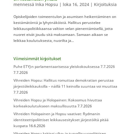
mennessä
Inka Hopsu
|
loka 16, 2024
|
Kirjoituksia
Opiskelijoiden toimeentulon ja asumisen heikentäminen on
kestämätöntä ja lyhytnäköistä. Hallitus perustelee
leikkauspolitiikkaansa valtion velan pienentämisellä, jotta
nuoret eivät joudu sitä maksamaan. Samaan aikaan se
leikkaa koulutuksesta, nuorilta ja...
Viimeisimmät kirjoitukset
Puhe ETYJ:n parlamentaarisessa yleiskokouksessa 7.7.2026
7.7.2026
Vihreiden Hopsu: Hallitus romuttaa demokratian perustaa
järjestöleikkauksilla – näillä 11 keinolla suuntaa voi muuttaa
7.7.2026
Vihreiden Hopsu ja Holopainen: Kokoomus hivuttaa
korkeakoulutukseen maksullisuutta
7.7.2026
Vihreiden Holopainen ja Hopsu vaativat: Rydmanin
identiteettipoliittiset leikkausesitykset järjestöiltä pitää
kuopata
16.6.2026
Vihreiden Hopsu kritisoi ulko- ja turvallisuuspoliittisen