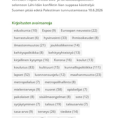
selonteon Lähi-Idän konfliktin liian suppeaa käsittelyä:
Suomen pitää edetä Palestiinan tunnustamisessa
10.6.2026
Kirjoitusten avainsanoja
eduskunta
(10)
Espoo
(9)
Euroopan neuvosto
(22)
harrastukset
(6)
hyvinvointi
(33)
Ihmisoikeudet
(8)
ilmastonmuutos
(21)
joukkoliikenne
(14)
kehityspolitiikka
(8)
kehitysyhteistyö
(13)
kirjallinen kysymys
(16)
Korona
(16)
koulut
(13)
koulutus
(83)
kulttuuri
(15)
kunnallispolitiikka
(111)
lapset
(52)
luonnonsuojelu
(12)
maahanmuutto
(23)
metropolialue
(7)
metropolihallinto
(8)
mielenterveys
(9)
nuoret
(58)
opiskelijat
(7)
pakolaiset
(8)
sisäilmaongelmat
(8)
sote
(12)
syrjäytyminen
(7)
talous
(19)
talousarvio
(7)
tasa-arvo
(9)
terveys
(26)
tiedote
(14)