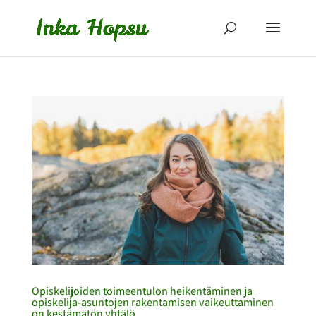
Opiskelijoiden toimeentulon heikentäminen ja
opiskelija-asuntojen rakentamisen vaikeuttaminen
on kestämätön yhtälö