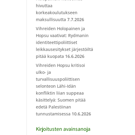
hivuttaa
korkeakoulutukseen
maksullisuutta
7.7.2026
Vihreiden Holopainen ja
Hopsu vaativat: Rydmanin
identiteettipoliittiset
leikkausesitykset järjestöiltä
pitää kuopata
16.6.2026
Vihreiden Hopsu kritisoi
ulko- ja
turvallisuuspoliittisen
selonteon Lähi-Idän
konfliktin liian suppeaa
käsittelyä: Suomen pitää
edetä Palestiinan
tunnustamisessa
10.6.2026
Kirjoitusten avainsanoja