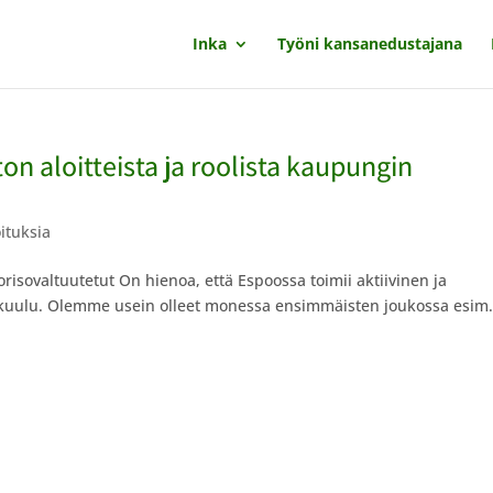
Inka
Työni kansanedustajana
n aloitteista ja roolista kaupungin
:
oituksia
risovaltuutetut On hienoa, että Espoossa toimii aktiivinen ja
nkuulu. Olemme usein olleet monessa ensimmäisten joukossa esim