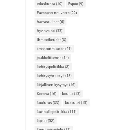
eduskunta
(10)
Espoo
(9)
Euroopan neuvosto
(22)
harrastukset
(6)
hyvinvointi
(33)
Ihmisoikeudet
(8)
ilmastonmuutos
(21)
joukkoliikenne
(14)
kehityspolitiikka
(8)
kehitysyhteistyö
(13)
kirjallinen kysymys
(16)
Korona
(16)
koulut
(13)
koulutus
(83)
kulttuuri
(15)
kunnallispolitiikka
(111)
lapset
(52)
luonnonsuojelu
(12)