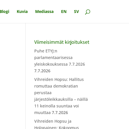
Blogi
Kuvia
Mediassa
EN
SV
Viimeisimmät kirjoitukset
Puhe ETYJ:n
parlamentaarisessa
yleiskokouksessa 7.7.2026
7.7.2026
Vihreiden Hopsu: Hallitus
.
romuttaa demokratian
perustaa
järjestöleikkauksilla – näillä
11 keinolla suuntaa voi
muuttaa
7.7.2026
Vihreiden Hopsu ja
Holopainen: Kokoomus