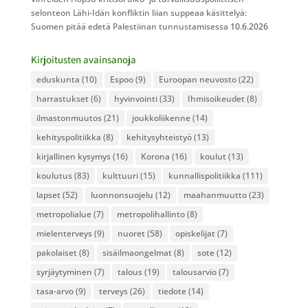
selonteon Lähi-Idän konfliktin liian suppeaa käsittelyä:
Suomen pitää edetä Palestiinan tunnustamisessa
10.6.2026
Kirjoitusten avainsanoja
eduskunta
(10)
Espoo
(9)
Euroopan neuvosto
(22)
harrastukset
(6)
hyvinvointi
(33)
Ihmisoikeudet
(8)
ilmastonmuutos
(21)
joukkoliikenne
(14)
kehityspolitiikka
(8)
kehitysyhteistyö
(13)
kirjallinen kysymys
(16)
Korona
(16)
koulut
(13)
koulutus
(83)
kulttuuri
(15)
kunnallispolitiikka
(111)
lapset
(52)
luonnonsuojelu
(12)
maahanmuutto
(23)
metropolialue
(7)
metropolihallinto
(8)
mielenterveys
(9)
nuoret
(58)
opiskelijat
(7)
pakolaiset
(8)
sisäilmaongelmat
(8)
sote
(12)
syrjäytyminen
(7)
talous
(19)
talousarvio
(7)
tasa-arvo
(9)
terveys
(26)
tiedote
(14)