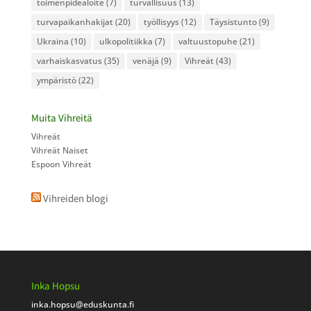
toimenpidealoite
(7)
turvallisuus
(13)
turvapaikanhakijat
(20)
työllisyys
(12)
Täysistunto
(9)
Ukraina
(10)
ulkopolitiikka
(7)
valtuustopuhe
(21)
varhaiskasvatus
(35)
venäjä
(9)
Vihreät
(43)
ympäristö
(22)
Muita Vihreitä
Vihreät
Vihreät Naiset
Espoon Vihreät
Vihreiden blogi
Inka Hopsu
inka.hopsu
@eduskunta.fi