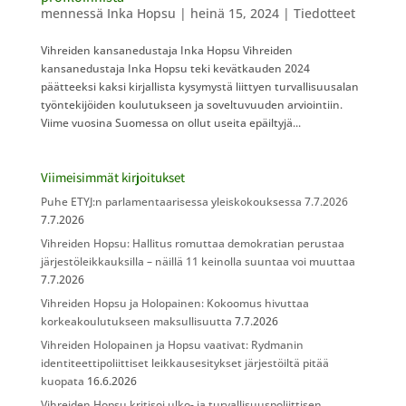
mennessä
Inka Hopsu
|
heinä 15, 2024
|
Tiedotteet
Vihreiden kansanedustaja Inka Hopsu Vihreiden
kansanedustaja Inka Hopsu teki kevätkauden 2024
päätteeksi kaksi kirjallista kysymystä liittyen turvallisuusalan
työntekijöiden koulutukseen ja soveltuvuuden arviointiin.
Viime vuosina Suomessa on ollut useita epäiltyjä...
Viimeisimmät kirjoitukset
Puhe ETYJ:n parlamentaarisessa yleiskokouksessa 7.7.2026
7.7.2026
Vihreiden Hopsu: Hallitus romuttaa demokratian perustaa
järjestöleikkauksilla – näillä 11 keinolla suuntaa voi muuttaa
7.7.2026
Vihreiden Hopsu ja Holopainen: Kokoomus hivuttaa
korkeakoulutukseen maksullisuutta
7.7.2026
Vihreiden Holopainen ja Hopsu vaativat: Rydmanin
identiteettipoliittiset leikkausesitykset järjestöiltä pitää
kuopata
16.6.2026
Vihreiden Hopsu kritisoi ulko- ja turvallisuuspoliittisen