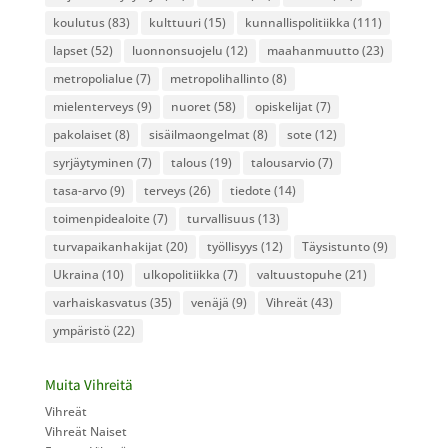
koulutus
(83)
kulttuuri
(15)
kunnallispolitiikka
(111)
lapset
(52)
luonnonsuojelu
(12)
maahanmuutto
(23)
metropolialue
(7)
metropolihallinto
(8)
mielenterveys
(9)
nuoret
(58)
opiskelijat
(7)
pakolaiset
(8)
sisäilmaongelmat
(8)
sote
(12)
syrjäytyminen
(7)
talous
(19)
talousarvio
(7)
tasa-arvo
(9)
terveys
(26)
tiedote
(14)
toimenpidealoite
(7)
turvallisuus
(13)
turvapaikanhakijat
(20)
työllisyys
(12)
Täysistunto
(9)
Ukraina
(10)
ulkopolitiikka
(7)
valtuustopuhe
(21)
varhaiskasvatus
(35)
venäjä
(9)
Vihreät
(43)
ympäristö
(22)
Muita Vihreitä
Vihreät
Vihreät Naiset