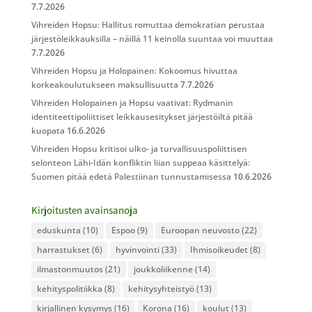
7.7.2026
Vihreiden Hopsu: Hallitus romuttaa demokratian perustaa
järjestöleikkauksilla – näillä 11 keinolla suuntaa voi muuttaa
7.7.2026
Vihreiden Hopsu ja Holopainen: Kokoomus hivuttaa
korkeakoulutukseen maksullisuutta
7.7.2026
Vihreiden Holopainen ja Hopsu vaativat: Rydmanin
identiteettipoliittiset leikkausesitykset järjestöiltä pitää
kuopata
16.6.2026
Vihreiden Hopsu kritisoi ulko- ja turvallisuuspoliittisen
selonteon Lähi-Idän konfliktin liian suppeaa käsittelyä:
Suomen pitää edetä Palestiinan tunnustamisessa
10.6.2026
Kirjoitusten avainsanoja
eduskunta
(10)
Espoo
(9)
Euroopan neuvosto
(22)
harrastukset
(6)
hyvinvointi
(33)
Ihmisoikeudet
(8)
ilmastonmuutos
(21)
joukkoliikenne
(14)
kehityspolitiikka
(8)
kehitysyhteistyö
(13)
kirjallinen kysymys
(16)
Korona
(16)
koulut
(13)