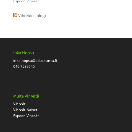
Espoon Vihreät
Vihreiden blogi
Inka Hopsu
inka.hopsu
@eduskunta.fi
040 7589545
Muita Vihreitä
Vihreät
Vihreät Naiset
Espoon Vihreät