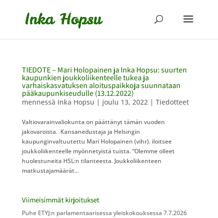
TIEDOTE – Mari Holopainen ja Inka Hopsu: suurten
kaupunkien joukkoliikenteelle tukea ja
varhaiskasvatuksen aloituspaikkoja suunnataan
pääkaupunkiseudulle (13.12.2022)
mennessä
Inka Hopsu
|
joulu 13, 2022
|
Tiedotteet
Valtiovarainvaliokunta on päättänyt tämän vuoden
jakovaroista. Kansanedustaja ja Helsingin
kaupunginvaltuutettu Mari Holopainen (vihr). iloitsee
joukkoliikenteelle myönnetyistä tuista. “Olemme olleet
huolestuneita HSL:n tilanteesta. Joukkoliikenteen
matkustajamäärät...
Viimeisimmät kirjoitukset
Puhe ETYJ:n parlamentaarisessa yleiskokouksessa 7.7.2026