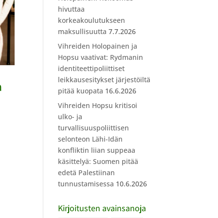
hivuttaa
korkeakoulutukseen
maksullisuutta
7.7.2026
Vihreiden Holopainen ja
Hopsu vaativat: Rydmanin
identiteettipoliittiset
leikkausesitykset järjestöiltä
a
pitää kuopata
16.6.2026
Vihreiden Hopsu kritisoi
ulko- ja
turvallisuuspoliittisen
selonteon Lähi-Idän
konfliktin liian suppeaa
käsittelyä: Suomen pitää
edetä Palestiinan
tunnustamisessa
10.6.2026
Kirjoitusten avainsanoja