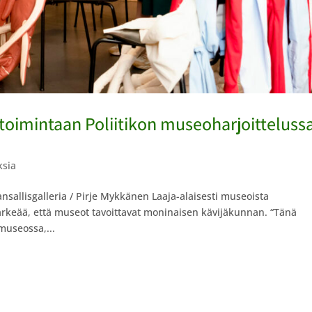
toimintaan Poliitikon museo­harjoitteluss
ksia
nsallisgalleria / Pirje Mykkänen Laaja-alaisesti museoista
rkeää, että museot tavoittavat moninaisen kävijäkunnan. “Tänä
museossa,...