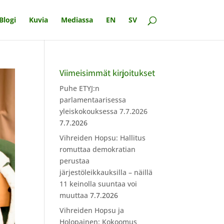
Blogi
Kuvia
Mediassa
EN
SV
Viimeisimmät kirjoitukset
Puhe ETYJ:n
parlamentaarisessa
yleiskokouksessa 7.7.2026
7.7.2026
Vihreiden Hopsu: Hallitus
romuttaa demokratian
perustaa
järjestöleikkauksilla – näillä
11 keinolla suuntaa voi
muuttaa
7.7.2026
Vihreiden Hopsu ja
Holopainen: Kokoomus