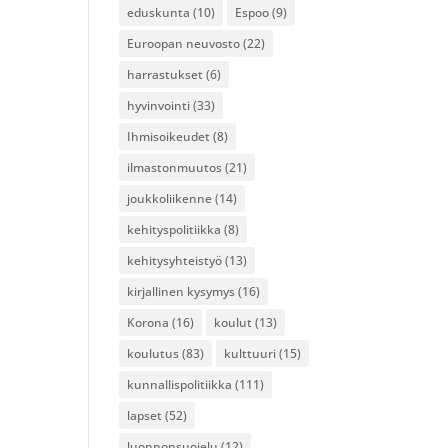
eduskunta
(10)
Espoo
(9)
Euroopan neuvosto
(22)
harrastukset
(6)
hyvinvointi
(33)
Ihmisoikeudet
(8)
ilmastonmuutos
(21)
joukkoliikenne
(14)
kehityspolitiikka
(8)
kehitysyhteistyö
(13)
kirjallinen kysymys
(16)
Korona
(16)
koulut
(13)
koulutus
(83)
kulttuuri
(15)
kunnallispolitiikka
(111)
lapset
(52)
luonnonsuojelu
(12)