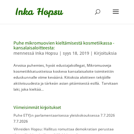
Puhe mikromuovien kieltämisestä kosmetiikassa -
kansalaisaloitteesta:
mennessä
Inka Hopsu
|
syys 18, 2019
|
Kirjoituksia
Arvoisa puhemies, hyvät edustajakollegat, Mikromuoveja
kosmetiikkatuotteissa koskeva kansalaisaloite toimitettiin
eduskunnalle viime keväänä. Kiitoksia aloitteen tekijöille
aktiivisuudesta ja tärkeän asian pitämisestä esillä. Tarvitaan
laki, joka kieltää...
Viimeisimmät kirjoitukset
Puhe ETYJ:n parlamentaarisessa yleiskokouksessa 7.7.2026
7.7.2026
Vihreiden Hopsu: Hallitus romuttaa demokratian perustaa