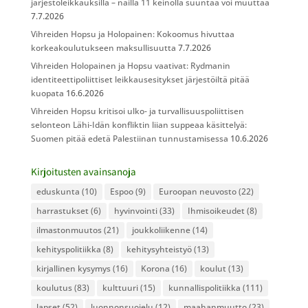
järjestöleikkauksilla – näillä 11 keinolla suuntaa voi muuttaa
7.7.2026
Vihreiden Hopsu ja Holopainen: Kokoomus hivuttaa
korkeakoulutukseen maksullisuutta
7.7.2026
Vihreiden Holopainen ja Hopsu vaativat: Rydmanin
identiteettipoliittiset leikkausesitykset järjestöiltä pitää
kuopata
16.6.2026
Vihreiden Hopsu kritisoi ulko- ja turvallisuuspoliittisen
selonteon Lähi-Idän konfliktin liian suppeaa käsittelyä:
Suomen pitää edetä Palestiinan tunnustamisessa
10.6.2026
Kirjoitusten avainsanoja
eduskunta
(10)
Espoo
(9)
Euroopan neuvosto
(22)
harrastukset
(6)
hyvinvointi
(33)
Ihmisoikeudet
(8)
ilmastonmuutos
(21)
joukkoliikenne
(14)
kehityspolitiikka
(8)
kehitysyhteistyö
(13)
kirjallinen kysymys
(16)
Korona
(16)
koulut
(13)
koulutus
(83)
kulttuuri
(15)
kunnallispolitiikka
(111)
lapset
(52)
luonnonsuojelu
(12)
maahanmuutto
(23)