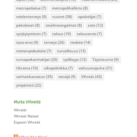
metropolialue
(7)
metropolihallinto
(8)
mielenterveys
(9)
nuoret
(58)
opiskelijat
(7)
pakolaiset
(8)
sisäilmaongelmat
(8)
sote
(12)
syrjäytyminen
(7)
talous
(19)
talousarvio
(7)
tasa-arvo
(9)
terveys
(26)
tiedote
(14)
toimenpidealoite
(7)
turvallisuus
(13)
turvapaikanhakijat
(20)
työllisyys
(12)
Täysistunto
(9)
Ukraina
(10)
ulkopolitiikka
(7)
valtuustopuhe
(21)
varhaiskasvatus
(35)
venäjä
(9)
Vihreät
(43)
ympäristö
(22)
Muita Vihreitä
Vihreät
Vihreät Naiset
Espoon Vihreät