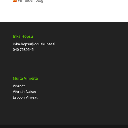
Vihreiden blogi
Inka Hopsu
inka.hopsu
@eduskunta.fi
040 7589545
Muita Vihreitä
Vihreät
Vihreät Naiset
Espoon Vihreät