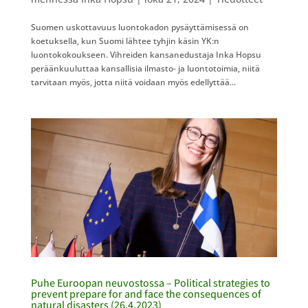
Suomen uskottavuus luontokadon pysäyttämisessä on
koetuksella, kun Suomi lähtee tyhjin käsin YK:n
luontokokoukseen. Vihreiden kansanedustaja Inka Hopsu
peräänkuuluttaa kansallisia ilmasto- ja luontotoimia, niitä
tarvitaan myös, jotta niitä voidaan myös edellyttää...
Puhe Euroopan neuvostossa – Political strategies to
prevent prepare for and face the consequences of
natural disasters (26.4.2023)