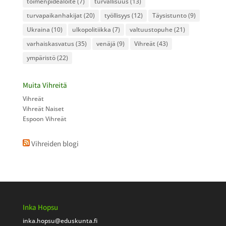
toimenpidealoite
(7)
turvallisuus
(13)
turvapaikanhakijat
(20)
työllisyys
(12)
Täysistunto
(9)
Ukraina
(10)
ulkopolitiikka
(7)
valtuustopuhe
(21)
varhaiskasvatus
(35)
venäjä
(9)
Vihreät
(43)
ympäristö
(22)
Muita Vihreitä
Vihreät
Vihreät Naiset
Espoon Vihreät
Vihreiden blogi
Inka Hopsu
inka.hopsu
@eduskunta.fi