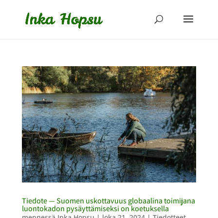
Tiedote — Suomen uskottavuus globaalina toimijana
luontokadon pysäyttämiseksi on koetuksella
mennessä
Inka Hopsu
|
loka 21, 2024
|
Tiedotteet