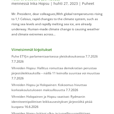
mennessä
Inka Hopsu
|
huhti 27, 2023
|
Puheet
Mr. President, dear colleagues,With global temperatures rising
to 1,1 Celsius, rapid changes to the climate system, such as
rising sea levels and rapidly melting sea ice, are already
underway. Human-made climate change is causing weather
and climate extremes across...
Viimeisimmät kirjoitukset
Puhe ETYJ:n parlamentaarisessa yleiskokouksessa 7.7.2026
7.7.2026
Vihreiden Hopsu: Hallitus romuttaa demokratian perustaa
järjestöleikkauksilla – näillä 11 keinolla suuntaa voi muuttaa
7.7.2026
Vihreiden Hopsu ja Holopainen: Kokoomus hivuttaa
korkeakoulutukseen maksullisuutta
7.7.2026
Vihreiden Holopainen ja Hopsu vaativat: Rydmanin
identiteettipoliittiset leikkausesitykset järjestöiltä pitää
kuopata
16.6.2026
Vihreiden Hopsu kritisoi ulko- ja turvallisuuspoliittisen