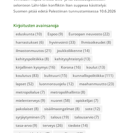
selonteon Lähi-Idän konfliktin liian suppeaa käsittelyä:
Suomen pitää edetä Palestiinan tunnustamisessa
10.6.2026
Kirjoitusten avainsanoja
eduskunta
(10)
Espoo
(9)
Euroopan neuvosto
(22)
harrastukset
(6)
hyvinvointi
(33)
Ihmisoikeudet
(8)
ilmastonmuutos
(21)
joukkoliikenne
(14)
kehityspolitiikka
(8)
kehitysyhteistyö
(13)
kirjallinen kysymys
(16)
Korona
(16)
koulut
(13)
koulutus
(83)
kulttuuri
(15)
kunnallispolitiikka
(111)
lapset
(52)
luonnonsuojelu
(12)
maahanmuutto
(23)
metropolialue
(7)
metropolihallinto
(8)
mielenterveys
(9)
nuoret
(58)
opiskelijat
(7)
pakolaiset
(8)
sisäilmaongelmat
(8)
sote
(12)
syrjäytyminen
(7)
talous
(19)
talousarvio
(7)
tasa-arvo
(9)
terveys
(26)
tiedote
(14)