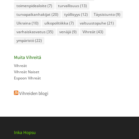
toimenpidealoite
(7)
turvallisuus
(13)
turvapaikanhakijat
(20)
työllisyys
(12)
Täysistunto
(9)
Ukraina
(10)
ulkopolitiikka
(7)
valtuustopuhe
(21)
varhaiskasvatus
(35)
venäjä
(9)
Vihreät
(43)
ympäristö
(22)
Muita Vihreitä
Vihreät
Vihreät Naiset
Espoon Vihreät
Vihreiden blogi
Inka Hopsu