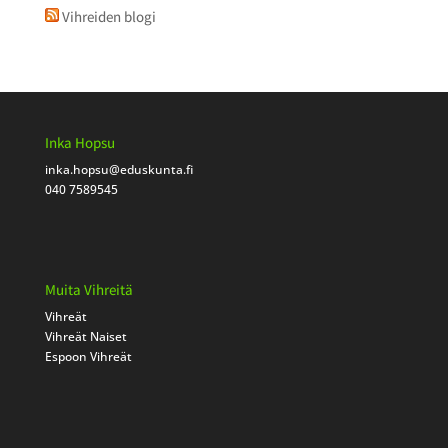
Vihreiden blogi
Inka Hopsu
inka.hopsu
@eduskunta.fi
040 7589545
Muita Vihreitä
Vihreät
Vihreät Naiset
Espoon Vihreät