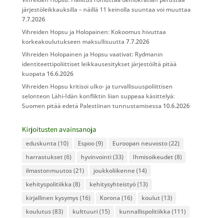
järjestöleikkauksilla – näillä 11 keinolla suuntaa voi muuttaa
7.7.2026
Vihreiden Hopsu ja Holopainen: Kokoomus hivuttaa
korkeakoulutukseen maksullisuutta
7.7.2026
Vihreiden Holopainen ja Hopsu vaativat: Rydmanin
identiteettipoliittiset leikkausesitykset järjestöiltä pitää
kuopata
16.6.2026
Vihreiden Hopsu kritisoi ulko- ja turvallisuuspoliittisen
selonteon Lähi-Idän konfliktin liian suppeaa käsittelyä:
Suomen pitää edetä Palestiinan tunnustamisessa
10.6.2026
Kirjoitusten avainsanoja
eduskunta
(10)
Espoo
(9)
Euroopan neuvosto
(22)
harrastukset
(6)
hyvinvointi
(33)
Ihmisoikeudet
(8)
ilmastonmuutos
(21)
joukkoliikenne
(14)
kehityspolitiikka
(8)
kehitysyhteistyö
(13)
kirjallinen kysymys
(16)
Korona
(16)
koulut
(13)
koulutus
(83)
kulttuuri
(15)
kunnallispolitiikka
(111)