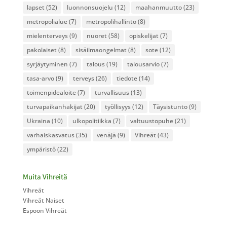
lapset
(52)
luonnonsuojelu
(12)
maahanmuutto
(23)
metropolialue
(7)
metropolihallinto
(8)
mielenterveys
(9)
nuoret
(58)
opiskelijat
(7)
pakolaiset
(8)
sisäilmaongelmat
(8)
sote
(12)
syrjäytyminen
(7)
talous
(19)
talousarvio
(7)
tasa-arvo
(9)
terveys
(26)
tiedote
(14)
toimenpidealoite
(7)
turvallisuus
(13)
turvapaikanhakijat
(20)
työllisyys
(12)
Täysistunto
(9)
Ukraina
(10)
ulkopolitiikka
(7)
valtuustopuhe
(21)
varhaiskasvatus
(35)
venäjä
(9)
Vihreät
(43)
ympäristö
(22)
Muita Vihreitä
Vihreät
Vihreät Naiset
Espoon Vihreät