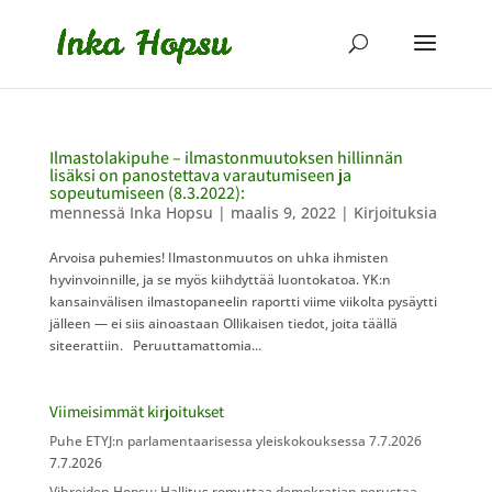
Ilmastolakipuhe – ilmastonmuutoksen hillinnän
lisäksi on panostettava varautumiseen ja
sopeutumiseen (8.3.2022):
mennessä
Inka Hopsu
|
maalis 9, 2022
|
Kirjoituksia
Arvoisa puhemies! Ilmastonmuutos on uhka ihmisten
hyvinvoinnille, ja se myös kiihdyttää luontokatoa. YK:n
kansainvälisen ilmastopaneelin raportti viime viikolta pysäytti
jälleen — ei siis ainoastaan Ollikaisen tiedot, joita täällä
siteerattiin. Peruuttamattomia...
Viimeisimmät kirjoitukset
Puhe ETYJ:n parlamentaarisessa yleiskokouksessa 7.7.2026
7.7.2026
Vihreiden Hopsu: Hallitus romuttaa demokratian perustaa