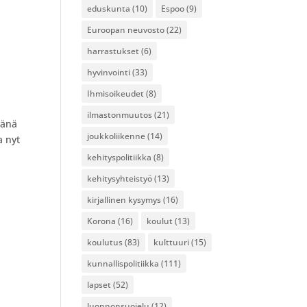
eduskunta
(10)
Espoo
(9)
Euroopan neuvosto
(22)
harrastukset
(6)
hyvinvointi
(33)
Ihmisoikeudet
(8)
ilmastonmuutos
(21)
vänä
joukkoliikenne
(14)
a nyt
kehityspolitiikka
(8)
kehitysyhteistyö
(13)
kirjallinen kysymys
(16)
Korona
(16)
koulut
(13)
koulutus
(83)
kulttuuri
(15)
kunnallispolitiikka
(111)
lapset
(52)
luonnonsuojelu
(12)