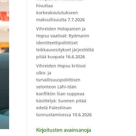
hivuttaa
korkeakoulutukseen
maksullisuutta
7.7.2026
Vihreiden Holopainen ja
Hopsu vaativat: Rydmanin
identiteettipoliittiset
leikkausesitykset järjestöiltä
pitää kuopata
16.6.2026
Vihreiden Hopsu kritisoi
ulko- ja
turvallisuuspoliittisen
selonteon Lähi-Idän
konfliktin liian suppeaa
käsittelyä: Suomen pitää
edetä Palestiinan
tunnustamisessa
10.6.2026
Kirjoitusten avainsanoja