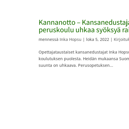
Kannanotto – Kansanedustaja
peruskoulu uhkaa syöksyä rai
mennessä
Inka Hopsu
|
loka 5, 2022
|
Kirjoitu
Opettajataustaiset kansanedustajat Inka Hopsu 
koulutuksen puolesta. Heidän mukaansa Suome
suunta on uhkaava. Perusopetuksen...