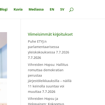
Blogi
Kuvia
Mediassa
EN
SV
Viimeisimmät kirjoitukset
Puhe ETYJ:n
parlamentaarisessa
yleiskokouksessa 7.7.2026
7.7.2026
Vihreiden Hopsu: Hallitus
romuttaa demokratian
perustaa
järjestöleikkauksilla – näillä
11 keinolla suuntaa voi
muuttaa
7.7.2026
Vihreiden Hopsu ja
Holopainen: Kokoomus