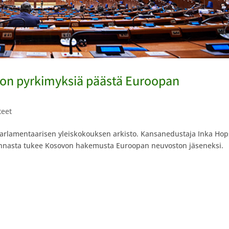
von pyrkimyksiä päästä Euroopan
teet
parlamentaarisen yleiskokouksen arkisto. Kansanedustaja Inka Ho
nnasta tukee Kosovon hakemusta Euroopan neuvoston jäseneksi.