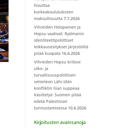
hivuttaa
korkeakoulutukseen
maksullisuutta
7.7.2026
Vihreiden Holopainen ja
Hopsu vaativat: Rydmanin
identiteettipoliittiset
leikkausesitykset järjestöiltä
pitää kuopata
16.6.2026
Vihreiden Hopsu kritisoi
ulko- ja
turvallisuuspoliittisen
selonteon Lähi-Idän
konfliktin liian suppeaa
käsittelyä: Suomen pitää
edetä Palestiinan
tunnustamisessa
10.6.2026
Kirjoitusten avainsanoja