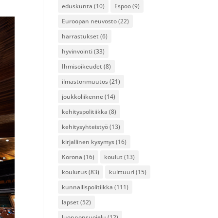
eduskunta
(10)
Espoo
(9)
Euroopan neuvosto
(22)
harrastukset
(6)
hyvinvointi
(33)
Ihmisoikeudet
(8)
ilmastonmuutos
(21)
joukkoliikenne
(14)
kehityspolitiikka
(8)
kehitysyhteistyö
(13)
kirjallinen kysymys
(16)
Korona
(16)
koulut
(13)
koulutus
(83)
kulttuuri
(15)
kunnallispolitiikka
(111)
lapset
(52)
luonnonsuojelu
(12)