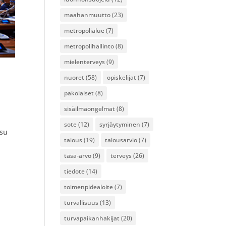
maahanmuutto
(23)
metropolialue
(7)
metropolihallinto
(8)
mielenterveys
(9)
nuoret
(58)
opiskelijat
(7)
pakolaiset
(8)
sisäilmaongelmat
(8)
sote
(12)
syrjäytyminen
(7)
psu
talous
(19)
talousarvio
(7)
tasa-arvo
(9)
terveys
(26)
tiedote
(14)
toimenpidealoite
(7)
turvallisuus
(13)
turvapaikanhakijat
(20)