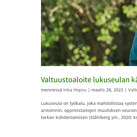
Valtuustoaloite lukuseulan k
mennessä
Inka Hopsu
|
maalis 28, 2023
|
Valt
Lukuseula on työkalu, joka mahdollistaa system
arvioinnin, oppimistaitojen muutoksen seurann
tarkan kohdentamisen (Ståhlberg ym., 2020; ks.