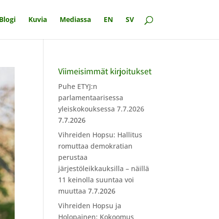
Blogi
Kuvia
Mediassa
EN
SV
Viimeisimmät kirjoitukset
Puhe ETYJ:n
parlamentaarisessa
yleiskokouksessa 7.7.2026
7.7.2026
Vihreiden Hopsu: Hallitus
romuttaa demokratian
perustaa
järjestöleikkauksilla – näillä
11 keinolla suuntaa voi
muuttaa
7.7.2026
Vihreiden Hopsu ja
Holopainen: Kokoomus