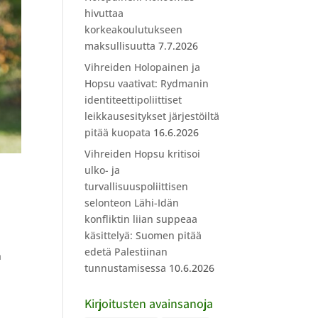
hivuttaa
korkeakoulutukseen
maksullisuutta
7.7.2026
Vihreiden Holopainen ja
Hopsu vaativat: Rydmanin
identiteettipoliittiset
leikkausesitykset järjestöiltä
pitää kuopata
16.6.2026
Vihreiden Hopsu kritisoi
ulko- ja
turvallisuuspoliittisen
selonteon Lähi-Idän
konfliktin liian suppeaa
käsittelyä: Suomen pitää
edetä Palestiinan
n
tunnustamisessa
10.6.2026
Kirjoitusten avainsanoja