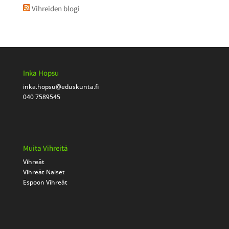
Vihreiden blogi
Inka Hopsu
inka.hopsu
@eduskunta.fi
040 7589545
Muita Vihreitä
Vihreät
Vihreät Naiset
Espoon Vihreät