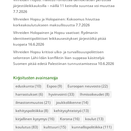
järjestöleikkauksilla – näillä 11 keinolla suuntaa voi muuttaa
7.7.2026
Vihreiden Hopsu ja Holopainen: Kokoomus hivuttaa
korkeakoulutukseen maksullisuutta
7.7.2026
Vihreiden Holopainen ja Hopsu vaativat: Rydmanin
identiteettipoliittiset leikkausesitykset järjestöiltä pitää
kuopata
16.6.2026
Vihreiden Hopsu kritisoi ulko- ja turvallisuuspoliittisen
selonteon Lähi-Idän konfliktin liian suppeaa käsittelyä:
Suomen pitää edetä Palestiinan tunnustamisessa
10.6.2026
Kirjoitusten avainsanoja
eduskunta
(10)
Espoo
(9)
Euroopan neuvosto
(22)
harrastukset
(6)
hyvinvointi
(33)
Ihmisoikeudet
(8)
ilmastonmuutos
(21)
joukkoliikenne
(14)
kehityspolitiikka
(8)
kehitysyhteistyö
(13)
kirjallinen kysymys
(16)
Korona
(16)
koulut
(13)
koulutus
(83)
kulttuuri
(15)
kunnallispolitiikka
(111)