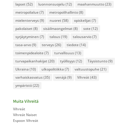
lapset
(52)
luonnonsuojelu
(12)
maahanmuutto
(23)
metropolialue
(7)
metropolihallinto
(8)
mielenterveys
(9)
nuoret
(58)
opiskelijat
(7)
pakolaiset
(8)
sisäilmaongelmat
(8)
sote
(12)
syrjäytyminen
(7)
talous
(19)
talousarvio
(7)
tasa-arvo
(9)
terveys
(26)
tiedote
(14)
toimenpidealoite
(7)
turvallisuus
(13)
turvapaikanhakijat
(20)
työllisyys
(12)
Täysistunto
(9)
Ukraina
(10)
ulkopolitiikka
(7)
valtuustopuhe
(21)
varhaiskasvatus
(35)
venäjä
(9)
Vihreät
(43)
ympäristö
(22)
Muita Vihreitä
Vihreät
Vihreät Naiset
Espoon Vihreät