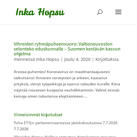
Vihreiden ryhmäpuheenvuoro: Valtioneuvoston
selonteko eduskunnalle – Suomen kestävän kasvun
ohjelma
mennessä
Inka Hopsu
|
joulu 4, 2020
|
Kirjoituksia
Arvoisa puhemies! Koronavirus on maailmanlaajuisesti
vaikuttanut ihmisten terveyteen ja arkeen, kaatanut
yrityksiä, vienyt työpaikkoja ja saanut talouden kuralle. Kiina
näyttää nousevan kuopasta vauhdikkaimmin. Valtiot etsivät
keinoja oman taloutensa elvyttämiseen....
Viimeisimmät kirjoitukset
Puhe ETYJ:n parlamentaarisessa yleiskokouksessa 7.7.2026
7.7.2026
Vihreiden Hopsu: Hallitus romuttaa demokratian perustaa