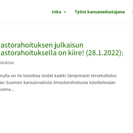
Inka
Työni kansanedustajana
astorahoituksen julkaisun
astorahoituksella on kiire! (28.1.2022):
oituksia
nulla on ilo toivottaa teidät kaikki lämpimästi tervetulleiksi
jan Suomen kansainvälistä ilmastorahoitusta käsittelevään
ksena...