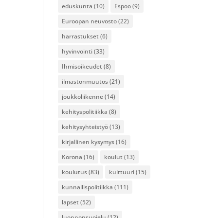
eduskunta
(10)
Espoo
(9)
Euroopan neuvosto
(22)
harrastukset
(6)
hyvinvointi
(33)
Ihmisoikeudet
(8)
ilmastonmuutos
(21)
joukkoliikenne
(14)
kehityspolitiikka
(8)
kehitysyhteistyö
(13)
kirjallinen kysymys
(16)
Korona
(16)
koulut
(13)
koulutus
(83)
kulttuuri
(15)
kunnallispolitiikka
(111)
lapset
(52)
luonnonsuojelu
(12)