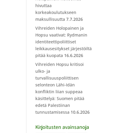
hivuttaa
korkeakoulutukseen
maksullisuutta
7.7.2026
Vihreiden Holopainen ja
Hopsu vaativat: Rydmanin
identiteettipoliittiset
leikkausesitykset järjestöiltä
pitää kuopata
16.6.2026
Vihreiden Hopsu kritisoi
ulko- ja
turvallisuuspoliittisen
selonteon Lähi-Idän
konfliktin liian suppeaa
käsittelyä: Suomen pitää
edetä Palestiinan
tunnustamisessa
10.6.2026
Kirjoitusten avainsanoja