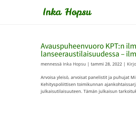
Avauspuheenvuoro KPT:n ilm
lanseeraustilaisuudessa – ilm
mennessä
Inka Hopsu
|
tammi 28, 2022
|
Kirj
Arvoisa yleisö, arvoisat panelistit ja puhujat Mi
Kehityspoliittisen toimikunnan ajankohtaissar
julkaisutilaisuuteen. Tämän julkaisun tarkoitu