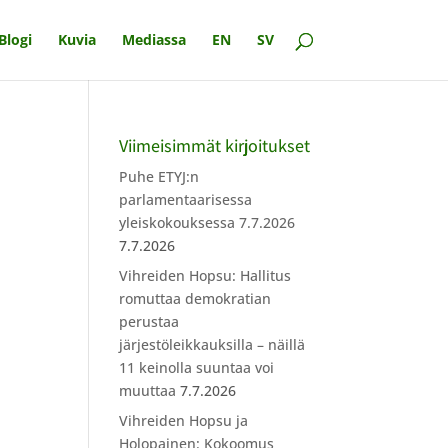
Blogi
Kuvia
Mediassa
EN
SV
Viimeisimmät kirjoitukset
Puhe ETYJ:n
parlamentaarisessa
yleiskokouksessa 7.7.2026
7.7.2026
Vihreiden Hopsu: Hallitus
romuttaa demokratian
perustaa
järjestöleikkauksilla – näillä
11 keinolla suuntaa voi
muuttaa
7.7.2026
Vihreiden Hopsu ja
Holopainen: Kokoomus