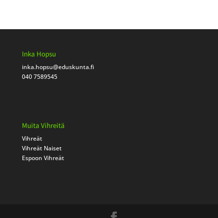
Inka Hopsu
inka.hopsu
@eduskunta.fi
040 7589545
Muita Vihreitä
Vihreät
Vihreät Naiset
Espoon Vihreät