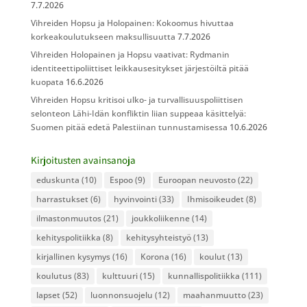
7.7.2026
Vihreiden Hopsu ja Holopainen: Kokoomus hivuttaa
korkeakoulutukseen maksullisuutta
7.7.2026
Vihreiden Holopainen ja Hopsu vaativat: Rydmanin
identiteettipoliittiset leikkausesitykset järjestöiltä pitää
kuopata
16.6.2026
Vihreiden Hopsu kritisoi ulko- ja turvallisuuspoliittisen
selonteon Lähi-Idän konfliktin liian suppeaa käsittelyä:
Suomen pitää edetä Palestiinan tunnustamisessa
10.6.2026
Kirjoitusten avainsanoja
eduskunta
(10)
Espoo
(9)
Euroopan neuvosto
(22)
harrastukset
(6)
hyvinvointi
(33)
Ihmisoikeudet
(8)
ilmastonmuutos
(21)
joukkoliikenne
(14)
kehityspolitiikka
(8)
kehitysyhteistyö
(13)
kirjallinen kysymys
(16)
Korona
(16)
koulut
(13)
koulutus
(83)
kulttuuri
(15)
kunnallispolitiikka
(111)
lapset
(52)
luonnonsuojelu
(12)
maahanmuutto
(23)