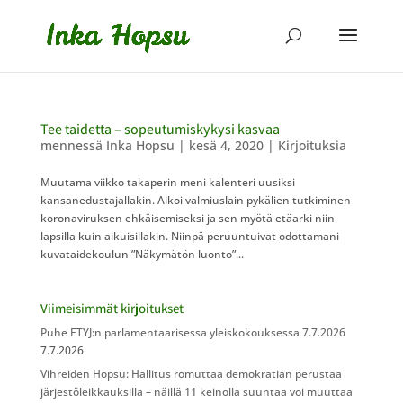
Tee taidetta – sopeutumiskykysi kasvaa
mennessä
Inka Hopsu
|
kesä 4, 2020
|
Kirjoituksia
Muutama viikko takaperin meni kalenteri uusiksi
kansanedustajallakin. Alkoi valmiuslain pykälien tutkiminen
koronaviruksen ehkäisemiseksi ja sen myötä etäarki niin
lapsilla kuin aikuisillakin. Niinpä peruuntuivat odottamani
kuvataidekoulun ”Näkymätön luonto”...
Viimeisimmät kirjoitukset
Puhe ETYJ:n parlamentaarisessa yleiskokouksessa 7.7.2026
7.7.2026
Vihreiden Hopsu: Hallitus romuttaa demokratian perustaa
järjestöleikkauksilla – näillä 11 keinolla suuntaa voi muuttaa