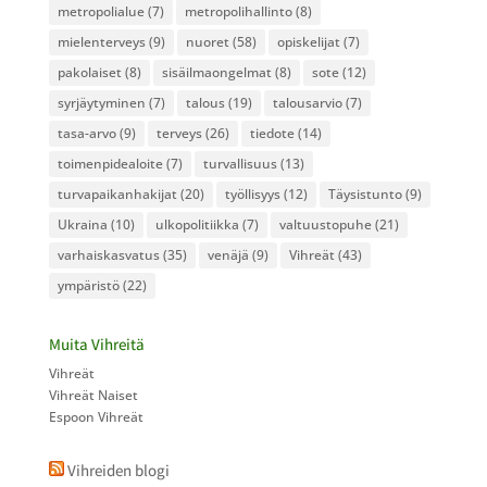
metropolialue
(7)
metropolihallinto
(8)
mielenterveys
(9)
nuoret
(58)
opiskelijat
(7)
pakolaiset
(8)
sisäilmaongelmat
(8)
sote
(12)
syrjäytyminen
(7)
talous
(19)
talousarvio
(7)
tasa-arvo
(9)
terveys
(26)
tiedote
(14)
toimenpidealoite
(7)
turvallisuus
(13)
turvapaikanhakijat
(20)
työllisyys
(12)
Täysistunto
(9)
Ukraina
(10)
ulkopolitiikka
(7)
valtuustopuhe
(21)
varhaiskasvatus
(35)
venäjä
(9)
Vihreät
(43)
ympäristö
(22)
Muita Vihreitä
Vihreät
Vihreät Naiset
Espoon Vihreät
Vihreiden blogi