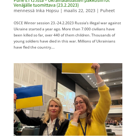
Puhe ETYJ:issä – Ukrainalaislasten pakkosiirrot
Venäjälle tuomittava (23.2.2023)
mennessä
Inka Hopsu
|
maalis 22, 2023
|
Puheet
OSCE Winter session 23.-24.2.2023 Russia’s illegal war against
Ukraine started a year ago. More than 7.000 civilians have
been killed so far, over 440 of them children. Thousands of
young soldiers have died in this war. Millions of Ukrainians
have fled the country....