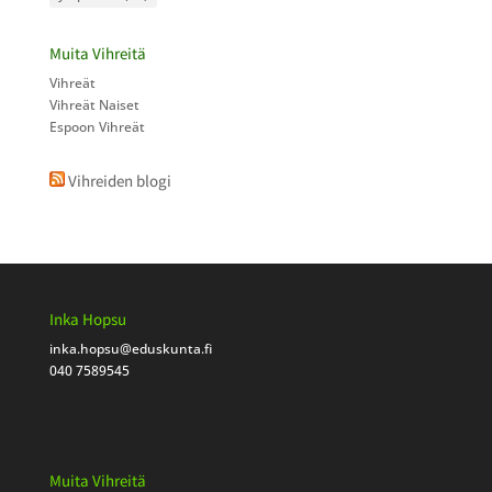
Muita Vihreitä
Vihreät
Vihreät Naiset
Espoon Vihreät
Vihreiden blogi
Inka Hopsu
inka.hopsu
@eduskunta.fi
040 7589545
Muita Vihreitä