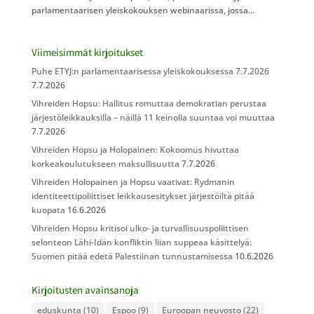
parlamentaarisen yleiskokouksen webinaarissa, jossa...
Viimeisimmät kirjoitukset
Puhe ETYJ:n parlamentaarisessa yleiskokouksessa 7.7.2026
7.7.2026
Vihreiden Hopsu: Hallitus romuttaa demokratian perustaa
järjestöleikkauksilla – näillä 11 keinolla suuntaa voi muuttaa
7.7.2026
Vihreiden Hopsu ja Holopainen: Kokoomus hivuttaa
korkeakoulutukseen maksullisuutta
7.7.2026
Vihreiden Holopainen ja Hopsu vaativat: Rydmanin
identiteettipoliittiset leikkausesitykset järjestöiltä pitää
kuopata
16.6.2026
Vihreiden Hopsu kritisoi ulko- ja turvallisuuspoliittisen
selonteon Lähi-Idän konfliktin liian suppeaa käsittelyä:
Suomen pitää edetä Palestiinan tunnustamisessa
10.6.2026
Kirjoitusten avainsanoja
eduskunta
(10)
Espoo
(9)
Euroopan neuvosto
(22)