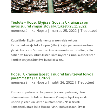
Tiedote – Hopsu Etyjissä: Sodalla Ukrainassa on
myös suuret ympäristövaikutukset (25.11.2022)
mennessä
Inka Hopsu
|
marras 25, 2022
|
Tiedotteet
​Kuvalähde: ​Etyjin parlamentaarinen yleiskokous.
Kansanedustaja Inka Hopsu (vihr.) Etyjin parlamentaarisen
yleiskokouksen Suomen valtuuskunnasta muistuttaa, että
sotien valtavien inhimillisten kärsimysten rinnalla aseellisten
konfliktien ympäristövaikutuksilla on...
Hopsu: Ukrainan lapset ja nuoret tarvitsevat toivoa
paremmasta (23.3.2022)
mennessä
Inka Hopsu
|
huhti 26, 2022
|
Tiedotteet
​Kun vuoropuhelu on loppunut ja aseet puhuvat, pitää
ulkomaailman tehdä voitavansa Venäjän hyökkäyssodan
uhrien ja etenkin lasten auttamiseksi. Näin tiivisti
kansanedustaja Inka Hopsu (vihr.) puhuessaan Etyjin