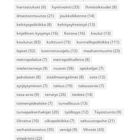
harrastukset
(6)
hyvinvointi
(33)
Ihmisoikeudet
(8)
ilmastonmuutos
(21)
joukkoliikenne
(14)
kehityspolitiikka
(8)
kehitysyhteistyö
(13)
kirjallinen kysymys
(16)
Korona
(16)
koulut
(13)
koulutus
(83)
kulttuuri
(15)
kunnallispolitiikka
(111)
lapset
(52)
luonnonsuojelu
(12)
maahanmuutto
(23)
metropolialue
(7)
metropolihallinto
(8)
mielenterveys
(9)
nuoret
(58)
opiskelijat
(7)
pakolaiset
(8)
sisäilmaongelmat
(8)
sote
(12)
syrjäytyminen
(7)
talous
(19)
talousarvio
(7)
tasa-arvo
(9)
terveys
(26)
tiedote
(14)
toimenpidealoite
(7)
turvallisuus
(13)
turvapaikanhakijat
(20)
työllisyys
(12)
Täysistunto
(9)
Ukraina
(10)
ulkopolitiikka
(7)
valtuustopuhe
(21)
varhaiskasvatus
(35)
venäjä
(9)
Vihreät
(43)
ympäristö
(22)