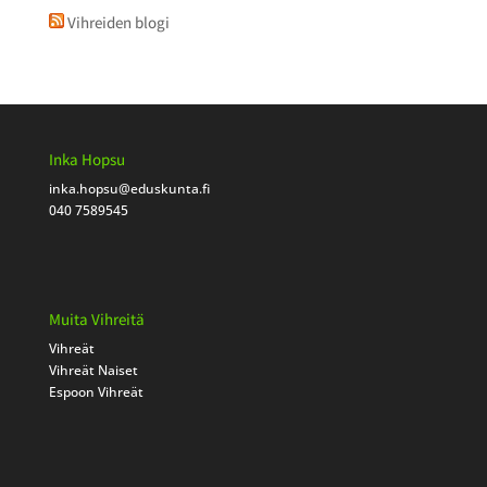
Vihreiden blogi
Inka Hopsu
inka.hopsu
@eduskunta.fi
040 7589545
Muita Vihreitä
Vihreät
Vihreät Naiset
Espoon Vihreät