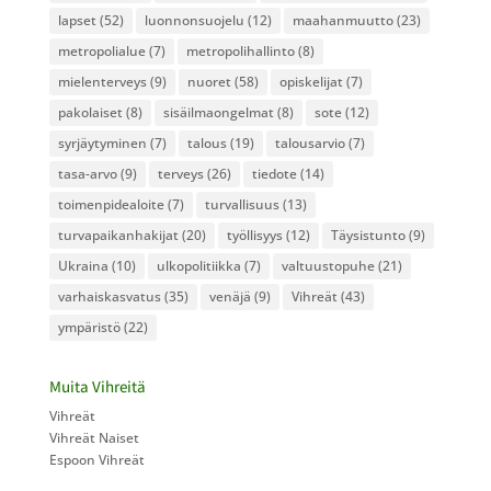
lapset
(52)
luonnonsuojelu
(12)
maahanmuutto
(23)
metropolialue
(7)
metropolihallinto
(8)
mielenterveys
(9)
nuoret
(58)
opiskelijat
(7)
pakolaiset
(8)
sisäilmaongelmat
(8)
sote
(12)
syrjäytyminen
(7)
talous
(19)
talousarvio
(7)
tasa-arvo
(9)
terveys
(26)
tiedote
(14)
toimenpidealoite
(7)
turvallisuus
(13)
turvapaikanhakijat
(20)
työllisyys
(12)
Täysistunto
(9)
Ukraina
(10)
ulkopolitiikka
(7)
valtuustopuhe
(21)
varhaiskasvatus
(35)
venäjä
(9)
Vihreät
(43)
ympäristö
(22)
Muita Vihreitä
Vihreät
Vihreät Naiset
Espoon Vihreät