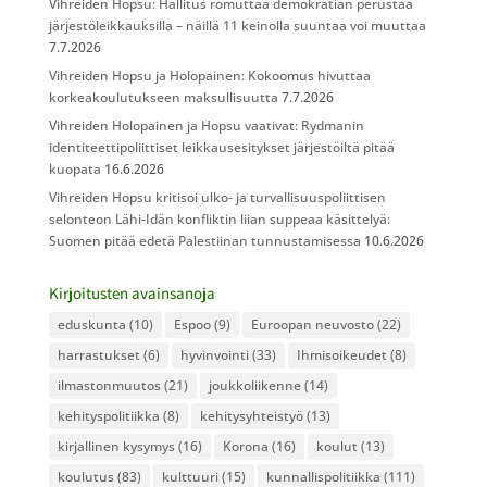
Vihreiden Hopsu: Hallitus romuttaa demokratian perustaa
järjestöleikkauksilla – näillä 11 keinolla suuntaa voi muuttaa
7.7.2026
Vihreiden Hopsu ja Holopainen: Kokoomus hivuttaa
korkeakoulutukseen maksullisuutta
7.7.2026
Vihreiden Holopainen ja Hopsu vaativat: Rydmanin
identiteettipoliittiset leikkausesitykset järjestöiltä pitää
kuopata
16.6.2026
Vihreiden Hopsu kritisoi ulko- ja turvallisuuspoliittisen
selonteon Lähi-Idän konfliktin liian suppeaa käsittelyä:
Suomen pitää edetä Palestiinan tunnustamisessa
10.6.2026
Kirjoitusten avainsanoja
eduskunta
(10)
Espoo
(9)
Euroopan neuvosto
(22)
harrastukset
(6)
hyvinvointi
(33)
Ihmisoikeudet
(8)
ilmastonmuutos
(21)
joukkoliikenne
(14)
kehityspolitiikka
(8)
kehitysyhteistyö
(13)
kirjallinen kysymys
(16)
Korona
(16)
koulut
(13)
koulutus
(83)
kulttuuri
(15)
kunnallispolitiikka
(111)