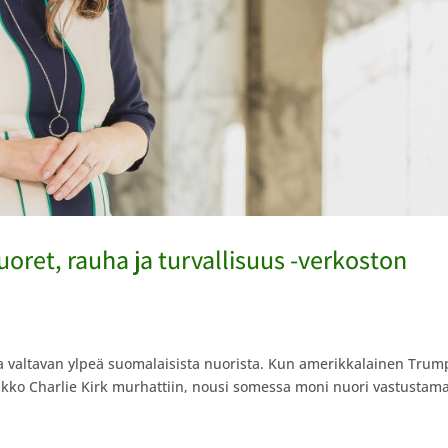
ret, rauha ja turvallisuus -verkoston
lla valtavan ylpeä suomalaisista nuorista. Kun amerikkalainen Trum
tikko Charlie Kirk murhattiin, nousi somessa moni nuori vastustam