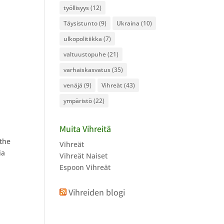
työllisyys
(12)
Täysistunto
(9)
Ukraina
(10)
.
ulkopolitiikka
(7)
valtuustopuhe
(21)
varhaiskasvatus
(35)
venäjä
(9)
Vihreät
(43)
ympäristö
(22)
Muita Vihreitä
 the
Vihreät
ia
Vihreät Naiset
Espoon Vihreät
Vihreiden blogi