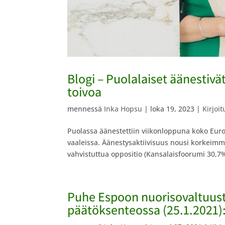
Blogi – Puolalaiset äänestiv
toivoa
mennessä
Inka Hopsu
|
loka 19, 2023
|
Kirjoit
Puolassa äänestettiin viikonloppuna koko Euro
vaaleissa. Äänestysaktiivisuus nousi korkeimm
vahvistuttua oppositio (Kansalaisfoorumi 30,7%
Puhe Espoon nuorisovaltuusto
päätöksenteossa (25.1.2021)