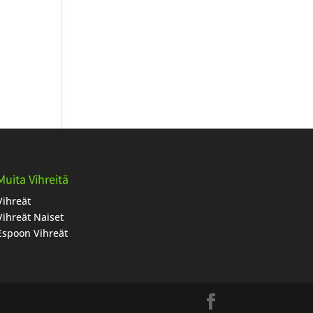
Muita Vihreitä
Vihreät
Vihreät Naiset
Espoon Vihreät