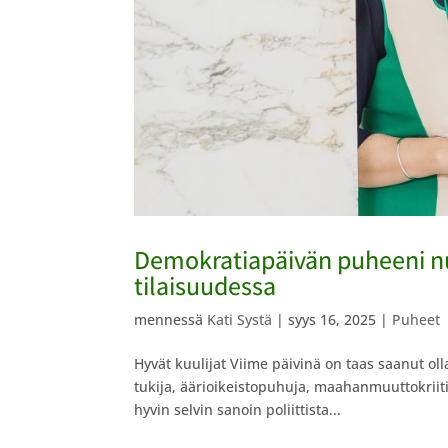
Demokratiapäivän puheeni nuo
tilaisuudessa
mennessä
Kati Systä
|
syys 16, 2025
|
Puheet
Hyvät kuulijat Viime päivinä on taas saanut o
tukija, äärioikeistopuhuja, maahanmuuttokrii
hyvin selvin sanoin poliittista...