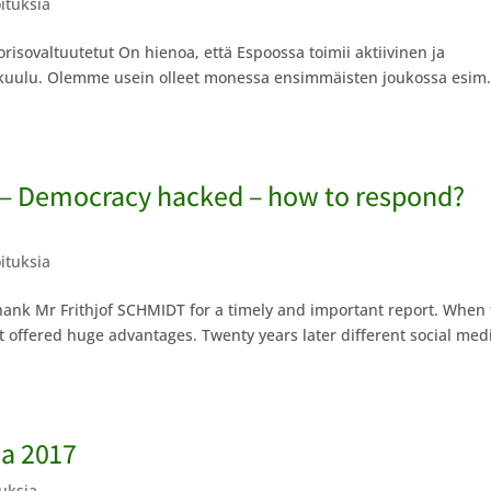
oituksia
risovaltuutetut On hienoa, että Espoossa toimii aktiivinen ja
nkuulu. Olemme usein olleet monessa ensimmäisten joukossa esim
– Democracy hacked – how to respond?
oituksia
thank Mr Frithjof SCHMIDT for a timely and important report. When
it offered huge advantages. Twenty years later different social med
a 2017
tuksia