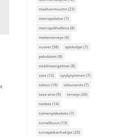
maahanmuutto
(23)
metropolialue
(7)
metropolihallinto
(8)
mielenterveys
(9)
nuoret
(58)
opiskelijat
(7)
pakolaiset
(8)
sisäilmaongelmat
(8)
sote
(12)
syrjäytyminen
(7)
talous
(19)
talousarvio
(7)
yt
tasa-arvo
(9)
terveys
(26)
tiedote
(14)
toimenpidealoite
(7)
turvallisuus
(13)
turvapaikanhakijat
(20)