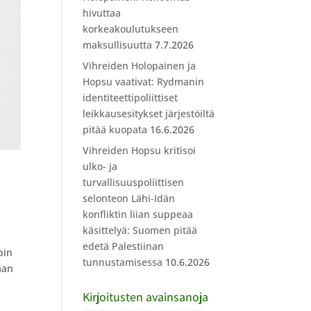
hivuttaa
korkeakoulutukseen
maksullisuutta
7.7.2026
Vihreiden Holopainen ja
Hopsu vaativat: Rydmanin
identiteettipoliittiset
leikkausesitykset järjestöiltä
pitää kuopata
16.6.2026
Vihreiden Hopsu kritisoi
ulko- ja
turvallisuuspoliittisen
selonteon Lähi-Idän
konfliktin liian suppeaa
käsittelyä: Suomen pitää
edetä Palestiinan
pin
tunnustamisessa
10.6.2026
aan
Kirjoitusten avainsanoja