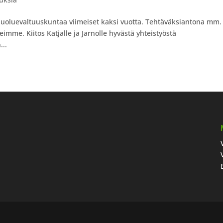
uoluevaltuuskuntaa viimeiset kaksi vuotta. Tehtäväksiantona mm.
imme. Kiitos Katjalle ja Jarnolle hyvästä yhteistyöstä
...