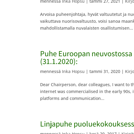
mennessä
Inka Hopsu
|
tammi 27, 2021
|
Kirj
Arvoisa puheenjohtaja, hyvät valtuutetut ja nuo
vaikuttava nuorisovaltuusto, voisi sanoa maa
mahdollistamalla nuvalaisten osallistumisen...
Puhe Euroopan neuvostossa 
(31.1.2020):
mennessä
Inka Hopsu
|
tammi 31, 2020
|
Kirj
Dear Chairperson, dear colleagues, I want to 
internet was commercialised in the early 90s, 
platforms and communication...
Linjapuhe puoluekokouksess
mennessä
Inka Hopsu
|
kesä 20, 2017
|
Kirjoi