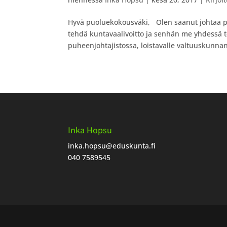
Hyvä puoluekokousväki, Olen saanut johtaa p
tehdä kuntavaalivoitto ja senhän me yhdessä te
puheenjohtajistossa, loistavalle valtuuskunnan
Inka Hopsu
inka.hopsu
@eduskunta.fi
040 7589545