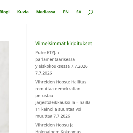
Blogi
Kuvia
Mediassa
EN
SV
Viimeisimmät kirjoitukset
Puhe ETYJ:n
parlamentaarisessa
yleiskokouksessa 7.7.2026
7.7.2026
Vihreiden Hopsu: Hallitus
romuttaa demokratian
perustaa
järjestöleikkauksilla – näillä
11 keinolla suuntaa voi
muuttaa
7.7.2026
Vihreiden Hopsu ja
Holopainen: Kokoomus