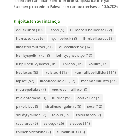
selonteon Lähi-Idän konfliktin liian suppeaa käsittelyä:
Suomen pitää edetä Palestiinan tunnustamisessa
10.6.2026
Kirjoitusten avainsanoja
eduskunta
(10)
Espoo
(9)
Euroopan neuvosto
(22)
harrastukset
(6)
hyvinvointi
(33)
Ihmisoikeudet
(8)
ilmastonmuutos
(21)
joukkoliikenne
(14)
kehityspolitiikka
(8)
kehitysyhteistyö
(13)
kirjallinen kysymys
(16)
Korona
(16)
koulut
(13)
koulutus
(83)
kulttuuri
(15)
kunnallispolitiikka
(111)
lapset
(52)
luonnonsuojelu
(12)
maahanmuutto
(23)
metropolialue
(7)
metropolihallinto
(8)
mielenterveys
(9)
nuoret
(58)
opiskelijat
(7)
pakolaiset
(8)
sisäilmaongelmat
(8)
sote
(12)
syrjäytyminen
(7)
talous
(19)
talousarvio
(7)
tasa-arvo
(9)
terveys
(26)
tiedote
(14)
toimenpidealoite
(7)
turvallisuus
(13)