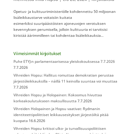
Opetus- ja kulttuuriministeriölle kohdennettu 50 miljoonan
lisäleikkaustarve voitaisiin kuitata
esimerkiksi suuripäästöisten ajoneuvojen verotuksen
kevennyksen perumisella, jolloin kulttuuria ei tarvitsisi
kiristää äärimmilleen tai kohdentaa lisäleikkauksia...
Viimeisimmät kirjoitukset
Puhe ETYJ:n parlamentaarisessa yleiskokouksessa 7.7.2026
7.7.2026
Vihreiden Hopsu: Hallitus romuttaa demokratian perustaa
järjestöleikkauksilla – näillä 11 keinolla suuntaa voi muuttaa
7.7.2026
Vihreiden Hopsu ja Holopainen: Kokoomus hivuttaa
korkeakoulutukseen maksullisuutta
7.7.2026
Vihreiden Holopainen ja Hopsu vaativat: Rydmanin
identiteettipoliittiset leikkausesitykset järjestöiltä pitää
kuopata
16.6.2026
Vihreiden Hopsu kritisoi ulko- ja turvallisuuspoliittisen