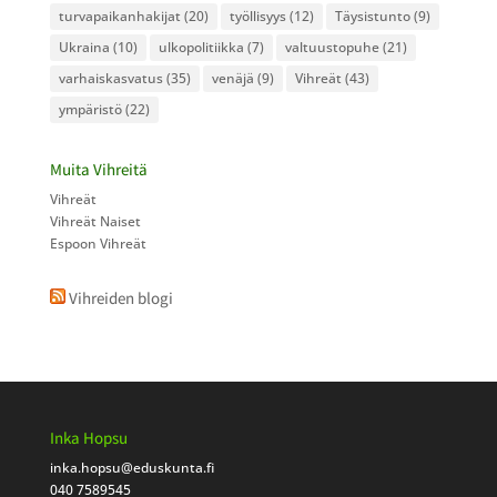
turvapaikanhakijat
(20)
työllisyys
(12)
Täysistunto
(9)
Ukraina
(10)
ulkopolitiikka
(7)
valtuustopuhe
(21)
varhaiskasvatus
(35)
venäjä
(9)
Vihreät
(43)
ympäristö
(22)
Muita Vihreitä
Vihreät
Vihreät Naiset
Espoon Vihreät
Vihreiden blogi
Inka Hopsu
inka.hopsu
@eduskunta.fi
040 7589545