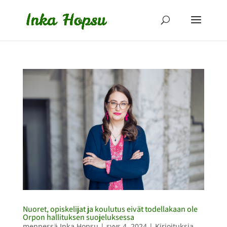
Nuoret, opiskelijat ja koulutus eivät todellakaan ole
Orpon hallituksen suojeluksessa
mennessä
Inka Hopsu
|
syys 4, 2024
|
Kirjoituksia