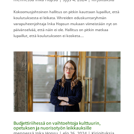
Kokoomusjohtoinen hallitus on pitkin kauttaan lupaillut, että
koulutuksesta ei leikata. Vihreiden eduskuntaryhmän
varapuheenjohtaja Inka Hopsun mukaan viimeistään nyt on
päivänselvää, että näin ei ole. Hallitus on pitkin matkaa
lupaillut, että koulutukseen ei kosketa....
Budjettiriihessä on vaihtoehtoja kulttuurin,
opetuksen ja nuorisotyön leikkauksille
mennessä
Inka Hopsu
|
elo 26, 2024
|
Kirjoituksia