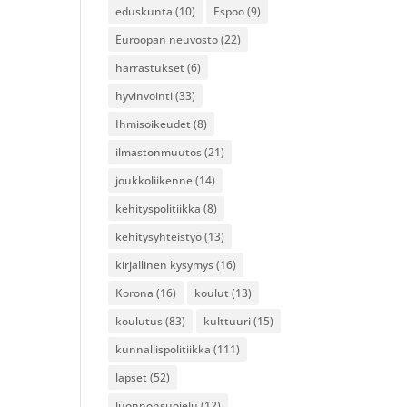
eduskunta
(10)
Espoo
(9)
Euroopan neuvosto
(22)
harrastukset
(6)
hyvinvointi
(33)
Ihmisoikeudet
(8)
ilmastonmuutos
(21)
joukkoliikenne
(14)
kehityspolitiikka
(8)
kehitysyhteistyö
(13)
kirjallinen kysymys
(16)
Korona
(16)
koulut
(13)
koulutus
(83)
kulttuuri
(15)
kunnallispolitiikka
(111)
lapset
(52)
luonnonsuojelu
(12)