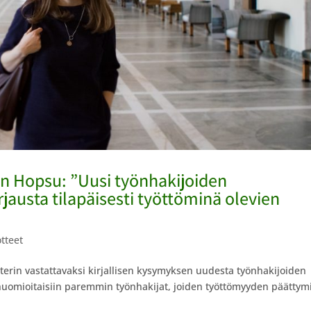
en Hopsu: ”Uusi työnhakijoiden
rjausta tilapäisesti työttöminä olevien
tteet
terin vastattavaksi kirjallisen kysymyksen uudesta työnhakijoiden
 huomioitaisiin paremmin työnhakijat, joiden työttömyyden päätty