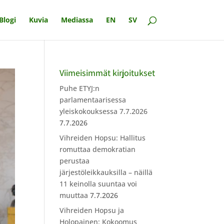
Blogi
Kuvia
Mediassa
EN
SV
Viimeisimmät kirjoitukset
Puhe ETYJ:n
parlamentaarisessa
yleiskokouksessa 7.7.2026
7.7.2026
Vihreiden Hopsu: Hallitus
romuttaa demokratian
perustaa
järjestöleikkauksilla – näillä
11 keinolla suuntaa voi
muuttaa
7.7.2026
Vihreiden Hopsu ja
Holopainen: Kokoomus