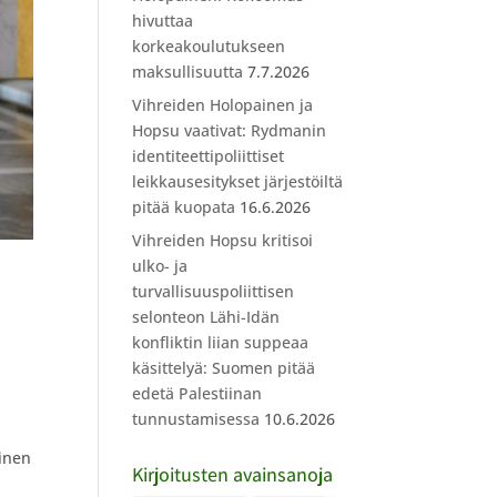
hivuttaa
korkeakoulutukseen
maksullisuutta
7.7.2026
Vihreiden Holopainen ja
Hopsu vaativat: Rydmanin
identiteettipoliittiset
leikkausesitykset järjestöiltä
pitää kuopata
16.6.2026
Vihreiden Hopsu kritisoi
ulko- ja
turvallisuuspoliittisen
selonteon Lähi-Idän
konfliktin liian suppeaa
käsittelyä: Suomen pitää
edetä Palestiinan
tunnustamisessa
10.6.2026
minen
Kirjoitusten avainsanoja